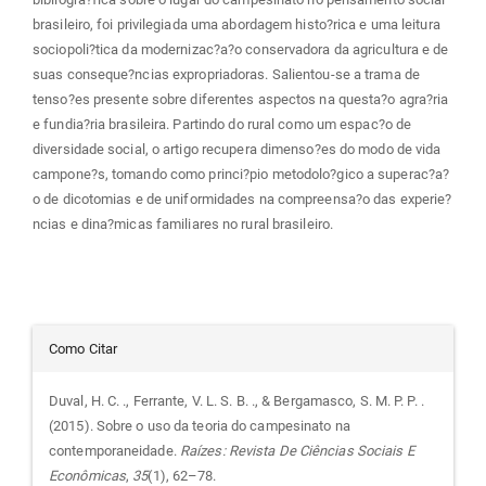
brasileiro, foi privilegiada uma abordagem histo?rica e uma leitura
sociopoli?tica da modernizac?a?o conservadora da agricultura e de
suas conseque?ncias expropriadoras. Salientou-se a trama de
tenso?es presente sobre diferentes aspectos na questa?o agra?ria
e fundia?ria brasileira. Partindo do rural como um espac?o de
diversidade social, o artigo recupera dimenso?es do modo de vida
campone?s, tomando como princi?pio metodolo?gico a superac?a?
o de dicotomias e de uniformidades na compreensa?o das experie?
ncias e dina?micas familiares no rural brasileiro.
Detalhes
Como Citar
do
Duval, H. C. ., Ferrante, V. L. S. B. ., & Bergamasco, S. M. P. P. .
(2015). Sobre o uso da teoria do campesinato na
artigo
contemporaneidade.
Raízes: Revista De Ciências Sociais E
Econômicas
,
35
(1), 62–78.