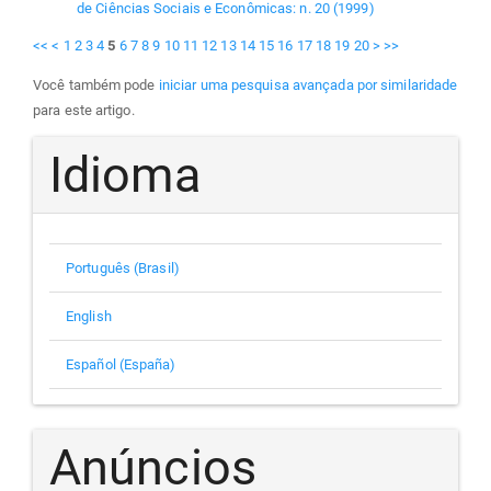
de Ciências Sociais e Econômicas: n. 20 (1999)
<<
<
1
2
3
4
5
6
7
8
9
10
11
12
13
14
15
16
17
18
19
20
>
>>
Você também pode
iniciar uma pesquisa avançada por similaridade
para este artigo.
Idioma
Português (Brasil)
English
Español (España)
Anúncios