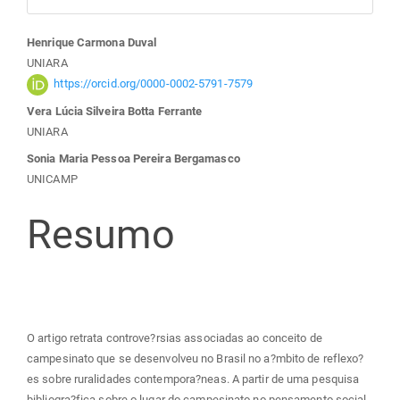
Conteúdo
Henrique Carmona Duval
UNIARA
do
https://orcid.org/0000-0002-5791-7579
Vera Lúcia Silveira Botta Ferrante
artigo
UNIARA
Sonia Maria Pessoa Pereira Bergamasco
principal
UNICAMP
Resumo
O artigo retrata controve?rsias associadas ao conceito de
campesinato que se desenvolveu no Brasil no a?mbito de reflexo?
es sobre ruralidades contempora?neas. A partir de uma pesquisa
bibliogra?fica sobre o lugar do campesinato no pensamento social