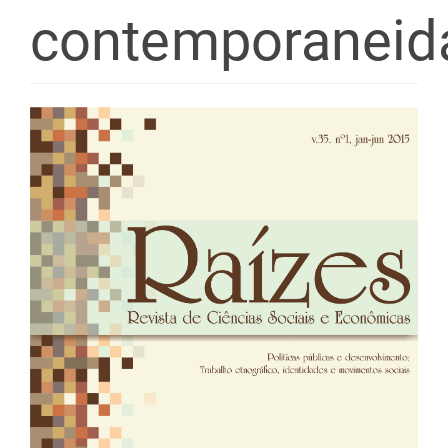
contemporaneid
Barra
lateral
de
artigos