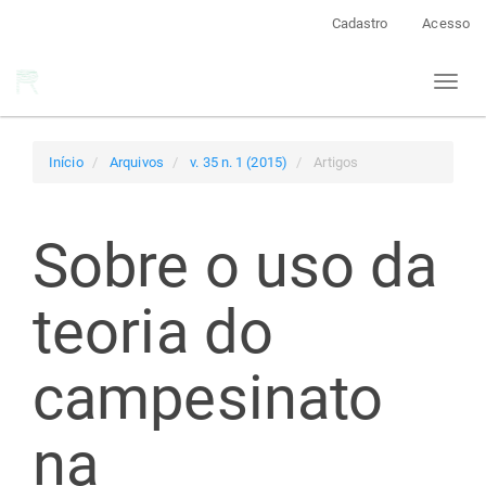
Navegação
Cadastro
Acesso
Principal
Conteúdo
Toggl
principal
naviga
Barra
Lateral
Início
Arquivos
v. 35 n. 1 (2015)
Artigos
Sobre o uso da
teoria do
campesinato
na