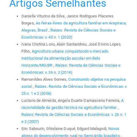
Artigos Semelhantes
Danielle Viturino da Silva, Janice Rodrigues Placeres
Borges,
As feiras-livres da agricultura familiar em Arapiraca,
Alagoas, Brasil
,
Raízes: Revista de Ciências Sociais e
Econômicas: v. 40 n. 1 (2020)
Ivana Cristina Lovo, Alain Santandreu, José Divino Lopes
Filho,
Agricultura urbana conquistando o mercado
institucional da alimentação escolar em Belo
Horizonte/MG/BR
,
Raízes: Revista de Ciências Sociais e
Econômicas: v. 36 n. 2 (2016)
Ramonildes Alves Gomes,
Construindo objetos na pesquisa
social
,
Raízes: Revista de Ciências Sociais e Econômicas: v.
25 n. 1 e 2 (2006)
Luciano de Almeida, Angela Duarte Damasceno Ferreira,
A
racionalidade da gestão técnica na agricultura familiar
,
Raízes: Revista de Ciências Sociais e Econômicas: v. 26 n. 1
e 2 (2007)
Eric Sabourin, Ghislaine Duqué, Edgard Malagodi,
Novos
atores do desenvolvimento rural no Semi-árido brasileiro
,