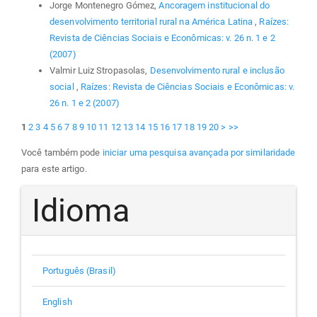
Jorge Montenegro Gómez,
Ancoragem institucional do
desenvolvimento territorial rural na América Latina
,
Raízes:
Revista de Ciências Sociais e Econômicas: v. 26 n. 1 e 2
(2007)
Valmir Luiz Stropasolas,
Desenvolvimento rural e inclusão
social
,
Raízes: Revista de Ciências Sociais e Econômicas: v.
26 n. 1 e 2 (2007)
1
2
3
4
5
6
7
8
9
10
11
12
13
14
15
16
17
18
19
20
>
>>
Você também pode
iniciar uma pesquisa avançada por similaridade
para este artigo.
Idioma
Português (Brasil)
English