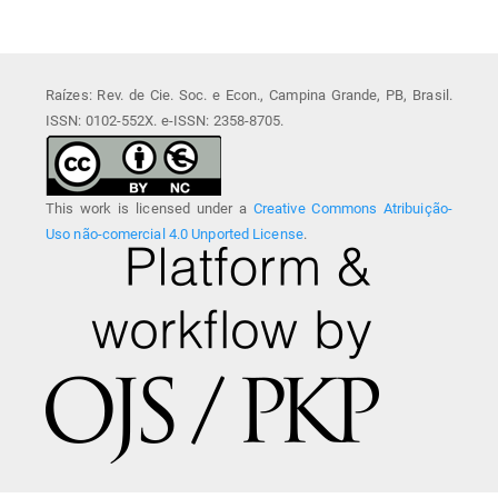
Raízes: Rev. de Cie. Soc. e Econ., Campina Grande, PB, Brasil.
ISSN: 0102-552X. e-ISSN: 2358-8705.
This work is licensed under a
Creative Commons Atribuição-
Uso não-comercial 4.0 Unported License
.