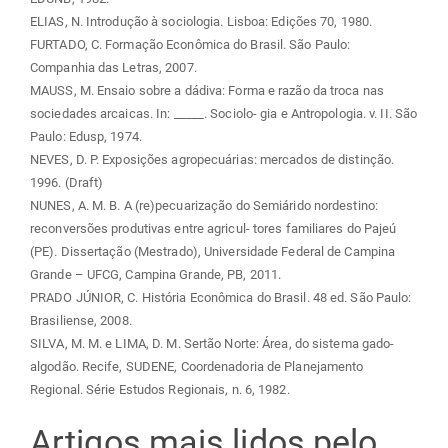
ELIAS, N. Introdução à sociologia. Lisboa: Edições 70, 1980.
FURTADO, C. Formação Econômica do Brasil. São Paulo:
Companhia das Letras, 2007.
MAUSS, M. Ensaio sobre a dádiva: Forma e razão da troca nas
sociedades arcaicas. In: _____. Sociolo- gia e Antropologia. v. II. São
Paulo: Edusp, 1974.
NEVES, D. P. Exposições agropecuárias: mercados de distinção.
1996. (Draft)
NUNES, A. M. B. A (re)pecuarização do Semiárido nordestino:
reconversões produtivas entre agricul- tores familiares do Pajeú
(PE). Dissertação (Mestrado), Universidade Federal de Campina
Grande – UFCG, Campina Grande, PB, 2011.
PRADO JÚNIOR, C. História Econômica do Brasil. 48 ed. São Paulo:
Brasiliense, 2008.
SILVA, M. M. e LIMA, D. M. Sertão Norte: Área, do sistema gado-
algodão. Recife, SUDENE, Coordenadoria de Planejamento
Regional. Série Estudos Regionais, n. 6, 1982.
Artigos mais lidos pelo