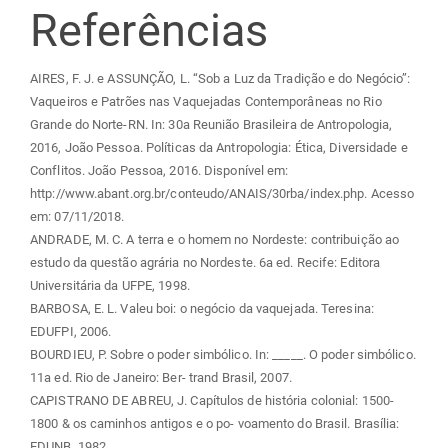
Referências
AIRES, F. J. e ASSUNÇÃO, L. “Sob a Luz da Tradição e do Negócio”:
Vaqueiros e Patrões nas Vaquejadas Contemporâneas no Rio
Grande do Norte-RN. In: 30a Reunião Brasileira de Antropologia,
2016, João Pessoa. Políticas da Antropologia: Ética, Diversidade e
Conflitos. João Pessoa, 2016. Disponível em:
http://www.abant.org.br/conteudo/ANAIS/30rba/index.php. Acesso
em: 07/11/2018.
ANDRADE, M. C. A terra e o homem no Nordeste: contribuição ao
estudo da questão agrária no Nordeste. 6a ed. Recife: Editora
Universitária da UFPE, 1998.
BARBOSA, E. L. Valeu boi: o negócio da vaquejada. Teresina:
EDUFPI, 2006.
BOURDIEU, P. Sobre o poder simbólico. In: _____. O poder simbólico.
11a ed. Rio de Janeiro: Ber- trand Brasil, 2007.
CAPISTRANO DE ABREU, J. Capítulos de história colonial: 1500-
1800 & os caminhos antigos e o po- voamento do Brasil. Brasília:
EDUNB, 1982.