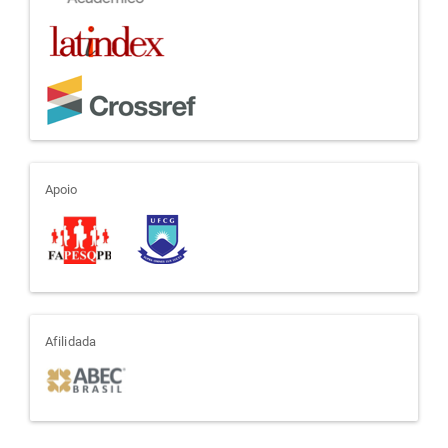
apoio
Apoio
afiliada
Afilidada