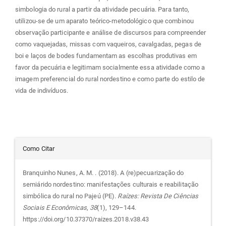
simbologia do rural a partir da atividade pecuária. Para tanto,
utilizou-se de um aparato teórico-metodológico que combinou
observação participante e análise de discursos para compreender
como vaquejadas, missas com vaqueiros, cavalgadas, pegas de
boi e laços de bodes fundamentam as escolhas produtivas em
favor da pecuária e legitimam socialmente essa atividade como a
imagem preferencial do rural nordestino e como parte do estilo de
vida de indivíduos.
Detalhes
Como Citar
do
Branquinho Nunes, A. M. . (2018). A (re)pecuarização do
semiárido nordestino: manifestações culturais e reabilitação
artigo
simbólica do rural no Pajeú (PE).
Raízes: Revista De Ciências
Sociais E Econômicas
,
38
(1), 129–144.
https://doi.org/10.37370/raizes.2018.v38.43