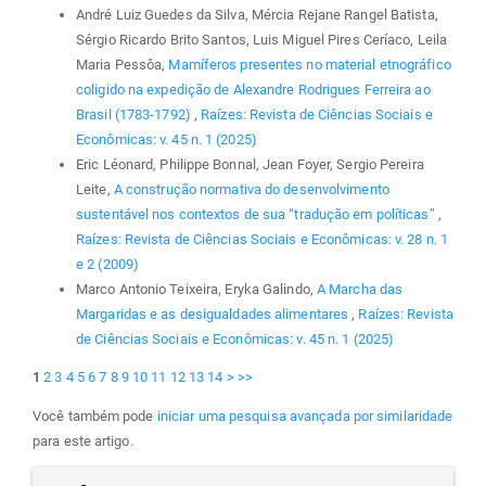
André Luiz Guedes da Silva, Mércia Rejane Rangel Batista,
Sérgio Ricardo Brito Santos, Luis Miguel Pires Ceríaco, Leila
Maria Pessôa,
Mamíferos presentes no material etnográfico
coligido na expedição de Alexandre Rodrigues Ferreira ao
Brasil (1783-1792)
,
Raízes: Revista de Ciências Sociais e
Econômicas: v. 45 n. 1 (2025)
Eric Léonard, Philippe Bonnal, Jean Foyer, Sergio Pereira
Leite,
A construção normativa do desenvolvimento
sustentável nos contextos de sua “tradução em políticas”
,
Raízes: Revista de Ciências Sociais e Econômicas: v. 28 n. 1
e 2 (2009)
Marco Antonio Teixeira, Eryka Galindo,
A Marcha das
Margaridas e as desigualdades alimentares
,
Raízes: Revista
de Ciências Sociais e Econômicas: v. 45 n. 1 (2025)
1
2
3
4
5
6
7
8
9
10
11
12
13
14
>
>>
Você também pode
iniciar uma pesquisa avançada por similaridade
para este artigo.