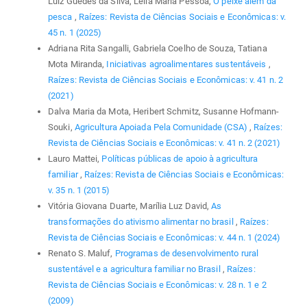
Luiz Guedes da Silva, Leila Maria Pessôa,
O peixe além da
pesca
,
Raízes: Revista de Ciências Sociais e Econômicas: v.
45 n. 1 (2025)
Adriana Rita Sangalli, Gabriela Coelho de Souza, Tatiana
Mota Miranda,
Iniciativas agroalimentares sustentáveis
,
Raízes: Revista de Ciências Sociais e Econômicas: v. 41 n. 2
(2021)
Dalva Maria da Mota, Heribert Schmitz, Susanne Hofmann-
Souki,
Agricultura Apoiada Pela Comunidade (CSA)
,
Raízes:
Revista de Ciências Sociais e Econômicas: v. 41 n. 2 (2021)
Lauro Mattei,
Políticas públicas de apoio à agricultura
familiar
,
Raízes: Revista de Ciências Sociais e Econômicas:
v. 35 n. 1 (2015)
Vitória Giovana Duarte, Marília Luz David,
As
transformações do ativismo alimentar no brasil
,
Raízes:
Revista de Ciências Sociais e Econômicas: v. 44 n. 1 (2024)
Renato S. Maluf,
Programas de desenvolvimento rural
sustentável e a agricultura familiar no Brasil
,
Raízes:
Revista de Ciências Sociais e Econômicas: v. 28 n. 1 e 2
(2009)