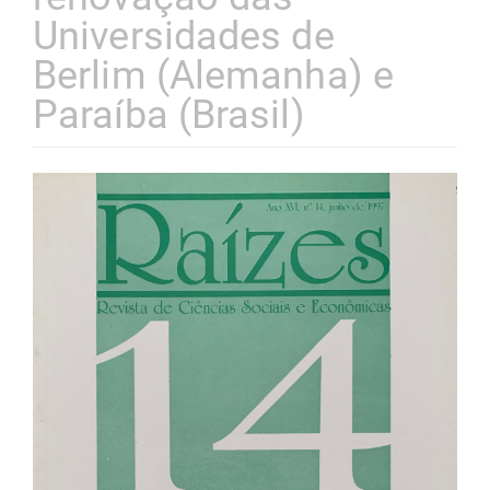
Universidades de
Berlim (Alemanha) e
Paraíba (Brasil)
Barra
lateral
de
artigos