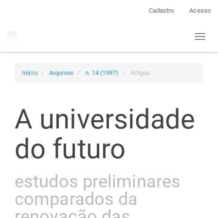
Navegação
Cadastro
Acesso
Principal
Conteúdo
Toggl
principal
naviga
Barra
Lateral
Início
Arquivos
n. 14 (1997)
Artigos
A universidade
do futuro
estudos preliminares
comparados da
renovação das