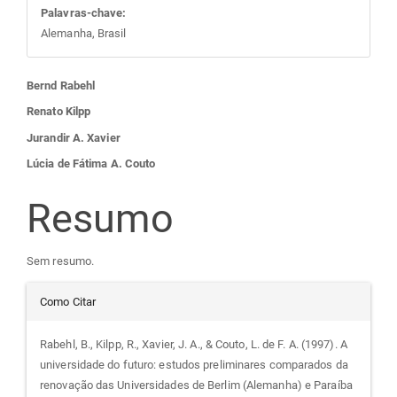
Palavras-chave:
Alemanha, Brasil
Conteúdo
Bernd Rabehl
Renato Kilpp
do
Jurandir A. Xavier
Lúcia de Fátima A. Couto
artigo
Resumo
principal
Sem resumo.
Detalhes
Como Citar
do
Rabehl, B., Kilpp, R., Xavier, J. A., & Couto, L. de F. A. (1997). A
universidade do futuro: estudos preliminares comparados da
artigo
renovação das Universidades de Berlim (Alemanha) e Paraíba