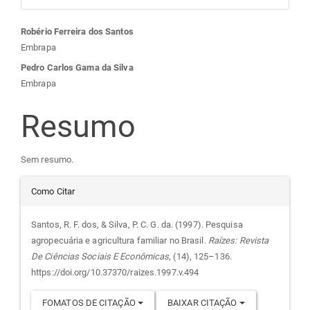
Conteúdo
Robério Ferreira dos Santos
Embrapa
do
Pedro Carlos Gama da Silva
Embrapa
artigo
Resumo
principal
Sem resumo.
Detalhes
Como Citar
do
Santos, R. F. dos, & Silva, P. C. G. da. (1997). Pesquisa
agropecuária e agricultura familiar no Brasil.
Raízes: Revista
artigo
De Ciências Sociais E Econômicas
, (14), 125–136.
https://doi.org/10.37370/raizes.1997.v.494
FOMATOS DE CITAÇÃO
BAIXAR CITAÇÃO