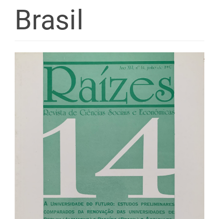
Brasil
Barra
lateral
de
artigos