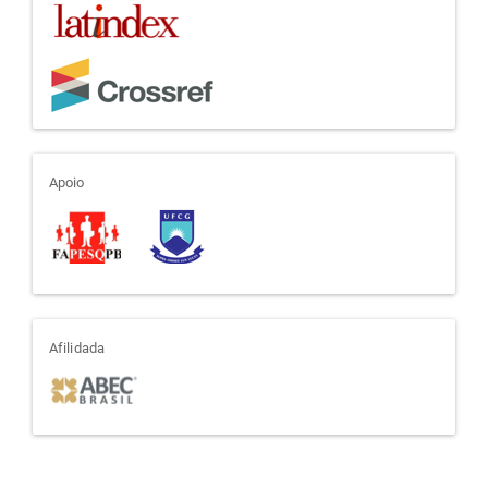
apoio
Apoio
afiliada
Afilidada