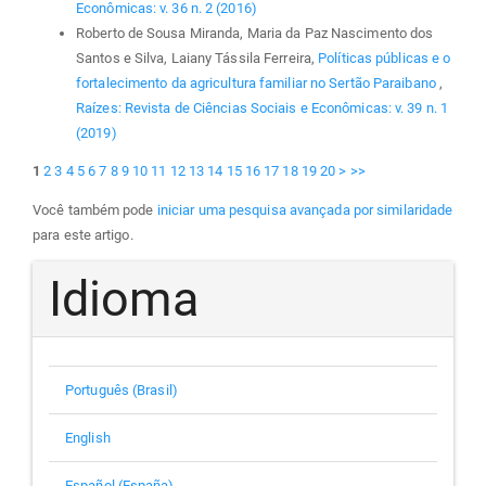
Econômicas: v. 36 n. 2 (2016)
Roberto de Sousa Miranda, Maria da Paz Nascimento dos
Santos e Silva, Laiany Tássila Ferreira,
Políticas públicas e o
fortalecimento da agricultura familiar no Sertão Paraibano
,
Raízes: Revista de Ciências Sociais e Econômicas: v. 39 n. 1
(2019)
1
2
3
4
5
6
7
8
9
10
11
12
13
14
15
16
17
18
19
20
>
>>
Você também pode
iniciar uma pesquisa avançada por similaridade
para este artigo.
Idioma
Português (Brasil)
English
Español (España)