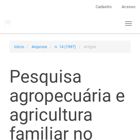
Navegação
Cadastro
Acesso
Principal
Conteúdo
Toggl
principal
naviga
Barra
Lateral
Início
Arquivos
n. 14 (1997)
Artigos
Pesquisa
agropecuária e
agricultura
familiar no