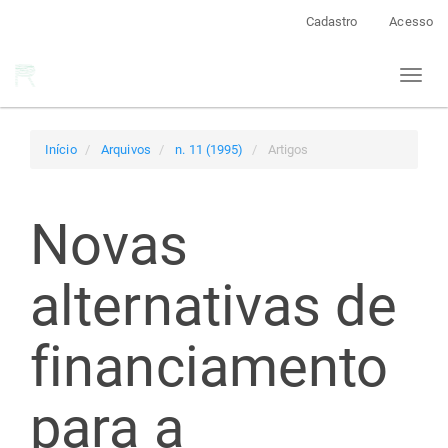
Navegação
Cadastro
Acesso
Principal
Conteúdo
Toggl
principal
naviga
Barra
Lateral
Início
Arquivos
n. 11 (1995)
Artigos
Novas
alternativas de
financiamento
para a