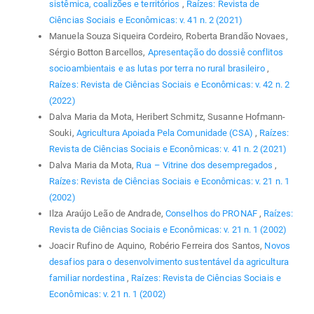
sistêmica, coalizões e territórios
,
Raízes: Revista de
Ciências Sociais e Econômicas: v. 41 n. 2 (2021)
Manuela Souza Siqueira Cordeiro, Roberta Brandão Novaes,
Sérgio Botton Barcellos,
Apresentação do dossiê conflitos
socioambientais e as lutas por terra no rural brasileiro
,
Raízes: Revista de Ciências Sociais e Econômicas: v. 42 n. 2
(2022)
Dalva Maria da Mota, Heribert Schmitz, Susanne Hofmann-
Souki,
Agricultura Apoiada Pela Comunidade (CSA)
,
Raízes:
Revista de Ciências Sociais e Econômicas: v. 41 n. 2 (2021)
Dalva Maria da Mota,
Rua – Vitrine dos desempregados
,
Raízes: Revista de Ciências Sociais e Econômicas: v. 21 n. 1
(2002)
Ilza Araújo Leão de Andrade,
Conselhos do PRONAF
,
Raízes:
Revista de Ciências Sociais e Econômicas: v. 21 n. 1 (2002)
Joacir Rufino de Aquino, Robério Ferreira dos Santos,
Novos
desafios para o desenvolvimento sustentável da agricultura
familiar nordestina
,
Raízes: Revista de Ciências Sociais e
Econômicas: v. 21 n. 1 (2002)