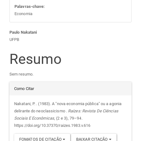
Palavras-chave:
Economia
Conteúdo
Paulo Nakatani
UFPB
do
Resumo
artigo
Sem resumo.
principal
Detalhes
Como Citar
do
Nakatani, P. . (1983). A "nova economia pública" ou a agonia
delirante do neoclassicismo .
Raízes: Revista De Ciências
artigo
Sociais E Econômicas
, (2 e 3), 79–94.
https://doi.org/10.37370/raizes.1983.v.616
FOMATOS DE CITAÇÃO
BAIXAR CITAÇÃO