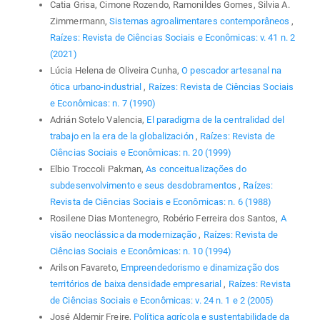
Catia Grisa, Cimone Rozendo, Ramonildes Gomes, Silvia A.
Zimmermann,
Sistemas agroalimentares contemporâneos
,
Raízes: Revista de Ciências Sociais e Econômicas: v. 41 n. 2
(2021)
Lúcia Helena de Oliveira Cunha,
O pescador artesanal na
ótica urbano-industrial
,
Raízes: Revista de Ciências Sociais
e Econômicas: n. 7 (1990)
Adrián Sotelo Valencia,
El paradigma de la centralidad del
trabajo en la era de la globalización
,
Raízes: Revista de
Ciências Sociais e Econômicas: n. 20 (1999)
Elbio Troccoli Pakman,
As conceitualizações do
subdesenvolvimento e seus desdobramentos
,
Raízes:
Revista de Ciências Sociais e Econômicas: n. 6 (1988)
Rosilene Dias Montenegro, Robério Ferreira dos Santos,
A
visão neoclássica da modernização
,
Raízes: Revista de
Ciências Sociais e Econômicas: n. 10 (1994)
Arilson Favareto,
Empreendedorismo e dinamização dos
territórios de baixa densidade empresarial
,
Raízes: Revista
de Ciências Sociais e Econômicas: v. 24 n. 1 e 2 (2005)
José Aldemir Freire,
Política agrícola e sustentabilidade da