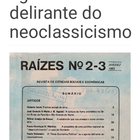
delirante do
neoclassicismo
Barra
lateral
de
artigos