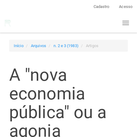
Navegação
Cadastro
Acesso
Principal
Conteúdo
Toggl
principal
naviga
Barra
Lateral
Início
Arquivos
n. 2 e 3 (1983)
Artigos
A "nova
economia
pública" ou a
agonia