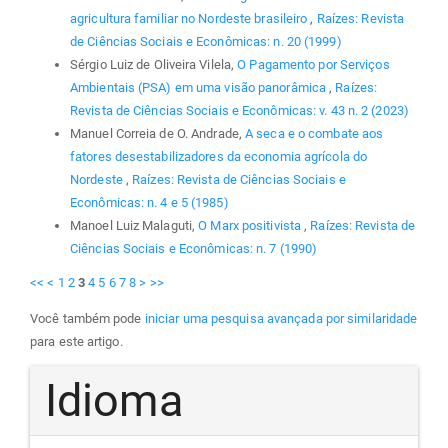
agricultura familiar no Nordeste brasileiro
,
Raízes: Revista
de Ciências Sociais e Econômicas: n. 20 (1999)
Sérgio Luiz de Oliveira Vilela,
O Pagamento por Serviços
Ambientais (PSA) em uma visão panorâmica
,
Raízes:
Revista de Ciências Sociais e Econômicas: v. 43 n. 2 (2023)
Manuel Correia de O. Andrade,
A seca e o combate aos
fatores desestabilizadores da economia agrícola do
Nordeste
,
Raízes: Revista de Ciências Sociais e
Econômicas: n. 4 e 5 (1985)
Manoel Luiz Malaguti,
O Marx positivista
,
Raízes: Revista de
Ciências Sociais e Econômicas: n. 7 (1990)
<<
<
1
2
3
4
5
6
7
8
>
>>
Você também pode
iniciar uma pesquisa avançada por similaridade
para este artigo.
Idioma