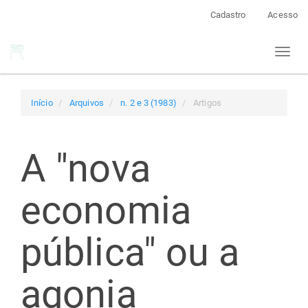
Navegação
Cadastro
Acesso
Principal
Conteúdo
Toggl
principal
naviga
Barra
Lateral
Início
Arquivos
n. 2 e 3 (1983)
Artigos
A "nova
economia
pública" ou a
agonia