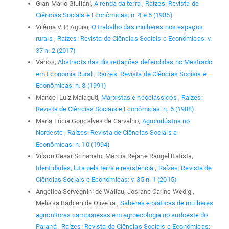
Gian Mario Giuliani,
A renda da terra
,
Raízes: Revista de
Ciências Sociais e Econômicas: n. 4 e 5 (1985)
Vilênia V. P. Aguiar,
O trabalho das mulheres nos espaços
rurais
,
Raízes: Revista de Ciências Sociais e Econômicas: v.
37 n. 2 (2017)
Vários,
Abstracts das dissertações defendidas no Mestrado
em Economia Rural
,
Raízes: Revista de Ciências Sociais e
Econômicas: n. 8 (1991)
Manoel Luiz Malaguti,
Marxistas e neoclássicos
,
Raízes:
Revista de Ciências Sociais e Econômicas: n. 6 (1988)
Maria Lúcia Gonçalves de Carvalho,
Agroindústria no
Nordeste
,
Raízes: Revista de Ciências Sociais e
Econômicas: n. 10 (1994)
Vilson Cesar Schenato, Mércia Rejane Rangel Batista,
Identidades, luta pela terra e resistência
,
Raízes: Revista de
Ciências Sociais e Econômicas: v. 35 n. 1 (2015)
Angélica Servegnini de Wallau, Josiane Carine Wedig ,
Melissa Barbieri de Oliveira ,
Saberes e práticas de mulheres
agricultoras camponesas em agroecologia no sudoeste do
Paraná
,
Raízes: Revista de Ciências Sociais e Econômicas: