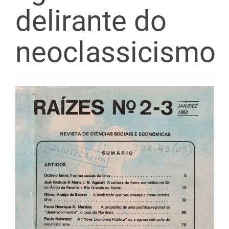
delirante do
neoclassicismo
Barra
lateral
de
artigos