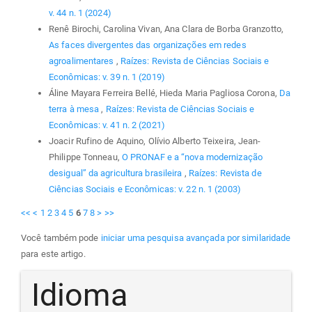
v. 44 n. 1 (2024)
Renê Birochi, Carolina Vivan, Ana Clara de Borba Granzotto,
As faces divergentes das organizações em redes
agroalimentares
,
Raízes: Revista de Ciências Sociais e
Econômicas: v. 39 n. 1 (2019)
Áline Mayara Ferreira Bellé, Hieda Maria Pagliosa Corona,
Da
terra à mesa
,
Raízes: Revista de Ciências Sociais e
Econômicas: v. 41 n. 2 (2021)
Joacir Rufino de Aquino, Olívio Alberto Teixeira, Jean-
Philippe Tonneau,
O PRONAF e a “nova modernização
desigual” da agricultura brasileira
,
Raízes: Revista de
Ciências Sociais e Econômicas: v. 22 n. 1 (2003)
<<
<
1
2
3
4
5
6
7
8
>
>>
Você também pode
iniciar uma pesquisa avançada por similaridade
para este artigo.
Idioma