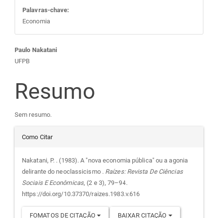
Palavras-chave:
Economia
Conteúdo
Paulo Nakatani
UFPB
do
Resumo
artigo
Sem resumo.
principal
Detalhes
Como Citar
do
Nakatani, P. . (1983). A "nova economia pública" ou a agonia
delirante do neoclassicismo .
Raízes: Revista De Ciências
artigo
Sociais E Econômicas
, (2 e 3), 79–94.
https://doi.org/10.37370/raizes.1983.v.616
FOMATOS DE CITAÇÃO
BAIXAR CITAÇÃO