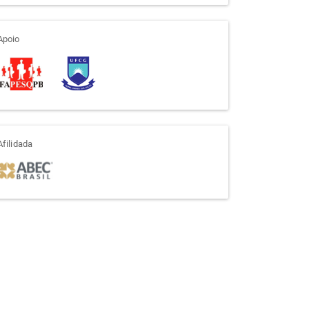
apoio
Apoio
afiliada
Afilidada