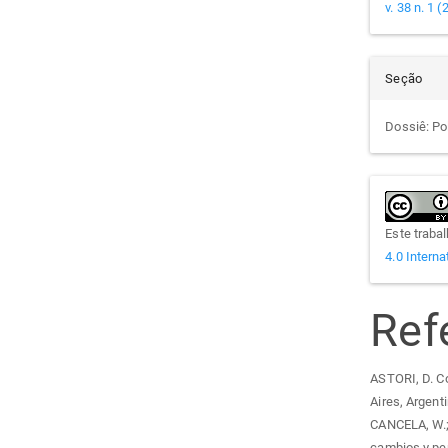
v. 38 n. 1 
Seção
Dossiê: Pol
Este traba
4.0 Interna
Ref
ASTORI, D. Co
Aires, Argent
CANCELA, W.; 
cambios y pe