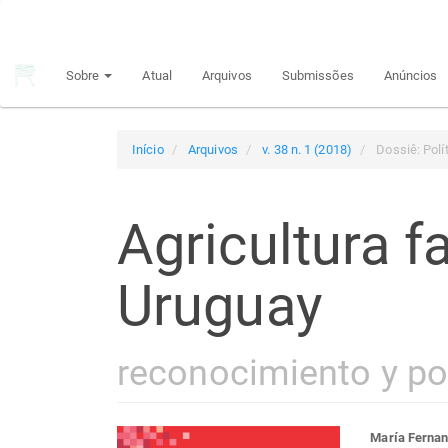
Navegação
Principal
Conteúdo
Sobre
Atual
Arquivos
Submissões
Anúncios
principal
Barra
Lateral
Início
Arquivos
v. 38 n. 1 (2018)
Dossiê: Polít
Agricultura f
Uruguay
reconocimiento y pol
María Fernan