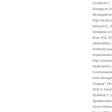
COURDIN V., 
élevage en U
développement 
http://dx.doi
Sabourin E., 
familiares en
Rica: IICA, 20
SABOURIN E.,
territorial ru
implementació
http://revis
SABOURIN E.,
fonctionnement
entre élevag
Uruguay”. Mon
SEN, A. Devel
SGANGA, F, C
Agropecuaria 
Censo General