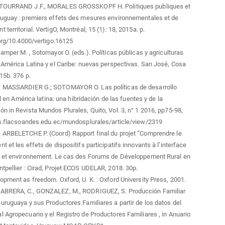
TOURRAND J.F., MORALES GROSSKOPF H. Politiques publiques et
ruguay : premiers effets des mesures environnementales et de
territorial. VertigO, Montréal, 15 (1): 18, 2015a. p.
.org/10.4000/vertigo.16125
Samper M. , Sotomayor O. (eds.). Políticas públicas y agriculturas
 América Latina y el Caribe: nuevas perspectivas. San José, Cosa
15b. 376 p.
 MASSARDIER G.; SOTOMAYOR O. Las políticas de desarrollo
ral en América latina: una hibridación de las fuentes y de la
n in Revista Mundos Plurales, Quito, Vol. 3, n° 1 2016, pp75-98,
tas.flacsoandes.edu.ec/mundosplurales/article/view/2319
 ARBELETCHE P. (Coord) Rapport final du projet “Comprendre le
 et les effets de dispositifs participatifs innovants à l’interface
e et environnement. Le cas des Forums de Développement Rural en
tpellier : Cirad, Projet ECOS UDELAR, 2018. 30p.
opment as freedom. Oxford, U. K. : Oxford University Press, 2001.
ABRERA, C., GONZALEZ, M., RODRIGUEZ, S. Producción Familiar
uruguaya y sus Productores Familiares a partir de los datos del
 Agropecuario y el Registro de Productores Familiares , in Anuario