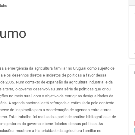
teúdo
tche
go
sumo
cipal
isa a emergência da agricultura familiar no Uruguai como sujeito de
ica e os desenhos diretos e indiretos de políticas a favor dessa
de 2005. Num contexto de expansão da agricultura industrial e da
 a terra, o governo desenvolveu uma série de políticas que criou
uições no meio rural, com o objetivo de corrigir as desigualdades da
ria. A agenda nacional está reforçada e estimulada pelo contexto
 serve de inspiração para a coordenação de agendas entre atores
rno. Este trabalho foi realizado a partir de análise bibliográfica e de
om gestores do governo e beneficiários dessas políticas. As
nclusões mostram a historicidade da agricultura familiar no