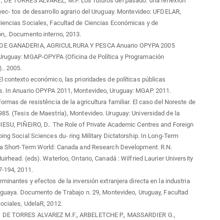
; DE TORRES ALVAREZ, M.F. Los futuros del pasado: una reflexión
yec- tos de desarrollo agrario del Uruguay. Montevideo: UFDELAR,
iencias Sociales, Facultad de Ciencias Económicas y de
n,. Documento interno, 2013.
DE GANADERIA, AGRICULRURA Y PESCA Anuario OPYPA 2005
Uruguay: MGAP-OPYPA (Oficina de Política y Programación
.. 2005.
l contexto económico, las prioridades de políticas públicas
s. In Anuario OPYPA 2011, Montevideo, Uruguay: MGAP. 2011.
Formas de resistência de la agricultura familiar. El caso del Noreste de
85. (Tesis de Maestría), Montevideo. Uruguay: Universidad de la
IESU, PIÑEIRO, D.. The Role of Private Academic Centres and Foreign
ping Social Sciences du- ring Military Dictatorship. In Long-Term
r a Short-Term World: Canada and Research Development. R.N.
uirhead. (eds). Waterloo, Ontario, Canadá : Wilfried Laurier University
7-194, 2011.
rminantes y efectos de la inversión extranjera directa en la industria
ruguaya. Documento de Trabajo n. 29, Montevideo, Uruguay, Facultad
ociales, UdelaR, 2012.
, DE TORRES ALVAREZ M.F., ARBELETCHE P., MASSARDIER G.,