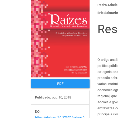
Barra
Con
Pedro Arbele
lateral
do
Eric Sabourin
de
arti
Re
artigos
prin
O artigo anal
política públ
categoria des
pressão sobre
PDF
varias instit
economia agrá
regional, que
Publicado:
out. 10, 2018
sociais e gove
entrevistas c
DOI:
principais co
https://doi.org/10.37370/raizes.2