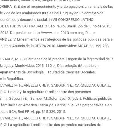
REIRA, B. Entre el reconocimiento y la apropiación: un análisis de las
e vida de los asalariados rurales del Uruguay en un contexto de
económico y desarrollo social, in VII CONGRESSO LATINO-
 ESTUDOS DO TRABALHO São Paulo, Brasil, 2-5 de julho de 2013,
2013. Disponible en http://www.alast2013.com.br/gt9.asp.
DEZ, V. Lineamientos estratégicos de las políticas públicas para el
ecuario. Anuario de la OPYPA 2010. Montevideo: MGAP. pp. 199-208,
AREZ, M. F. Guardianes de la pradera. Origen de la legitimidad de la
Uruguay. Montevideo, 2013, 110 p., Dissertação (Maestría en
epartamento de Sociología, Facultad de Ciencias Sociales,
e la República.
LVAREZ M. F., ARBELETCHE P., SABOURIN E., CARDELLIAC GULA J.,
G. Uruguay: la agricultura familiar entre dos proyectos
. In : Sabourin E..; Samper M.:Sotomayor O. (eds.). Políticas públicas
s familiares en América Latina y el Caribe: nue- vas perspectivas. San
ica: : IICA, Red PP-AL pp. 315-339, 2015.
LVAREZ M. F., ARBELETCHE P., SABOURIN E., CARDELLIAC GULA J.,
G. La agricultura familiar entre dos proyectos nacionales de