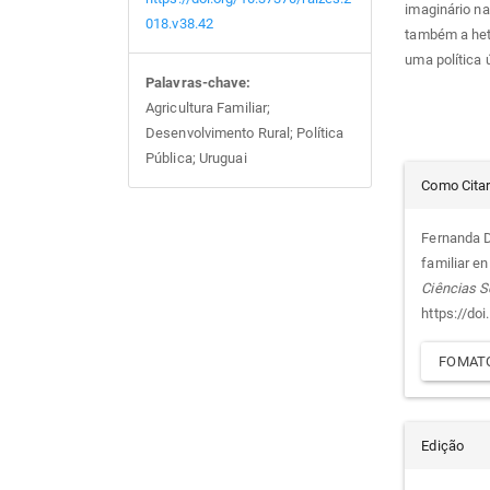
imaginário na
018.v38.42
também a het
uma política
Palavras-chave:
Agricultura Familiar;
Desenvolvimento Rural; Política
Pública; Uruguai
Det
Como Cita
do
Fernanda De
familiar e
arti
Ciências S
https://do
FOMATO
Edição