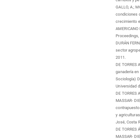
GALLO, A.; MO
condiciones d
crecimiento 
AMERICANO DE
Proceedings, 
DURÁN FERNÁN
sector agrop
2011.
DE TORRES ALV
ganadería en 
Sociología) D
Universidad d
DE TORRES A
MASSAR- DIER 
contrapuestos
y agricultura
José, Costa R
DE TORRES Á
MASSAR- DIER 