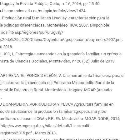
Uruguay In Revista Eutôpia, Quito, =n° 6, 2014, pp.2 5-40.
as.flacsoandes.edu.ec/eutopia/article/view/1424
Producción rural familiar en Uruguay: caracterización para la
e políticas diferenciadas. Montevideo: IICA, 2007. Disponible
iica.int/Esp/regiones/sur/uruguay/
20de%20la%20Oficina/CoyunturaA gropecuaria/coy-enero2007.pdf.
o 2018.
LUSO, I. Estrategias sucesorias en la ganadería familiar: un enfoque
vista de Ciencias Sociales, Montevideo, n° 26 (32) Julio de 2013.
ARTIRENA, G., PONCE DE LEÓN, V. Una herramienta financiera para el
al inclusivo: la experiencia del Programa Microcrédito Rural de la
eral de Desarrollo Rural. Montevideo, Uruguay: MGAP (Anuario
.
DE GANADERIA, AGRICULRURA Y PESCA Agricultura familiar en
do de situación de la producción familiar agropecuaria y los
 familiares en base al CGA y RP- FA. Montevideo: MGAP-DGDR, 2014,
 http://www.mgap.gub.uy/sites/default/files/multi-
registros2015.pdf , Marzo 2018.