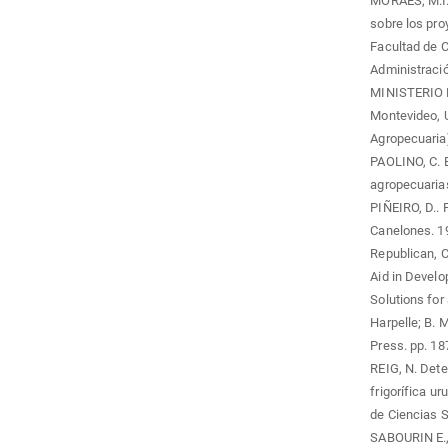
MORAES, M.I.
sobre los pro
Facultad de C
Administració
MINISTERIO 
Montevideo, 
Agropecuaria)
PAOLINO, C. E
agropecuaria
PIÑEIRO, D.. 
Canelones. 19
Republican, C
Aid in Develo
Solutions fo
Harpelle; B. M
Press. pp. 18
REIG, N. Dete
frigorífica u
de Ciencias S
SABOURIN E.