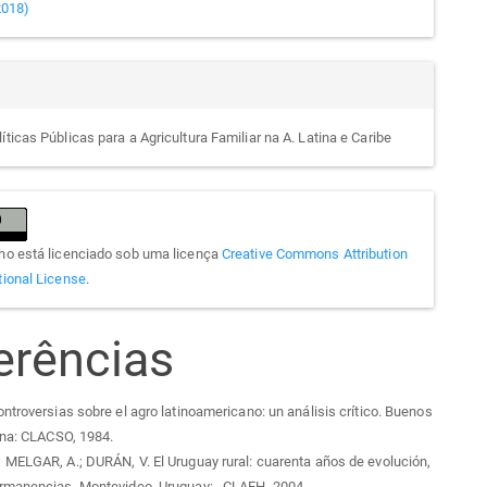
(2018)
íticas Públicas para a Agricultura Familiar na A. Latina e Caribe
lho está licenciado sob uma licença
Creative Commons Attribution
tional License
.
erências
ntroversias sobre el agro latinoamericano: un análisis crítico. Buenos
ina: CLACSO, 1984.
MELGAR, A.; DURÁN, V. El Uruguay rural: cuarenta años de evolución,
rmanencias, Montevideo, Uruguay: , CLAEH, 2004.