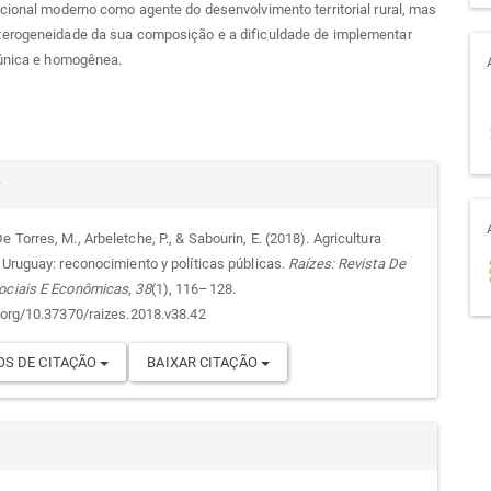
cional moderno como agente do desenvolvimento territorial rural, mas
erogeneidade da sua composição e a dificuldade de implementar
 única e homogênea.
alhes
r
 Torres, M., Arbeletche, P., & Sabourin, E. (2018). Agricultura
n Uruguay: reconocimiento y políticas públicas.
Raízes: Revista De
go
ociais E Econômicas
,
38
(1), 116–128.
i.org/10.37370/raizes.2018.v38.42
S DE CITAÇÃO
BAIXAR CITAÇÃO