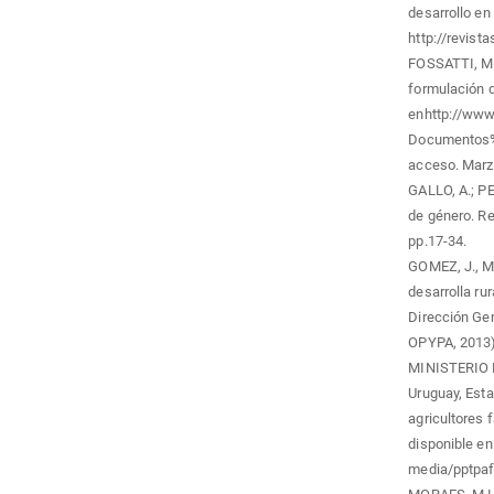
desarrollo en 
http://revist
FOSSATTI, M. 
formulación d
enhttp://www.
Documentos%
acceso. Marz
GALLO, A.; PE
de género. Re
pp.17-34.
GOMEZ, J., M
desarrolla rur
Dirección Gen
OPYPA, 2013)
MINISTERIO 
Uruguay, Esta
agricultores
disponible en
media/pptpaf