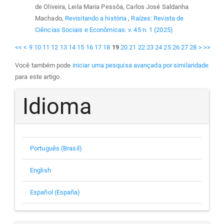
de Oliveira, Leila Maria Pessôa, Carlos José Saldanha
Machado,
Revisitando a história
,
Raízes: Revista de
Ciências Sociais e Econômicas: v. 45 n. 1 (2025)
<<
<
9
10
11
12
13
14
15
16
17
18
19
20
21
22
23
24
25
26
27
28
>
>>
Você também pode
iniciar uma pesquisa avançada por similaridade
para este artigo.
Idioma
Português (Brasil)
English
Español (España)