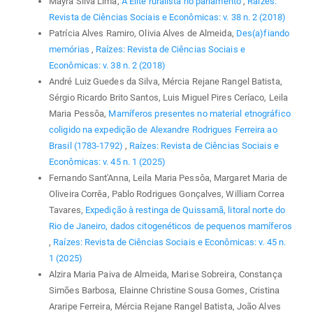
Mayrá Silva Lima,
A Elite ruralista no parlamento
,
Raízes:
Revista de Ciências Sociais e Econômicas: v. 38 n. 2 (2018)
Patrícia Alves Ramiro, Olivia Alves de Almeida,
Des(a)fiando
memórias
,
Raízes: Revista de Ciências Sociais e
Econômicas: v. 38 n. 2 (2018)
André Luiz Guedes da Silva, Mércia Rejane Rangel Batista,
Sérgio Ricardo Brito Santos, Luis Miguel Pires Ceríaco, Leila
Maria Pessôa,
Mamíferos presentes no material etnográfico
coligido na expedição de Alexandre Rodrigues Ferreira ao
Brasil (1783-1792)
,
Raízes: Revista de Ciências Sociais e
Econômicas: v. 45 n. 1 (2025)
Fernando Sant'Anna, Leila Maria Pessôa, Margaret Maria de
Oliveira Corrêa, Pablo Rodrigues Gonçalves, William Correa
Tavares,
Expedição à restinga de Quissamã, litoral norte do
Rio de Janeiro, dados citogenéticos de pequenos mamíferos
,
Raízes: Revista de Ciências Sociais e Econômicas: v. 45 n.
1 (2025)
Alzira Maria Paiva de Almeida, Marise Sobreira, Constança
Simões Barbosa, Elainne Christine Sousa Gomes, Cristina
Araripe Ferreira, Mércia Rejane Rangel Batista, João Alves