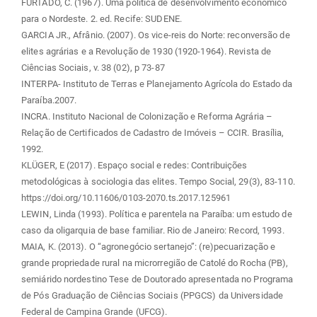
FURTADO, C. (1967). Uma política de desenvolvimento econômico
para o Nordeste. 2. ed. Recife: SUDENE.
GARCIA JR., Afrânio. (2007). Os vice-reis do Norte: reconversão de
elites agrárias e a Revolução de 1930 (1920-1964). Revista de
Ciências Sociais, v. 38 (02), p 73-87
INTERPA- Instituto de Terras e Planejamento Agrícola do Estado da
Paraíba.2007.
INCRA. Instituto Nacional de Colonização e Reforma Agrária –
Relação de Certificados de Cadastro de Imóveis – CCIR. Brasília,
1992.
KLÜGER, E (2017). Espaço social e redes: Contribuições
metodológicas à sociologia das elites. Tempo Social, 29(3), 83-110.
https://doi.org/10.11606/0103-2070.ts.2017.125961
LEWIN, Linda (1993). Política e parentela na Paraíba: um estudo de
caso da oligarquia de base familiar. Rio de Janeiro: Record, 1993.
MAIA, K. (2013). O “agronegócio sertanejo”: (re)pecuarização e
grande propriedade rural na microrregião de Catolé do Rocha (PB),
semiárido nordestino Tese de Doutorado apresentada no Programa
de Pós Graduação de Ciências Sociais (PPGCS) da Universidade
Federal de Campina Grande (UFCG).