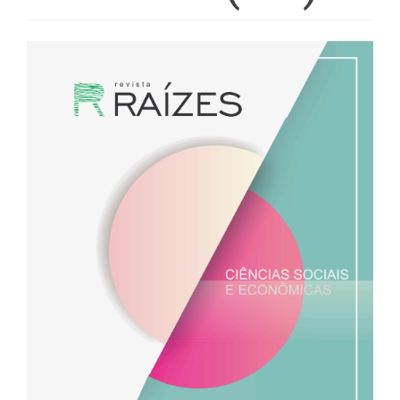
Barra
lateral
de
artigos