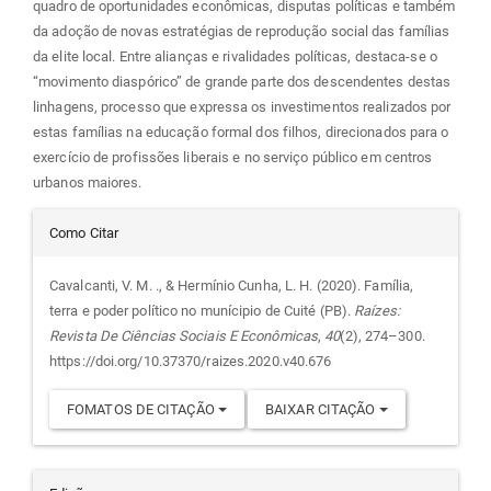
quadro de oportunidades econômicas, disputas políticas e também
da adoção de novas estratégias de reprodução social das famílias
da elite local. Entre alianças e rivalidades políticas, destaca-se o
“movimento diaspórico” de grande parte dos descendentes destas
linhagens, processo que expressa os investimentos realizados por
estas famílias na educação formal dos filhos, direcionados para o
exercício de profissões liberais e no serviço público em centros
urbanos maiores.
Detalhes
Como Citar
do
Cavalcanti, V. M. ., & Hermínio Cunha, L. H. (2020). Família,
terra e poder político no munícipio de Cuité (PB).
Raízes:
artigo
Revista De Ciências Sociais E Econômicas
,
40
(2), 274–300.
https://doi.org/10.37370/raizes.2020.v40.676
FOMATOS DE CITAÇÃO
BAIXAR CITAÇÃO