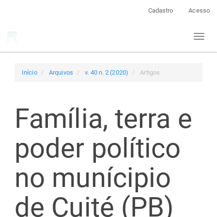
Navegação
Cadastro
Acesso
Principal
Conteúdo
Toggl
principal
naviga
Barra
Lateral
Início
Arquivos
v. 40 n. 2 (2020)
Artigos
Família, terra e
poder político
no munícipio
de Cuité (PB)