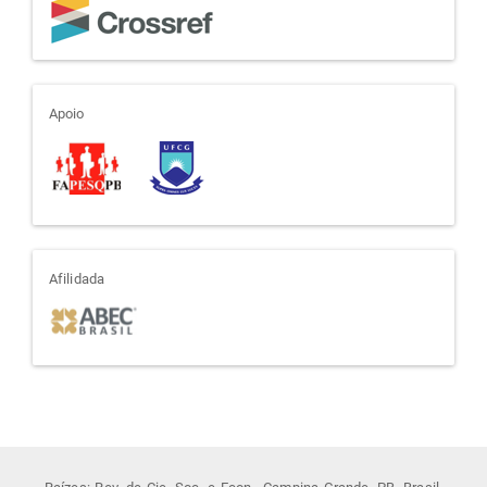
apoio
Apoio
afiliada
Afilidada