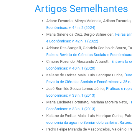
Artigos Semelhantes
Ariane Favareto, Mireya Valencia, Arilson Favareto
Econômicas: v. 44 n. 2 (2024)
Maria Sirlene da Cruz, Sergio Schneider ,
Feiras al
e Econômicas: v. 42 n. 1 (2022)
Adriana Rita Sangalli, Gabriela Coelho de Souza, 
Raízes: Revista de Ciências Sociais e Econômicas: 
Cimone Rozendo, Alexsando Arbarotti,
Entrevista c
Econômicas: v. 40 n. 1 (2020)
Kaliane de Freitas Maia, Luis Henrique Cunha,
“Nar
Revista de Ciências Sociais e Econômicas: v. 35 n.
José Romildo Souza Lemos Júnior,
Práticas e rep
Econômicas: v. 33 n. 1 (2013)
Maria Lucinete Fortunato, Mariana Moreira Neto,
T
Econômicas: v. 33 n. 1 (2013)
Kaliane de Freitas Maia, Luis Henrique Cunha, Pat
economia da água no Semiárido brasileiro
,
Raízes:
Pedro Felipe Miranda de Vasconcelos, Valdênio F