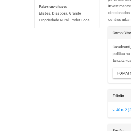
investimentos
Palavras-chave:
direcionados 
Elistes, Diaspora, Grande
centros urba
Propriedade Rural, Poder Local
Det
Como Cita
do
Cavalcanti,
político no
arti
Econômic
FOMATO
Edição
v. 40 n. 2 
Seção