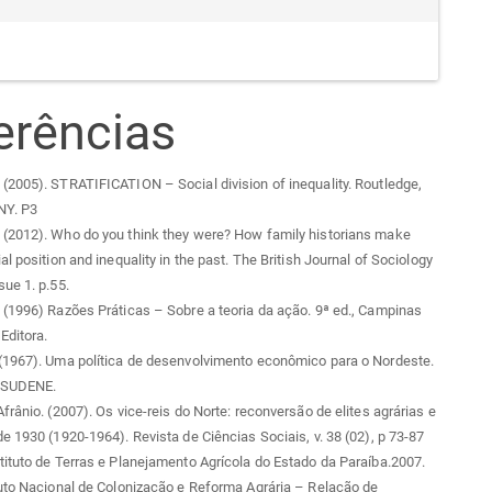
erências
2005). STRATIFICATION – Social division of inequality. Routledge,
NY. P3
(2012). Who do you think they were? How family historians make
l position and inequality in the past. The British Journal of Sociology
ue 1. p.55.
(1996) Razões Práticas – Sobre a teoria da ação. 9ª ed., Campinas
Editora.
(1967). Uma política de desenvolvimento econômico para o Nordeste.
: SUDENE.
frânio. (2007). Os vice-reis do Norte: reconversão de elites agrárias e
e 1930 (1920-1964). Revista de Ciências Sociais, v. 38 (02), p 73-87
ituto de Terras e Planejamento Agrícola do Estado da Paraíba.2007.
uto Nacional de Colonização e Reforma Agrária – Relação de