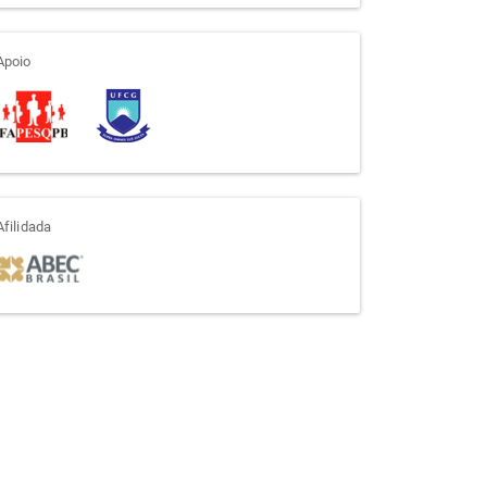
apoio
Apoio
afiliada
Afilidada