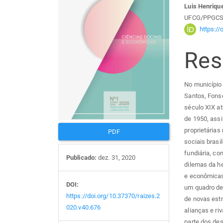
Luis Henriqu
de
arti
UFCG/PPGC
https:/
artigos
prin
Re
No município 
Santos, Fonse
século XIX at
de 1950, ass
proprietárias
PDF
sociais brasil
fundiária, c
Publicado:
dez. 31, 2020
dilemas da h
e econômicas
DOI:
um quadro de
https://doi.org/10.37370/raizes.2
de novas estr
020.v40.676
alianças e ri
parte dos de