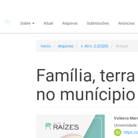
Navegação
Principal
Conteúdo
Sobre
Atual
Arquivos
Submissões
Anúncios
principal
Barra
Lateral
Início
Arquivos
v. 40 n. 2 (2020)
Artigos
Família, terra
no munícipio
Barra
Con
Valesca Marq
Universidade
lateral
do
https:/