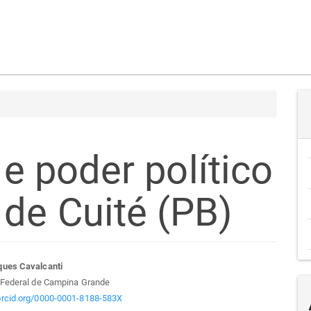
 e poder político
 de Cuité (PB)
teúdo
ues Cavalcanti
 Federal de Campina Grande
/orcid.org/0000-0001-8188-583X