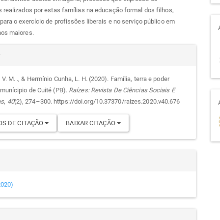
 realizados por estas famílias na educação formal dos filhos,
para o exercício de profissões liberais e no serviço público em
nos maiores.
alhes
r
 V. M. ., & Hermínio Cunha, L. H. (2020). Família, terra e poder
 munícipio de Cuité (PB).
Raízes: Revista De Ciências Sociais E
go
as
,
40
(2), 274–300. https://doi.org/10.37370/raizes.2020.v40.676
S DE CITAÇÃO
BAIXAR CITAÇÃO
(2020)