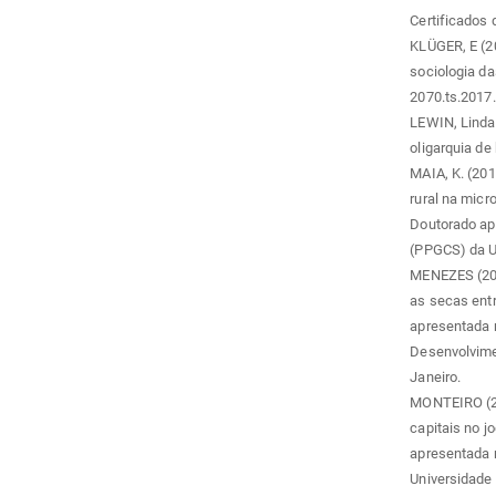
Certificados 
KLÜGER, E (20
sociologia da
2070.ts.2017
LEWIN, Linda 
oligarquia de
MAIA, K. (201
rural na micr
Doutorado ap
(PPGCS) da U
MENEZES (201
as secas entr
apresentada 
Desenvolvimen
Janeiro.
MONTEIRO (201
capitais no j
apresentada 
Universidade