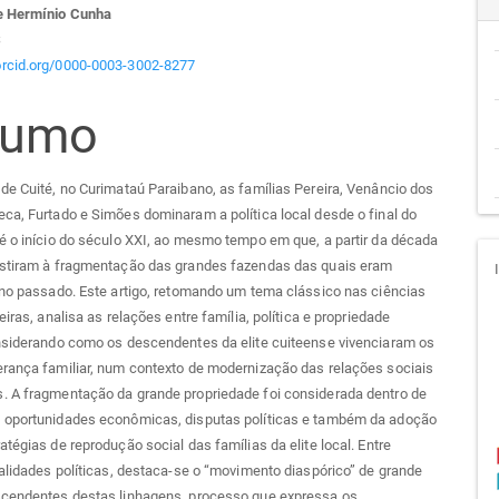
e Hermínio Cunha
go
S
/orcid.org/0000-0003-3002-8277
cipal
sumo
de Cuité, no Curimataú Paraibano, as famílias Pereira, Venâncio dos
ca, Furtado e Simões dominaram a política local desde o final do
é o início do século XXI, ao mesmo tempo em que, a partir da década
istiram à fragmentação das grandes fazendas das quais eram
 no passado. Este artigo, retomando um tema clássico nas ciências
eiras, analisa as relações entre família, política e propriedade
onsiderando como os descendentes da elite cuiteense vivenciaram os
erança familiar, num contexto de modernização das relações sociais
. A fragmentação da grande propriedade foi considerada dentro de
 oportunidades econômicas, disputas políticas e também da adoção
atégias de reprodução social das famílias da elite local. Entre
validades políticas, destaca-se o “movimento diaspórico” de grande
scendentes destas linhagens, processo que expressa os