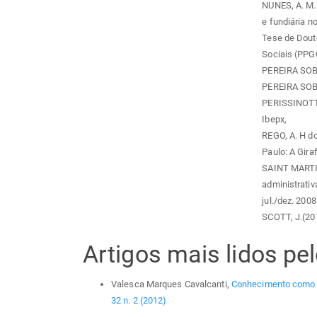
NUNES, A. M. 
e fundiária n
Tese de Dout
Sociais (PPG
PEREIRA SOBRI
PEREIRA SOBR
PERISSINOTTO,
Ibepx,
REGO, A. H do
Paulo: A Giraf
SAINT MARTIN
administrativ
jul./dez. 2008
SCOTT, J.(201
Artigos mais lidos p
Valesca Marques Cavalcanti,
Conhecimento como 
32 n. 2 (2012)