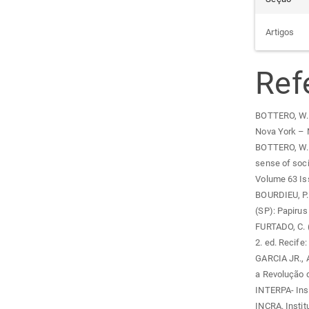
Artigos
Ref
BOTTERO, W. (
Nova York – 
BOTTERO, W. 
sense of socia
Volume 63 Iss
BOURDIEU, P. 
(SP): Papirus 
FURTADO, C. 
2. ed. Recife
GARCIA JR., A
a Revolução d
INTERPA- Inst
INCRA. Instit