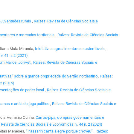
,
Juventudes rurais
,
Raízes: Revista de Ciências Sociais e
imentares e mercados territoriais
,
Raízes: Revista de Ciências Sociais
Tatiana Mota Miranda,
Iniciativas agroalimentares sustentáveis
,
v. 41 n. 2 (2021)
om Marcel Jollivet
,
Raízes: Revista de Ciências Sociais e
rativas” sobre a grande propriedade do Sertão nordestino
,
Raízes:
 2 (2015)
resentações do poder local
,
Raízes: Revista de Ciências Sociais e
ramas e ardis do jogo político
,
Raízes: Revista de Ciências Sociais e
rícia Hermínio Cunha,
Carros-pipa, compras governamentais e
 Revista de Ciências Sociais e Econômicas: v. 44 n. 2 (2024)
reitas Meneses,
“Passarin canta alegre porque choveu”
,
Raízes: