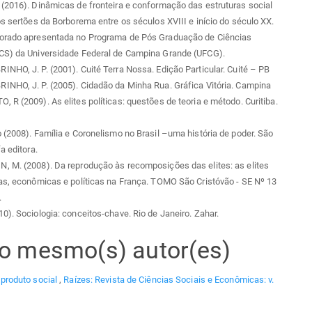
(2016). Dinâmicas de fronteira e conformação das estruturas social
os sertões da Borborema entre os séculos XVIII e início do século XX.
orado apresentada no Programa de Pós Graduação de Ciências
CS) da Universidade Federal de Campina Grande (UFCG).
NHO, J. P. (2001). Cuité Terra Nossa. Edição Particular. Cuité – PB
INHO, J. P. (2005). Cidadão da Minha Rua. Gráfica Vitória. Campina
 R (2009). As elites políticas: questões de teoria e método. Curitiba.
 (2008). Família e Coronelismo no Brasil –uma história de poder. São
a editora.
, M. (2008). Da reprodução às recomposições das elites: as elites
as, econômicas e políticas na França. TOMO São Cristóvão - SE Nº 13
.
0). Sociologia: conceitos-chave. Rio de Janeiro. Zahar.
elo mesmo(s) autor(es)
produto social
,
Raízes: Revista de Ciências Sociais e Econômicas: v.