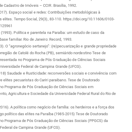
de Cadastro de Imóveis – CCIR. Brasília, 1992.
17). Espaço social e redes: Contribuições metodológicas à
s elites. Tempo Social, 29(3), 83-110. https://doi.org/10.11606/0103-
.125961
(1993). Política e parentela na Paraíba: um estudo de caso da
 base familiar. Rio de Janeiro: Record, 1993.
3). O “agronegócio sertanejo”: (re)pecuarização e grande propriedade
orregião de Catolé do Rocha (PB), semiárido nordestino Tese de
resentada no Programa de Pós Graduação de Ciências Sociais
niversidade Federal de Campina Grande (UFCG).
8) Saudade e Rusticidade: reconversões sociais e convivência com
e elites pecuaristas do Cariri paraibano. Tese de Doutorado
no Programa de Pós Graduação de Ciências Sociais em
to, Agricultura e Sociedade da Universidade Federal Rural do Rio de
6). A política como negócio de família: os herdeiros e a força dos
ogo político das elites na Paraíba (1985-2015) Tese de Doutorado
no Programa de Pós Graduação de Ciências Sociais (PPGCS) da
 Federal de Campina Grande (UFCG).