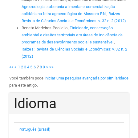
Agroecologia, soberania alimentar e comercialização
solidária na feira agroecológica de Mossoró-RN
,
Raízes:
Revista de Ciências Sociais e Econômicas: v. 32 n. 2 (2012)
Renata Medeiros Paoliello,
Etnicidade, conservação
ambiental e direitos territoriais em áreas de incidência de
programas de desenvolvimento social e sustentável
,
Raízes: Revista de Ciências Sociais e Econômicas: v. 32 n. 2
(2012)
<<
<
1
2
3
4
5
6
7
8
9
>
>>
Você também pode
iniciar uma pesquisa avançada por similaridade
para este artigo.
Idioma
Português (Brasil)