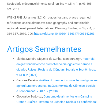
Sociedade e desenvolvimento rural, on line – v.5, n. 1, p. 93-105,
set. 2011.
WISKERKE, Johannes S.C. On places lost and places regained:
reflections on the alternative food geography and sustainable
regional development. International Planning Studies, n. 14, v. 4, p.
369-387, 2010. DOI:
https://doi.org/10.1080/13563471003642803
Artigos Semelhantes
Elenita Moreira Siqueira da Cunha, Ivan Bursztyn,
Potencial
do gastrônomo como promotor do diálogo entre campo e
cidade
,
Raízes: Revista de Ciências Sociais e Econômicas:
v. 41 n. 2 (2021)
Caroline Pereira,
Análise do uso de insumos tecnológicos na
agricultura nordestina
,
Raízes: Revista de Ciências Sociais
e Econômicas: v. 40 n. 2 (2020)
Clodoaldo Bortoluzi,
Consumo de alimentos em Campina
Grande
,
Raízes: Revista de Ciências Sociais e Econômicas: