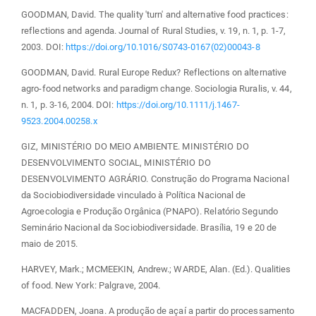
GOODMAN, David. The quality 'turn' and alternative food practices:
reflections and agenda. Journal of Rural Studies, v. 19, n. 1, p. 1-7,
2003. DOI:
https://doi.org/10.1016/S0743-0167(02)00043-8
GOODMAN, David. Rural Europe Redux? Reflections on alternative
agro-food networks and paradigm change. Sociologia Ruralis, v. 44,
n. 1, p. 3-16, 2004. DOI:
https://doi.org/10.1111/j.1467-
9523.2004.00258.x
GIZ, MINISTÉRIO DO MEIO AMBIENTE. MINISTÉRIO DO
DESENVOLVIMENTO SOCIAL, MINISTÉRIO DO
DESENVOLVIMENTO AGRÁRIO. Construção do Programa Nacional
da Sociobiodiversidade vinculado à Política Nacional de
Agroecologia e Produção Orgânica (PNAPO). Relatório Segundo
Seminário Nacional da Sociobiodiversidade. Brasília, 19 e 20 de
maio de 2015.
HARVEY, Mark.; MCMEEKIN, Andrew.; WARDE, Alan. (Ed.). Qualities
of food. New York: Palgrave, 2004.
MACFADDEN, Joana. A produção de açaí a partir do processamento