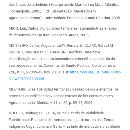
dos frutos do palmiteiro (Euterpe edulis Martius) na Mata Atlântica.
Florianópolis, 2005, 112f. Dissertação (Mestrado em
Agroecossistemas) - Universidade Federal de Santa Catarina, 2005.
MIOR, Luiz Carlos. Agricultores familiares, agroindústrias e redes
de desenvolvimento rural. Chapecó: Argos, 2005.
MONTEIRO, Carlos Augusto; LEVY, Renata B.; CLARO, Rafael M.;
CASTRO, Inês Rugani R.; CANNON, Geoffrey. Uma nova
classificação de alimentos baseada na extensão e propósito do
seu processamento. Cadernos de Saúde Pública, Rio de Janeiro,
v.26, n.11, p.2039-49, nov. 2010. DOI:
https://doi.org/10.1590/S0102-
311X2010001100005
MUCHNIK, José. Identidad territorial y calidad de los alimentos: os
procesos de calificación y competencias de los consumidores.
Agroalimentaria, Mérida, v. 11, n. 22, p. 89-98, 2006.
NOLETO, Rodrigo; FILIZOLA, Bruno. Estudo de Viabilidade
Econômica e Pesquisa de mercado do açaí in natura das Terras
Indígenas Uaçá, Juminã e Galibi – Estudo de mercado e viabilidade