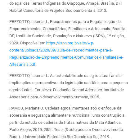
do açaí das Terras Indígenas do Oiapoque, Amapá. Brasília, DF:
Habitat Consultoria de Projetos Socioambientais, 2013.
PREZOTTO, Leomar L. Procedimentos para a Regularização de
Empreendimentos Comunitários, Familiares e Artesanais. Brasília-
DF; Instituto Sociedade, População e Natureza (ISPN), 1ª edição,
2020. Disponível em
https://ispn.org.br/site/wp-
content/uploads/2020/09/Guia-de-Procedimentos-para-a-
Regularizacao-de-Empreendimentos-Comunitarios-Familiares-e-
Artesanais.pdf
.
PREZOTTO, Leomar L. A sustentabilidade da agricultura familiar.
Implicações e perspectivas da legislação sanitária para a pequena
agroindústria. Fortaleza: Fundação Konrad Adenauer, Instituto de
Assessoria para o desenvolvimento humano, 2005.
RAMOS, Mariana O. Cadeias agroalimentares sob o enfoque da
soberania e segurança alimentar e nutricional: uma construção a
partir do estudo de cadeias de frutas nativas da Mata Atlântica.
Porto Alegre, 2019, 285f. Tese. (Doutorado em Desenvolvimento
Rural) - Universidade Federal do Rio Grande do Sul, 2019.