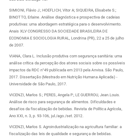
SIMIONI, Flávio J.; HOEFLICH, Vitor A; SIQUEIRA, Elisabete S.;
BINOTTO, Erlaine. Análise diagnóstica e prospectiva de cadeias
produtivas: uma abordagem estratégica para o desenvolvimento.
Anais XLV CONGRESSO DA SOCIEDADE BRASILEIRA DE
ECONOMIA E SOCIOLOGIA RURAL, Londrina (PR), 22 a 25 de julho
de 2007.
VIANA, Clara L. Inclusão produtiva com segurança sanitária: uma
análise crítica da percepção dos atores sociais sobre os possíveis
impactos da RDC n°49 publicada em 2013 pela Anvisa. São Paulo,
2017. Dissertação (Mestrado em Nutrição Humana Aplicada) -
Universidade de São Paulo, 2017.
VICENZI, Marlos S.; PERES, Angela P.; LE GUERROU, Jean.Louis.
Análise de risco para segurança de alimentos. Dificuldades e
desafios da fiscalização de bebidas. Revista de Política Agrícola,
Ano XXI, n. 3, p. 93-106, jul./ago./set. 2012.
VICENZI, Marlos S. Agroindustrialização na agricultura familiar: a
fiscalização das leis de qualidade e segurança de bebidas.