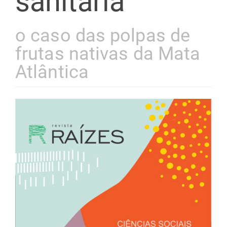
sanitária
o caso das polpas de
frutas nativas da Mata
Atlântica
Barra
lateral
de
artigos