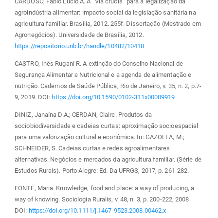
CARDOSO, Fábio Lúcio A. A “Via crucis” para a legalização da
agroindústria alimentar: impacto social da legislação sanitária na
agricultura familiar. Brasília, 2012. 255f. Dissertação (Mestrado em
Agronegócios). Universidade de Brasília, 2012.
https://repositorio.unb.br/handle/10482/10418
CASTRO, Inês Rugani R. A extinção do Conselho Nacional de
Segurança Alimentar e Nutricional e a agenda de alimentação e
nutrição. Cadernos de Saúde Pública, Rio de Janeiro, v. 35, n. 2, p.7-
9, 2019. DOI:
https://doi.org/10.1590/0102-311x00009919
DINIZ, Janaína D.A.; CERDAN, Claire. Produtos da
sociobiodiversidade e cadeias curtas: aproximação socioespacial
para uma valorização cultural e econômica. In: GAZOLLA, M.;
SCHNEIDER, S. Cadeias curtas e redes agroalimentares
alternativas. Negócios e mercados da agricultura familiar. (Série de
Estudos Rurais). Porto Alegre: Ed. Da UFRGS, 2017, p. 261-282.
FONTE, Maria. Knowledge, food and place: a way of producing, a
way of knowing. Sociologia Ruralis, v. 48, n. 3, p. 200-222, 2008.
DOI:
https://doi.org/10.1111/j.1467-9523.2008.00462.x