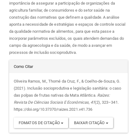
importância de assegurar a participação de organizações da
agricultura familiar, de consumidores e do setor saúde na
construção das normativas que definem a qualidade. A análise
aponta a necessidade de estratégias e espaços de controle social
da qualidade normativa de alimentos, para que esta passe a
incorporar parâmetros excluídos, os quais atendem demandas do
campo da agroecologia e da saúde, de modo a avançar em
processos de inclusão socioprodutiva.
Detalhes
Como Citar
do
Oliveira Ramos, M., Thomé da Cruz, F., & Coelho-de-Souza, G.
(2021). Inclusão socioprodutiva e legislação sanitária: o caso
artigo
das polpas de frutas nativas da Mata Atlântica.
Raízes:
Revista De Ciências Sociais E Econômicas
,
41
(2), 323–341.
https://doi.org/10.37370/raizes.2021.v41.736
FOMATOS DE CITAÇÃO
BAIXAR CITAÇÃO