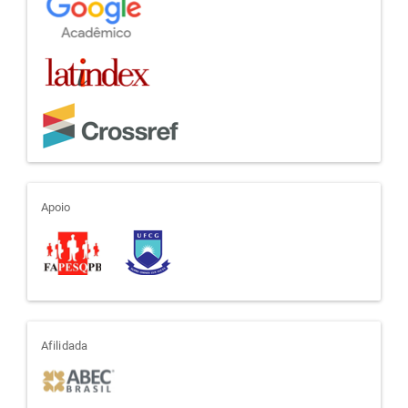
apoio
Apoio
afiliada
Afilidada