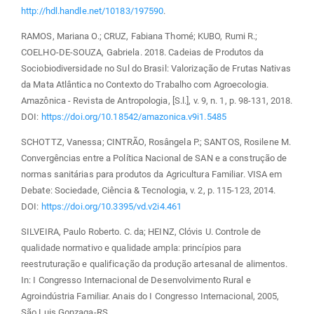
http://hdl.handle.net/10183/197590
.
RAMOS, Mariana O.; CRUZ, Fabiana Thomé; KUBO, Rumi R.;
COELHO-DE-SOUZA, Gabriela. 2018. Cadeias de Produtos da
Sociobiodiversidade no Sul do Brasil: Valorização de Frutas Nativas
da Mata Atlântica no Contexto do Trabalho com Agroecologia.
Amazônica - Revista de Antropologia, [S.l.], v. 9, n. 1, p. 98-131, 2018.
DOI:
https://doi.org/10.18542/amazonica.v9i1.5485
SCHOTTZ, Vanessa; CINTRÃO, Rosângela P.; SANTOS, Rosilene M.
Convergências entre a Política Nacional de SAN e a construção de
normas sanitárias para produtos da Agricultura Familiar. VISA em
Debate: Sociedade, Ciência & Tecnologia, v. 2, p. 115-123, 2014.
DOI:
https://doi.org/10.3395/vd.v2i4.461
SILVEIRA, Paulo Roberto. C. da; HEINZ, Clóvis U. Controle de
qualidade normativo e qualidade ampla: princípios para
reestruturação e qualificação da produção artesanal de alimentos.
In: I Congresso Internacional de Desenvolvimento Rural e
Agroindústria Familiar. Anais do I Congresso Internacional, 2005,
São Luis Gonzaga-RS.