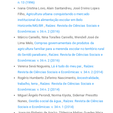
n. 13 (1996)
Ivana Cristina Lovo, Alain Santandreu, José Divino Lopes
Filho,
Agricultura urbana conquistando o mercado
institucional da alimentação escolar em Belo
Horizonte/MG/BR
,
Raízes: Revista de Ciências Sociais e
Econômicas: v. 36 n. 2 (2016)
Márcio Caniello, Nina Toralles Caniello, Wendell José de
Lima Melo,
Compras governamentais de produtos da
agricultura familiar para a merenda escolar no território rural
do Seridó paraibano
,
Raízes: Revista de Ciências Sociais e
Econômicas: v. 36 n. 2 (2016)
Verena Sevá Nogueira,
Lá é tudo do meu pai
,
Raízes:
Revista de Ciências Sociais e Econômicas: v. 34 n. 2 (2014)
Rogério Humberto Zeferino Nascimento,
Ancestralidade,
trabalho, terra
,
Raízes: Revista de Ciências Sociais e
Econômicas: v. 34 n. 2 (2014)
Miguel Ângelo Perondi, Norma Kiyota, Sidemar Presotto
Nunes,
Gestão social da água
,
Raízes: Revista de Ciências
Sociais e Econômicas: v. 34 n. 1 (2014)
Joaquim Pinheiro de Araújo, Zildenice Matias Guedes Maia,