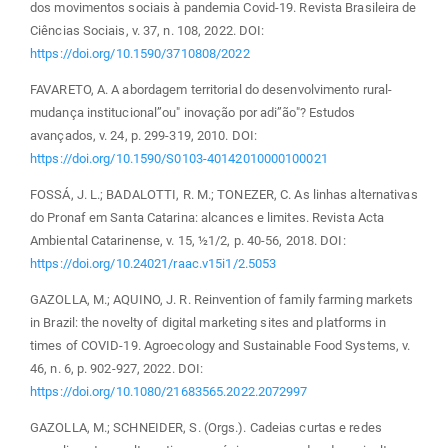
dos movimentos sociais à pandemia Covid-19. Revista Brasileira de
Ciências Sociais, v. 37, n. 108, 2022. DOI:
https://doi.org/10.1590/3710808/2022
FAVARETO, A. A abordagem territorial do desenvolvimento rural-
mudança institucional”ou" inovação por adi”ão"? Estudos
avançados, v. 24, p. 299-319, 2010. DOI:
https://doi.org/10.1590/S0103-40142010000100021
FOSSÁ, J. L.; BADALOTTI, R. M.; TONEZER, C. As linhas alternativas
do Pronaf em Santa Catarina: alcances e limites. Revista Acta
Ambiental Catarinense, v. 15, ½1/2, p. 40-56, 2018. DOI:
https://doi.org/10.24021/raac.v15i1/2.5053
GAZOLLA, M.; AQUINO, J. R. Reinvention of family farming markets
in Brazil: the novelty of digital marketing sites and platforms in
times of COVID-19. Agroecology and Sustainable Food Systems, v.
46, n. 6, p. 902-927, 2022. DOI:
https://doi.org/10.1080/21683565.2022.2072997
GAZOLLA, M.; SCHNEIDER, S. (Orgs.). Cadeias curtas e redes