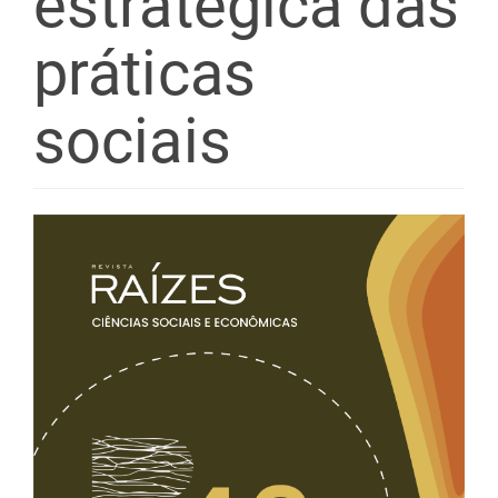
estratégica das
práticas
sociais
Barra
lateral
de
artigos