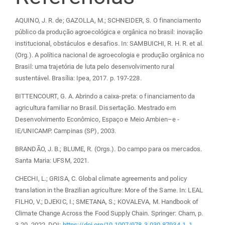
AQUINO, J. R. de; GAZOLLA, M.; SCHNEIDER, S. O financiamento
público da produção agroecológica e orgânica no brasil: inovação
institucional, obstáculos e desafios. In: SAMBUICHI, R. H. R. et al.
(Org.). A política nacional de agroecologia e produção orgânica no
Brasil: uma trajetória de luta pelo desenvolvimento rural
sustentável. Brasília: Ipea, 2017. p. 197-228.
BITTENCOURT, G. A. Abrindo a caixa-preta: o financiamento da
agricultura familiar no Brasil. Dissertação. Mestrado em
Desenvolvimento Econômico, Espaço e Meio Ambien–e -
IE/UNICAMP. Campinas (SP), 2003.
BRANDÃO, J. B.; BLUME, R. (Orgs.). Do campo para os mercados.
Santa Maria: UFSM, 2021.
CHECHI, L.; GRISA, C. Global climate agreements and policy
translation in the Brazilian agriculture: More of the Same. In: LEAL
FILHO, V.; DJEKIC, I.; SMETANA, S.; KOVALEVA, M. Handbook of
Climate Change Across the Food Supply Chain. Springer: Cham, p.
3-20. 2022. DOI:
https://doi.org/10.1007/978-3-030-87934-1_1