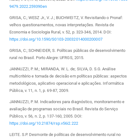
9479.2022.259390en
GRISA, C.; WESZ Jr., V. J.; BUCHWEITZ, V. Revisitando o Pronaf:
velhos questionamentos, novas interpretações. Revista de
Economia e Sociologia Rural, v. 52, p. 323-346, 2014. DOI:
https://doi.org/10.1590/S0103-20032014000200007
GRISA, C.; SCHNEIDER, S. Políticas públicas de desenvolvimento
rural no Brasil. Porto Alegre: UFRGS, 2015.
JANNUZZI, P. M.; MIRANDA, W. L. de; SILVA, D. S.G. Análise
multicritério e tomada de decisão em políticas públicas: aspectos
metodológicos, aplicativo operacional e aplicações. Informática
Pública, v. 11, n. 1, p. 69-87, 2009.
JANNUZZI, P. M. Indicadores para diagnóstico, monitoramento e
avaliação de programas sociais no Brasil. Revista do Serviço
Público, v. 56, n. 2, p. 137-160, 2005. DOI:
https://doi.org/10.21874/rsp.v56i2.222
LEITE. S.P. Desmonte de políticas de desenvolvimento rural no