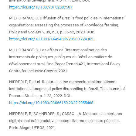
international development, v. 6, n. 1, 2001. DOI:
https://doi.org/10.1007/BF02687587
MILHORANCE, C. Diffusion of Brazil’s food policies in international
organisations: assessing the processes of knowledge framing.
Policy and Society, v. 39, n. 1, p. 36-52, 2020. DOI:
https://doi.org/10.1080/14494035.2020.1724362
MILHORANCE, C. Les effets de l’internationalisation des
instruments de politiques publiques du Brésil en matière de
développement rural. One Pager French 421, International Policy
Centre for Inclusive Growth, 2021.
NIEDERLE, P. et al. Ruptures in the agroecological transitions:
institutional change and policy dismantling in Brazil. The Journal of
Peasant Studies, p. 1-23, 2022. DOI:
https://doi.org/10.1080/03066150.2022.2055468
NIEDERLE, P.; SCHNEIDER, S.; CASSOL, A. Mercados alimentares
digitais: inclusão produtiva, cooperativismo e políticas públicas.
Porto Alegre: UFRGS, 2021.