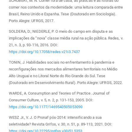
SCHUBERT, M. N. Comer fora de casa, as práticas e as rotinas do
comer nos contextos da modernidade: uma leitura comparada entre
Brasil, Reino Unido e Espanha. Tese (Doutorado em Sociologia).
Porto Alegre: UFRGS, 2017.
SOLDERA, D.; NIEDERLE, P. O meio do campo em disputa e as
implicações da “nova” classe média rural na ação pública. Redes, v.
21, n. 3, p. 93-116, 2016. DOI:
https://doi.org/10.17058/redes.v21i3.7437
TONIN, J. Habilidades sociais no enfrentamento à pandemia e
reconfigurações nos mercados alimentares territoriais no Médio
Alto Uruguai e no Litoral Norte do Rio Grande do Sul. Tese
(Doutorado em Desenvolvimento Rural). Porto Alegre: UFRGS, 2022.
WARDE, A. Consumption and Teories of Practice. Journal of
Consumer Culture, v. 5, n. 2, p. 131-153, 2005. DOI:
https://doi.org/10.1177/1469540505053090
WESZ Jr., V. J. O Pronaf pós-2014: intensificando a sua
seletividade? Revista Grifos, v. 30, n. 51, p. 89-113, 2021. DOI:
https://doi.org/10.22295/grifos.v30i51.5353