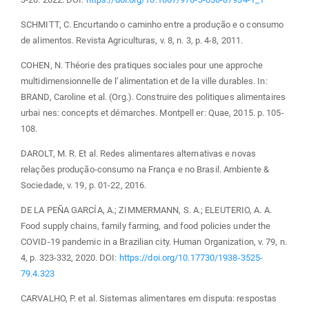
SCHMITT, C. Encurtando o caminho entre a produção e o consumo
de alimentos. Revista Agriculturas, v. 8, n. 3, p. 4-8, 2011.
COHEN, N. Théorie des pratiques sociales pour une approche
multidimensionnelle de l’alimentation et de la ville durables. In:
BRAND, Caroline et al. (Org.). Construire des politiques alimentaires
urbai nes: concepts et démarches. Montpell er: Quae, 2015. p. 105-
108.
DAROLT, M. R. Et al. Redes alimentares alternativas e novas
relações produção-consumo na França e no Brasil. Ambiente &
Sociedade, v. 19, p. 01-22, 2016.
DE LA PEÑA GARCÍA, A.; ZIMMERMANN, S. A.; ELEUTERIO, A. A.
Food supply chains, family farming, and food policies under the
COVID-19 pandemic in a Brazilian city. Human Organization, v. 79, n.
4, p. 323-332, 2020. DOI:
https://doi.org/10.17730/1938-3525-
79.4.323
CARVALHO, P. et al. Sistemas alimentares em disputa: respostas