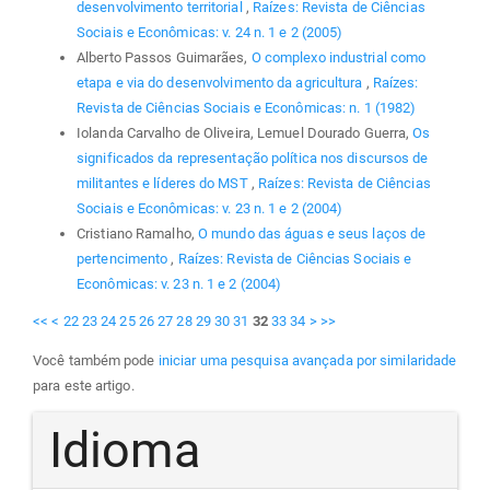
desenvolvimento territorial
,
Raízes: Revista de Ciências
Sociais e Econômicas: v. 24 n. 1 e 2 (2005)
Alberto Passos Guimarães,
O complexo industrial como
etapa e via do desenvolvimento da agricultura
,
Raízes:
Revista de Ciências Sociais e Econômicas: n. 1 (1982)
Iolanda Carvalho de Oliveira, Lemuel Dourado Guerra,
Os
significados da representação política nos discursos de
militantes e líderes do MST
,
Raízes: Revista de Ciências
Sociais e Econômicas: v. 23 n. 1 e 2 (2004)
Cristiano Ramalho,
O mundo das águas e seus laços de
pertencimento
,
Raízes: Revista de Ciências Sociais e
Econômicas: v. 23 n. 1 e 2 (2004)
<<
<
22
23
24
25
26
27
28
29
30
31
32
33
34
>
>>
Você também pode
iniciar uma pesquisa avançada por similaridade
para este artigo.
Idioma