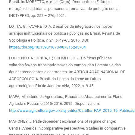
Brasil. In: MORETTO, A. et al. (Orgs). Desmonte do Estado e
retração da cidadania: pensando alternativas de proteção social.
INCT/PPED, pp. 252 – 276, 2021.
LOTTA, G.; FAVARETO, A. Desafios da integração nos novos
arranjos institucionais de políticas públicas no Brasil. Revista de
Sociologia e Política, v. 24, p. 49-65, 2016. DOI:
https://doi.org/10.1590/1678-987316245704
LOURENÇO, A.; GRISA, C.; SCHMITT, C. J. Políticas públicas
voltadas às/aos trabalhadoras/es do campo, das florestas e das
águas: precedentes e desmontes. In: ARTICULAÇÃO NACIONAL DE
AGROECOLOGIA. Brasil: do flagelo da fome ao futuro
agroecológico. Rio de Janeiro: ANA, 2022. p. 9-45.
MAPA, Ministério da Agricultura, Pecuária e Abastecimento. Plano
Agrícola e Pecuário 2015/2016. 2015. Disponível em:
http://www.agricultura.gov.br/arq_editor/Cartilha_PAP_2015_16_Publicad
MAHONEY, J. Path-dependent explanations of regime change:
Central America in comparative perspective. Studies in comparative