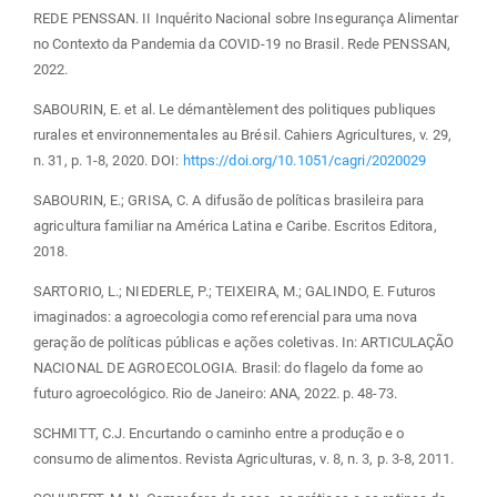
REDE PENSSAN. II Inquérito Nacional sobre Insegurança Alimentar
no Contexto da Pandemia da COVID-19 no Brasil. Rede PENSSAN,
2022.
SABOURIN, E. et al. Le démantèlement des politiques publiques
rurales et environnementales au Brésil. Cahiers Agricultures, v. 29,
n. 31, p. 1-8, 2020. DOI:
https://doi.org/10.1051/cagri/2020029
SABOURIN, E.; GRISA, C. A difusão de políticas brasileira para
agricultura familiar na América Latina e Caribe. Escritos Editora,
2018.
SARTORIO, L.; NIEDERLE, P.; TEIXEIRA, M.; GALINDO, E. Futuros
imaginados: a agroecologia como referencial para uma nova
geração de políticas públicas e ações coletivas. In: ARTICULAÇÃO
NACIONAL DE AGROECOLOGIA. Brasil: do flagelo da fome ao
futuro agroecológico. Rio de Janeiro: ANA, 2022. p. 48-73.
SCHMITT, C.J. Encurtando o caminho entre a produção e o
consumo de alimentos. Revista Agriculturas, v. 8, n. 3, p. 3-8, 2011.