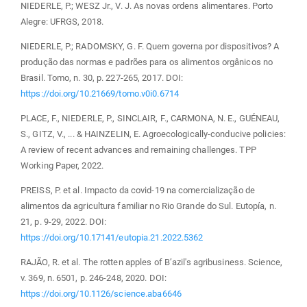
NIEDERLE, P.; WESZ Jr., V. J. As novas ordens alimentares. Porto
Alegre: UFRGS, 2018.
NIEDERLE, P.; RADOMSKY, G. F. Quem governa por dispositivos? A
produção das normas e padrões para os alimentos orgânicos no
Brasil. Tomo, n. 30, p. 227-265, 2017. DOI:
https://doi.org/10.21669/tomo.v0i0.6714
PLACE, F., NIEDERLE, P., SINCLAIR, F., CARMONA, N. E., GUÉNEAU,
S., GITZ, V., ... & HAINZELIN, E. Agroecologically-conducive policies:
A review of recent advances and remaining challenges. TPP
Working Paper, 2022.
PREISS, P. et al. Impacto da covid-19 na comercialização de
alimentos da agricultura familiar no Rio Grande do Sul. Eutopía, n.
21, p. 9-29, 2022. DOI:
https://doi.org/10.17141/eutopia.21.2022.5362
RAJÃO, R. et al. The rotten apples of B’azil's agribusiness. Science,
v. 369, n. 6501, p. 246-248, 2020. DOI:
https://doi.org/10.1126/science.aba6646