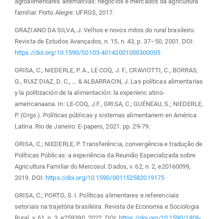
agroalimentares alternativas: negócios e mercados da agricultura
familiar. Porto Alegre: UFRGS, 2017.
GRAZIANO DA SILVA, J. Velhos e novos mitos do rural brasileiro.
Revista de Estudos Avançados, n. 15, n. 43, p. 37–50, 2001. DOI:
https://doi.org/10.1590/S0103-40142001000300005
GRISA, C., NIEDERLE, P. A., LE COQ, J. F., CRAVIOTTI, C., BORRAS,
G., RUIZ DIAZ, D. C., ... & ALBARRACIN, J. Las políticas alimentarias
y la politización de la alimentación: la experienc atino-
americanaana. In: LE-COQ, J.F., GRISA, C.; GUÉNEAU, S.; NIEDERLE,
P. (Orgs.). Políticas públicas y sistemas alimentariem en América
Latina. Rio de Janeiro: E-papers, 2021. pp. 29-79.
GRISA, C.; NIEDERLE, P. Transferência, convergência e tradução de
Políticas Públicas: a experiência da Reunião Especializada sobre
Agricultura Familiar do Mercosul. Dados, v. 62, n. 2, e20160099,
2019. DOI:
https://doi.org/10.1590/001152582019175
GRISA, C.; PORTO, S. I. Políticas alimentares e referenciais
setoriais na trajetória brasileira. Revista de Economia e Sociologia
Rural, v. 61, n. 3, e259390, 2022. DOI:
https://doi.org/10.1590/1806-