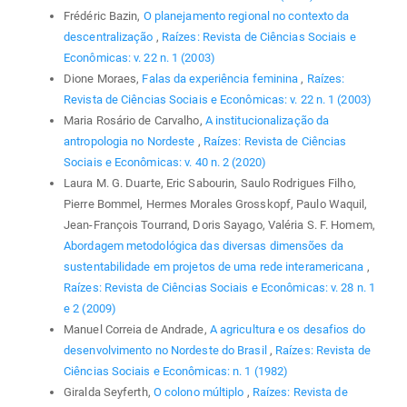
Frédéric Bazin,
O planejamento regional no contexto da
descentralização
,
Raízes: Revista de Ciências Sociais e
Econômicas: v. 22 n. 1 (2003)
Dione Moraes,
Falas da experiência feminina
,
Raízes:
Revista de Ciências Sociais e Econômicas: v. 22 n. 1 (2003)
Maria Rosário de Carvalho,
A institucionalização da
antropologia no Nordeste
,
Raízes: Revista de Ciências
Sociais e Econômicas: v. 40 n. 2 (2020)
Laura M. G. Duarte, Eric Sabourin, Saulo Rodrigues Filho,
Pierre Bommel, Hermes Morales Grosskopf, Paulo Waquil,
Jean-François Tourrand, Doris Sayago, Valéria S. F. Homem,
Abordagem metodológica das diversas dimensões da
sustentabilidade em projetos de uma rede interamericana
,
Raízes: Revista de Ciências Sociais e Econômicas: v. 28 n. 1
e 2 (2009)
Manuel Correia de Andrade,
A agricultura e os desafios do
desenvolvimento no Nordeste do Brasil
,
Raízes: Revista de
Ciências Sociais e Econômicas: n. 1 (1982)
Giralda Seyferth,
O colono múltiplo
,
Raízes: Revista de