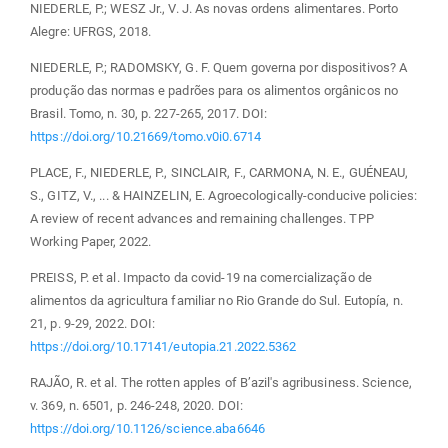
NIEDERLE, P.; WESZ Jr., V. J. As novas ordens alimentares. Porto
Alegre: UFRGS, 2018.
NIEDERLE, P.; RADOMSKY, G. F. Quem governa por dispositivos? A
produção das normas e padrões para os alimentos orgânicos no
Brasil. Tomo, n. 30, p. 227-265, 2017. DOI:
https://doi.org/10.21669/tomo.v0i0.6714
PLACE, F., NIEDERLE, P., SINCLAIR, F., CARMONA, N. E., GUÉNEAU,
S., GITZ, V., ... & HAINZELIN, E. Agroecologically-conducive policies:
A review of recent advances and remaining challenges. TPP
Working Paper, 2022.
PREISS, P. et al. Impacto da covid-19 na comercialização de
alimentos da agricultura familiar no Rio Grande do Sul. Eutopía, n.
21, p. 9-29, 2022. DOI:
https://doi.org/10.17141/eutopia.21.2022.5362
RAJÃO, R. et al. The rotten apples of B’azil's agribusiness. Science,
v. 369, n. 6501, p. 246-248, 2020. DOI:
https://doi.org/10.1126/science.aba6646