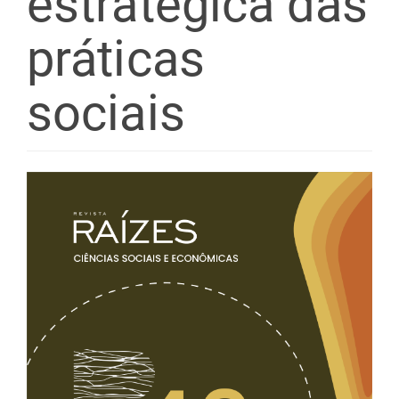
estratégica das
práticas
sociais
Barra
lateral
de
artigos