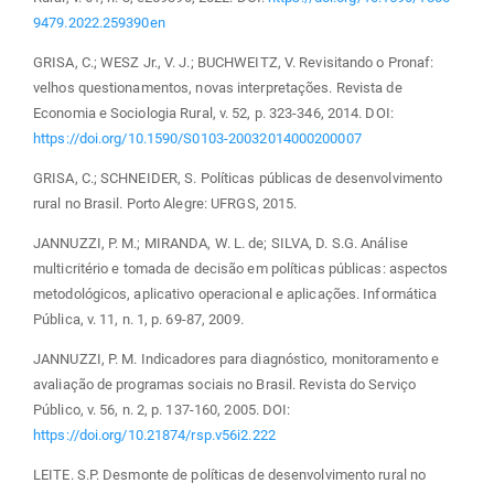
9479.2022.259390en
GRISA, C.; WESZ Jr., V. J.; BUCHWEITZ, V. Revisitando o Pronaf:
velhos questionamentos, novas interpretações. Revista de
Economia e Sociologia Rural, v. 52, p. 323-346, 2014. DOI:
https://doi.org/10.1590/S0103-20032014000200007
GRISA, C.; SCHNEIDER, S. Políticas públicas de desenvolvimento
rural no Brasil. Porto Alegre: UFRGS, 2015.
JANNUZZI, P. M.; MIRANDA, W. L. de; SILVA, D. S.G. Análise
multicritério e tomada de decisão em políticas públicas: aspectos
metodológicos, aplicativo operacional e aplicações. Informática
Pública, v. 11, n. 1, p. 69-87, 2009.
JANNUZZI, P. M. Indicadores para diagnóstico, monitoramento e
avaliação de programas sociais no Brasil. Revista do Serviço
Público, v. 56, n. 2, p. 137-160, 2005. DOI:
https://doi.org/10.21874/rsp.v56i2.222
LEITE. S.P. Desmonte de políticas de desenvolvimento rural no