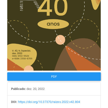
PDF
Publicado:
dez. 20, 2022
DOI:
https://doi.org/10.37370/raizes.2022.v42.804