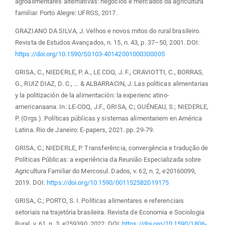
agroalimentares alternativas: negócios e mercados da agricultura
familiar. Porto Alegre: UFRGS, 2017.
GRAZIANO DA SILVA, J. Velhos e novos mitos do rural brasileiro.
Revista de Estudos Avançados, n. 15, n. 43, p. 37–50, 2001. DOI:
https://doi.org/10.1590/S0103-40142001000300005
GRISA, C., NIEDERLE, P. A., LE COQ, J. F., CRAVIOTTI, C., BORRAS,
G., RUIZ DIAZ, D. C., ... & ALBARRACIN, J. Las políticas alimentarias
y la politización de la alimentación: la experienc atino-
americanaana. In: LE-COQ, J.F., GRISA, C.; GUÉNEAU, S.; NIEDERLE,
P. (Orgs.). Políticas públicas y sistemas alimentariem en América
Latina. Rio de Janeiro: E-papers, 2021. pp. 29-79.
GRISA, C.; NIEDERLE, P. Transferência, convergência e tradução de
Políticas Públicas: a experiência da Reunião Especializada sobre
Agricultura Familiar do Mercosul. Dados, v. 62, n. 2, e20160099,
2019. DOI:
https://doi.org/10.1590/001152582019175
GRISA, C.; PORTO, S. I. Políticas alimentares e referenciais
setoriais na trajetória brasileira. Revista de Economia e Sociologia
Rural, v. 61, n. 3, e259390, 2022. DOI:
https://doi.org/10.1590/1806-