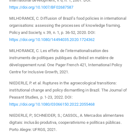
international development, v. 6, n. 1, 2001. DOI:
https://doi.org/10.1007/BF02687587
MILHORANCE, C. Diffusion of Brazil’s food policies in international
organisations: assessing the processes of knowledge framing.
Policy and Society, v. 39, n. 1, p. 36-52, 2020. DOI:
https://doi.org/10.1080/14494035.2020.1724362
MILHORANCE, C. Les effets de l’internationalisation des
instruments de politiques publiques du Brésil en matière de
développement rural. One Pager French 421, International Policy
Centre for Inclusive Growth, 2021.
NIEDERLE, P. et al. Ruptures in the agroecological transitions:
institutional change and policy dismantling in Brazil. The Journal of
Peasant Studies, p. 1-23, 2022. DOI:
https://doi.org/10.1080/03066150.2022.2055468
NIEDERLE, P.; SCHNEIDER, S.; CASSOL, A. Mercados alimentares
digitais: inclusão produtiva, cooperativismo e políticas públicas.
Porto Alegre: UFRGS, 2021.