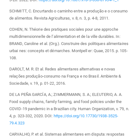
SCHMITT, C. Encurtando o caminho entre a produção e o consumo
de alimentos. Revista Agriculturas, v. 8, n. 3, p. 4-8, 2011.
COHEN, N. Théorie des pratiques sociales pour une approche
multidimensionnelle de l’alimentation et de la ville durables. In:
BRAND, Caroline et al. (Org.). Construire des politiques alimentaires
urbai nes: concepts et démarches. Montpell er: Quae, 2015. p. 105-
108.
DAROLT, M. R. Et al. Redes alimentares alternativas e novas
relações produção-consumo na França e no Brasil. Ambiente &
Sociedade, v. 19, p. 01-22, 2016.
DE LA PEÑA GARCÍA, A.; ZIMMERMANN, S. A.; ELEUTERIO, A. A.
Food supply chains, family farming, and food policies under the
COVID-19 pandemic in a Brazilian city. Human Organization, v. 79, n.
4, p. 323-332, 2020. DOI:
https://doi.org/10.17730/1938-3525-
79.4.323
CARVALHO, P. et al. Sistemas alimentares em disputa: respostas