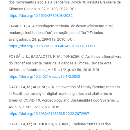
dos movimentos sociais à pandemia Covid-19. Revista Brasileira de
Ciências Sociais, v. 37, n. 108, 2022. DOI:
https://doi.org/10.1590/3710808/2022
FAVARETO, A. A abordagem territorial do desenvolvimento rural-
mudança institucional”ou" inovação por adi”ão"? Estudos
avançados, v. 24, p. 299-319, 2010. DOI:
https://doi.org/10.1590/S0103-40142010000100021
FOSSÁ, J. L.; BADALOTTI, R. M.; TONEZER, C. As linhas alternativas
do Pronaf em Santa Catarina: alcances e limites. Revista Acta
Ambiental Catarinense, v. 15, ½1/2, p. 40-56, 2018. DOI:
https://doi.org/10.24021/raac.v15i1/2.5053
GAZOLLA, M.; AQUINO, J. R. Reinvention of family farming markets
in Brazil: the novelty of digital marketing sites and platforms in
times of COVID-19. Agroecology and Sustainable Food Systems, v.
46, n. 6, p. 902-927, 2022. DOI:
https://doi.org/10.1080/21683565.2022.2072997
GAZOLLA, M.; SCHNEIDER, S. (Orgs.). Cadeias curtas e redes