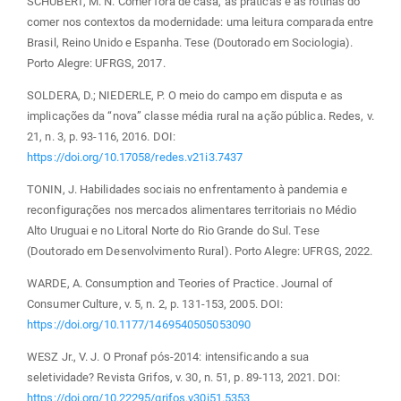
SCHUBERT, M. N. Comer fora de casa, as práticas e as rotinas do
comer nos contextos da modernidade: uma leitura comparada entre
Brasil, Reino Unido e Espanha. Tese (Doutorado em Sociologia).
Porto Alegre: UFRGS, 2017.
SOLDERA, D.; NIEDERLE, P. O meio do campo em disputa e as
implicações da “nova” classe média rural na ação pública. Redes, v.
21, n. 3, p. 93-116, 2016. DOI:
https://doi.org/10.17058/redes.v21i3.7437
TONIN, J. Habilidades sociais no enfrentamento à pandemia e
reconfigurações nos mercados alimentares territoriais no Médio
Alto Uruguai e no Litoral Norte do Rio Grande do Sul. Tese
(Doutorado em Desenvolvimento Rural). Porto Alegre: UFRGS, 2022.
WARDE, A. Consumption and Teories of Practice. Journal of
Consumer Culture, v. 5, n. 2, p. 131-153, 2005. DOI:
https://doi.org/10.1177/1469540505053090
WESZ Jr., V. J. O Pronaf pós-2014: intensificando a sua
seletividade? Revista Grifos, v. 30, n. 51, p. 89-113, 2021. DOI:
https://doi.org/10.22295/grifos.v30i51.5353