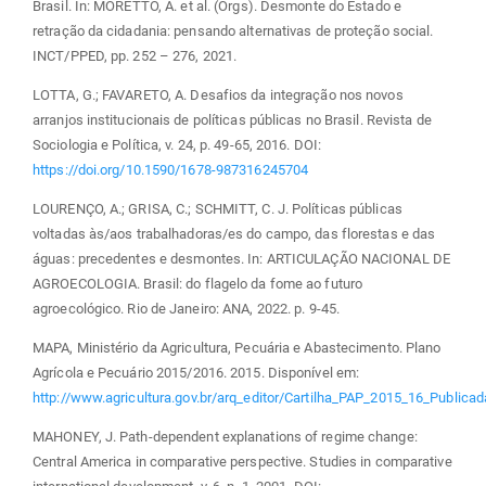
Brasil. In: MORETTO, A. et al. (Orgs). Desmonte do Estado e
retração da cidadania: pensando alternativas de proteção social.
INCT/PPED, pp. 252 – 276, 2021.
LOTTA, G.; FAVARETO, A. Desafios da integração nos novos
arranjos institucionais de políticas públicas no Brasil. Revista de
Sociologia e Política, v. 24, p. 49-65, 2016. DOI:
https://doi.org/10.1590/1678-987316245704
LOURENÇO, A.; GRISA, C.; SCHMITT, C. J. Políticas públicas
voltadas às/aos trabalhadoras/es do campo, das florestas e das
águas: precedentes e desmontes. In: ARTICULAÇÃO NACIONAL DE
AGROECOLOGIA. Brasil: do flagelo da fome ao futuro
agroecológico. Rio de Janeiro: ANA, 2022. p. 9-45.
MAPA, Ministério da Agricultura, Pecuária e Abastecimento. Plano
Agrícola e Pecuário 2015/2016. 2015. Disponível em:
http://www.agricultura.gov.br/arq_editor/Cartilha_PAP_2015_16_Publicad
MAHONEY, J. Path-dependent explanations of regime change:
Central America in comparative perspective. Studies in comparative