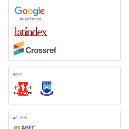
indexadores
apoio
Apoio
afiliada
Afilidada