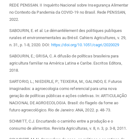
REDE PENSSAN. II Inquérito Nacional sobre Insegurança Alimentar
no Contexto da Pandemia da COVID-19 no Brasil. Rede PENSSAN,
2022.
SABOURIN, E. et al. Le démantèlement des politiques publiques
rurales et environnementales au Brésil. Cahiers Agricultures, v. 29,
n. 31, p. 1-8, 2020. DOI:
https://doi.org/10.1051/cagri/2020029
SABOURIN, E.; GRISA, C. A difusão de políticas brasileira para
agricultura familiar na América Latina e Caribe. Escritos Editora,
2018.
SARTORIO, L.; NIEDERLE, P.; TEIXEIRA, M.; GALINDO, E. Futuros
imaginados: a agroecologia como referencial para uma nova
geração de políticas públicas e ações coletivas. In: ARTICULAÇÃO
NACIONAL DE AGROECOLOGIA. Brasil: do flagelo da fome ao
futuro agroecológico. Rio de Janeiro: ANA, 2022. p. 48-73.
SCHMITT, C.J. Encurtando o caminho entre a produção e o
consumo de alimentos. Revista Agriculturas, v. 8, n. 3, p. 3-8, 2011.