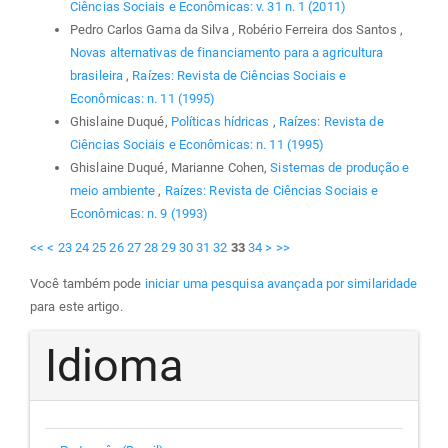
Ciências Sociais e Econômicas: v. 31 n. 1 (2011)
Pedro Carlos Gama da Silva , Robério Ferreira dos Santos ,
Novas alternativas de financiamento para a agricultura
brasileira
,
Raízes: Revista de Ciências Sociais e
Econômicas: n. 11 (1995)
Ghislaine Duqué,
Políticas hídricas
,
Raízes: Revista de
Ciências Sociais e Econômicas: n. 11 (1995)
Ghislaine Duqué, Marianne Cohen,
Sistemas de produção e
meio ambiente
,
Raízes: Revista de Ciências Sociais e
Econômicas: n. 9 (1993)
<<
<
23
24
25
26
27
28
29
30
31
32
33
34
>
>>
Você também pode
iniciar uma pesquisa avançada por similaridade
para este artigo.
Idioma