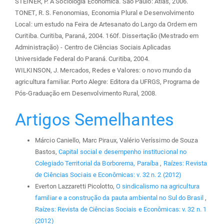
STEINER, P. A Sociologia Econômica. São Paulo: Atlas, 2006.
TONET, R. S. Fenonomias, Economia Plural e Desenvolvimento
Local: um estudo na Feira de Artesanato do Largo da Ordem em
Curitiba. Curitiba, Paraná, 2004. 160f. Dissertação (Mestrado em
Administração) - Centro de Ciências Sociais Aplicadas
Universidade Federal do Paraná. Curitiba, 2004.
WILKINSON, J. Mercados, Redes e Valores: o novo mundo da
agricultura familiar. Porto Alegre: Editora da UFRGS, Programa de
Pós-Graduação em Desenvolvimento Rural, 2008.
Artigos Semelhantes
Márcio Caniello, Marc Piraux, Valério Veríssimo de Souza
Bastos,
Capital social e desempenho institucional no
Colegiado Territorial da Borborema, Paraíba
,
Raízes: Revista
de Ciências Sociais e Econômicas: v. 32 n. 2 (2012)
Everton Lazzaretti Picolotto,
O sindicalismo na agricultura
familiar e a construção da pauta ambiental no Sul do Brasil
,
Raízes: Revista de Ciências Sociais e Econômicas: v. 32 n. 1
(2012)