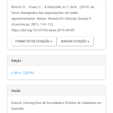
do
Birochi, R. ., Vivan, C. ., & Granzotto, A. C. de B. . (2019). As
faces divergentes das organizações em redes
artigo
agroalimentares.
Raízes: Revista De Ciências Sociais E
Econômicas
,
39
(1), 114–132.
https://doi.org/10.37370/raizes.2019.v39.85
FOMATOS DE CITAÇÃO
BAIXAR CITAÇÃO
Edição
v. 39 n. 1 (2019)
Seção
Dossiê: Concepções de Sociedade e Direitos de Cidadania em
Questão