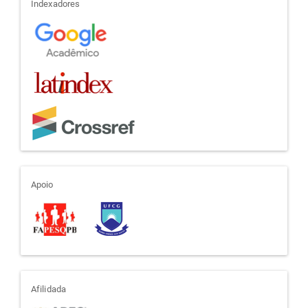
indexadores
Indexadores
apoio
Apoio
afiliada
Afilidada