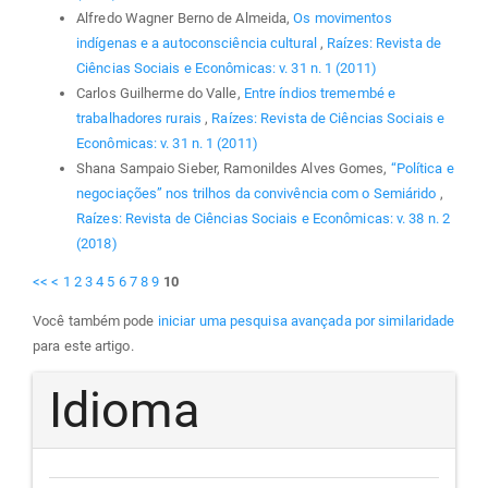
Alfredo Wagner Berno de Almeida,
Os movimentos
indígenas e a autoconsciência cultural
,
Raízes: Revista de
Ciências Sociais e Econômicas: v. 31 n. 1 (2011)
Carlos Guilherme do Valle,
Entre índios tremembé e
trabalhadores rurais
,
Raízes: Revista de Ciências Sociais e
Econômicas: v. 31 n. 1 (2011)
Shana Sampaio Sieber, Ramonildes Alves Gomes,
“Política e
negociações” nos trilhos da convivência com o Semiárido
,
Raízes: Revista de Ciências Sociais e Econômicas: v. 38 n. 2
(2018)
<<
<
1
2
3
4
5
6
7
8
9
10
Você também pode
iniciar uma pesquisa avançada por similaridade
para este artigo.
Idioma