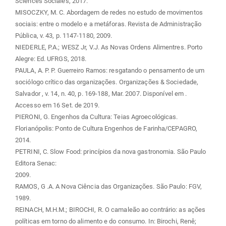
Sciences Sociales, 2017.
MISOCZKY, M. C. Abordagem de redes no estudo de movimentos
sociais: entre o modelo e a metáforas. Revista de Administração
Pública, v. 43, p. 1147-1180, 2009.
NIEDERLE, P.A.; WESZ Jr, V.J. As Novas Ordens Alimentres. Porto
Alegre: Ed. UFRGS, 2018.
PAULA, A. P. P. Guerreiro Ramos: resgatando o pensamento de um
sociólogo crítico das organizações. Organizações & Sociedade,
Salvador , v. 14, n. 40, p. 169-188, Mar. 2007. Disponível em
.
Accesso em 16 Set. de 2019.
PIERONI, G. Engenhos da Cultura: Teias Agroecológicas.
Florianópolis: Ponto de Cultura Engenhos de Farinha/CEPAGRO,
2014.
PETRINI, C. Slow Food: princípios da nova gastronomia. São Paulo
Editora Senac:
2009.
RAMOS, G .A. A Nova Ciência das Organizações. São Paulo: FGV,
1989.
REINACH, M.H.M.; BIROCHI, R. O camaleão ao contrário: as ações
políticas em torno do alimento e do consumo. In: Birochi, Renê;