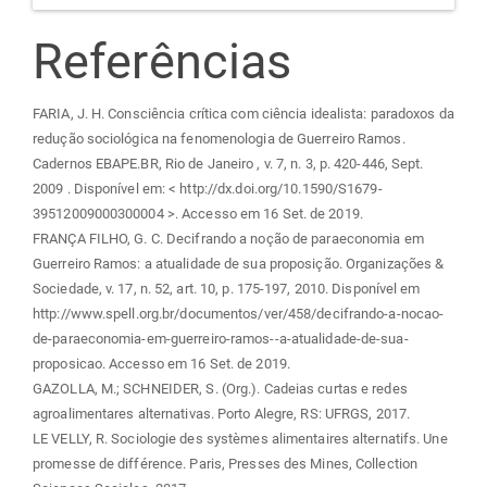
Referências
FARIA, J. H. Consciência crítica com ciência idealista: paradoxos da
redução sociológica na fenomenologia de Guerreiro Ramos.
Cadernos EBAPE.BR, Rio de Janeiro , v. 7, n. 3, p. 420-446, Sept.
2009 . Disponível em: < http://dx.doi.org/10.1590/S1679-
39512009000300004 >. Accesso em 16 Set. de 2019.
FRANÇA FILHO, G. C. Decifrando a noção de paraeconomia em
Guerreiro Ramos: a atualidade de sua proposição. Organizações &
Sociedade, v. 17, n. 52, art. 10, p. 175-197, 2010. Disponível em
http://www.spell.org.br/documentos/ver/458/decifrando-a-nocao-
de-paraeconomia-em-guerreiro-ramos--a-atualidade-de-sua-
proposicao. Accesso em 16 Set. de 2019.
GAZOLLA, M.; SCHNEIDER, S. (Org.). Cadeias curtas e redes
agroalimentares alternativas. Porto Alegre, RS: UFRGS, 2017.
LE VELLY, R. Sociologie des systèmes alimentaires alternatifs. Une
promesse de différence. Paris, Presses des Mines, Collection