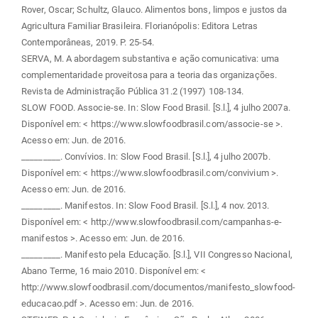
Rover, Oscar; Schultz, Glauco. Alimentos bons, limpos e justos da
Agricultura Familiar Brasileira. Florianópolis: Editora Letras
Contemporâneas, 2019. P. 25-54.
SERVA, M. A abordagem substantiva e ação comunicativa: uma
complementaridade proveitosa para a teoria das organizações.
Revista de Administração Pública 31.2 (1997) 108-134.
SLOW FOOD. Associe-se. In: Slow Food Brasil. [S.l.], 4 julho 2007a.
Disponível em: < https://www.slowfoodbrasil.com/associe-se >.
Acesso em: Jun. de 2016.
_________. Convívios. In: Slow Food Brasil. [S.l.], 4 julho 2007b.
Disponível em: < https://www.slowfoodbrasil.com/convivium >.
Acesso em: Jun. de 2016.
_________. Manifestos. In: Slow Food Brasil. [S.l.], 4 nov. 2013.
Disponível em: < http://www.slowfoodbrasil.com/campanhas-e-
manifestos >. Acesso em: Jun. de 2016.
_________. Manifesto pela Educação. [S.l.], VII Congresso Nacional,
Abano Terme, 16 maio 2010. Disponível em: <
http://www.slowfoodbrasil.com/documentos/manifesto_slowfood-
educacao.pdf >. Acesso em: Jun. de 2016.