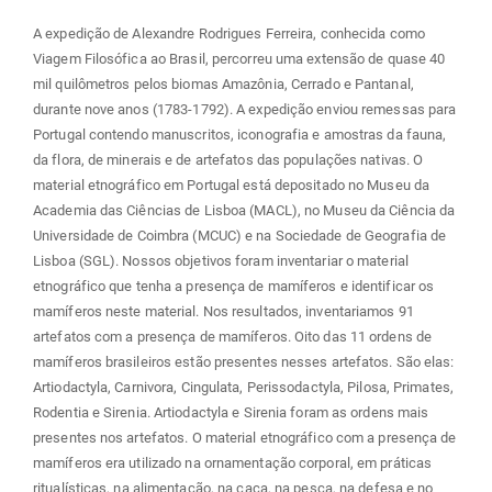
A expedição de Alexandre Rodrigues Ferreira, conhecida como
Viagem Filosófica ao Brasil, percorreu uma extensão de quase 40
mil quilômetros pelos biomas Amazônia, Cerrado e Pantanal,
durante nove anos (1783-1792). A expedição enviou remessas para
Portugal contendo manuscritos, iconografia e amostras da fauna,
da flora, de minerais e de artefatos das populações nativas. O
material etnográfico em Portugal está depositado no Museu da
Academia das Ciências de Lisboa (MACL), no Museu da Ciência da
Universidade de Coimbra (MCUC) e na Sociedade de Geografia de
Lisboa (SGL). Nossos objetivos foram inventariar o material
etnográfico que tenha a presença de mamíferos e identificar os
mamíferos neste material. Nos resultados, inventariamos 91
artefatos com a presença de mamíferos. Oito das 11 ordens de
mamíferos brasileiros estão presentes nesses artefatos. São elas:
Artiodactyla, Carnivora, Cingulata, Perissodactyla, Pilosa, Primates,
Rodentia e Sirenia. Artiodactyla e Sirenia foram as ordens mais
presentes nos artefatos. O material etnográfico com a presença de
mamíferos era utilizado na ornamentação corporal, em práticas
ritualísticas, na alimentação, na caça, na pesca, na defesa e no