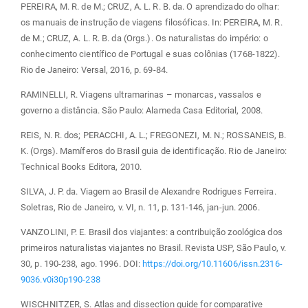
PEREIRA, M. R. de M.; CRUZ, A. L. R. B. da. O aprendizado do olhar:
os manuais de instrução de viagens filosóficas. In: PEREIRA, M. R.
de M.; CRUZ, A. L. R. B. da (Orgs.). Os naturalistas do império: o
conhecimento científico de Portugal e suas colônias (1768-1822).
Rio de Janeiro: Versal, 2016, p. 69-84.
RAMINELLI, R. Viagens ultramarinas – monarcas, vassalos e
governo a distância. São Paulo: Alameda Casa Editorial, 2008.
REIS, N. R. dos; PERACCHI, A. L.; FREGONEZI, M. N.; ROSSANEIS, B.
K. (Orgs). Mamíferos do Brasil guia de identificação. Rio de Janeiro:
Technical Books Editora, 2010.
SILVA, J. P. da. Viagem ao Brasil de Alexandre Rodrigues Ferreira.
Soletras, Rio de Janeiro, v. VI, n. 11, p. 131-146, jan-jun. 2006.
VANZOLINI, P. E. Brasil dos viajantes: a contribuição zoológica dos
primeiros naturalistas viajantes no Brasil. Revista USP, São Paulo, v.
30, p. 190-238, ago. 1996. DOI:
https://doi.org/10.11606/issn.2316-
9036.v0i30p190-238
WISCHNITZER, S. Atlas and dissection guide for comparative