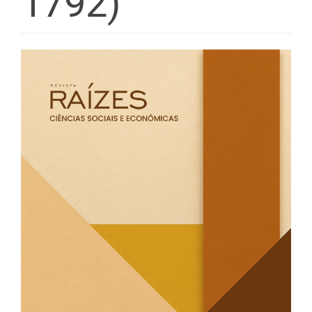
1792)
Barra
lateral
de
artigos