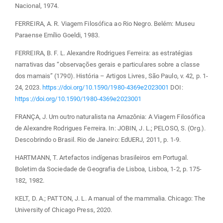
Nacional, 1974.
FERREIRA, A. R. Viagem Filosófica ao Rio Negro. Belém: Museu
Paraense Emílio Goeldi, 1983.
FERREIRA, B. F. L. Alexandre Rodrigues Ferreira: as estratégias
narrativas das “observações gerais e particulares sobre a classe
dos mamais” (1790). História – Artigos Livres, São Paulo, v. 42, p. 1-
24, 2023.
https://doi.org/10.1590/1980-4369e2023001
DOI:
https://doi.org/10.1590/1980-4369e2023001
FRANÇA, J. Um outro naturalista na Amazônia: A Viagem Filosófica
de Alexandre Rodrigues Ferreira. In: JOBIN, J. L.; PELOSO, S. (Org.).
Descobrindo o Brasil. Rio de Janeiro: EdUERJ, 2011, p. 1-9.
HARTMANN, T. Artefactos indígenas brasileiros em Portugal.
Boletim da Sociedade de Geografia de Lisboa, Lisboa, 1-2, p. 175-
182, 1982.
KELT, D. A.; PATTON, J. L. A manual of the mammalia. Chicago: The
University of Chicago Press, 2020.