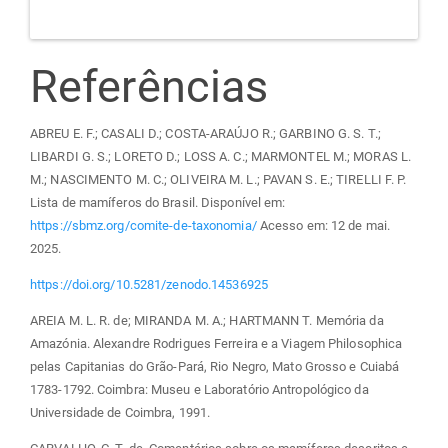
Referências
ABREU E. F.; CASALI D.; COSTA-ARAÚJO R.; GARBINO G. S. T.;
LIBARDI G. S.; LORETO D.; LOSS A. C.; MARMONTEL M.; MORAS L.
M.; NASCIMENTO M. C.; OLIVEIRA M. L.; PAVAN S. E.; TIRELLI F. P.
Lista de mamíferos do Brasil. Disponível em:
https://sbmz.org/comite-de-taxonomia/
Acesso em: 12 de mai.
2025.
https://doi.org/10.5281/zenodo.14536925
AREIA M. L. R. de; MIRANDA M. A.; HARTMANN T. Memória da
Amazónia. Alexandre Rodrigues Ferreira e a Viagem Philosophica
pelas Capitanias do Grão-Pará, Rio Negro, Mato Grosso e Cuiabá
1783-1792. Coimbra: Museu e Laboratório Antropológico da
Universidade de Coimbra, 1991.