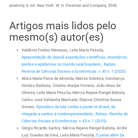
anatomy. 6. ed. New York: W. H. Freeman and Company, 2006.
Artigos mais lidos pelo
mesmo(s) autor(es)
Valdênio Freitas Meneses, Leila Maria Pessôa,
Apresentação do dossiê expedições científicas, inventários,
pestes e epidemias no mundo rural brasileiro
,
Raízes:
Revista de Ciências Sociais e Econômicas: v. 45 n. 1 (2025)
Alzira Maria Paiva de Almeida, Marise Sobreira, Constança
Simões Barbosa, Cristina Araripe Ferreira, João Alves de
Oliveira, Leila Maria Pessôa, Mércia Rejane Rangel Batista,
Carlos José Saldanha Machado, Elainne Christine Sousa
Gomes,
Episódios da luta contra a peste no Brasil, da
chegada a santos à contemporaneidade
,
Raízes: Revista de
Ciências Sociais e Econômicas: v. 45 n. 1 (2025)
Sérgio Ricardo Santos, Mércia Rejane Rangel Batista, André
Luiz Guedes da Silva, Leila Maria Pessôa,
O peixe além da