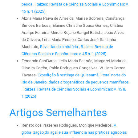
pesca
,
Raízes: Revista de Ciências Sociais e Econômicas: v.
45 n. 1 (2025)
Alzira Maria Paiva de Almeida, Marise Sobreira, Constança
Simões Barbosa, Elainne Christine Sousa Gomes, Cristina
Araripe Ferreira, Mércia Rejane Rangel Batista, João Alves
de Oliveira, Leila Maria Pessôa, Carlos José Saldanha
Machado,
Revisitando a história
,
Raízes: Revista de
Ciências Sociais e Econômicas: v. 45 n. 1 (2025)
Fernando Sant'Anna, Leila Maria Pessôa, Margaret Maria de
Oliveira Corrêa, Pablo Rodrigues Gonçalves, William Correa
Tavares,
Expedição à restinga de Quissamã, litoral norte do
Rio de Janeiro, dados citogenéticos de pequenos mamíferos
,
Raízes: Revista de Ciências Sociais e Econômicas: v. 45 n.
1 (2025)
Artigos Semelhantes
Renato dos Prazeres Rodrigues, Monique Medeiros,
A
globalização do açaí e sua influência nas práticas agrícolas