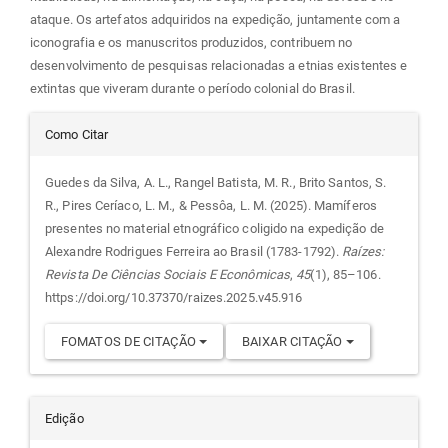
ataque. Os artefatos adquiridos na expedição, juntamente com a
iconografia e os manuscritos produzidos, contribuem no
desenvolvimento de pesquisas relacionadas a etnias existentes e
extintas que viveram durante o período colonial do Brasil.
Detalhes
Como Citar
do
Guedes da Silva, A. L., Rangel Batista, M. R., Brito Santos, S.
R., Pires Ceríaco, L. M., & Pessôa, L. M. (2025). Mamíferos
artigo
presentes no material etnográfico coligido na expedição de
Alexandre Rodrigues Ferreira ao Brasil (1783-1792).
Raízes:
Revista De Ciências Sociais E Econômicas
,
45
(1), 85–106.
https://doi.org/10.37370/raizes.2025.v45.916
FOMATOS DE CITAÇÃO
BAIXAR CITAÇÃO
Edição