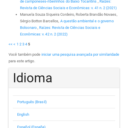
de camponeses-ribeirinhos do Baixo Tocantins
,
Raízes:
Revista de Ciências Sociais e Econômicas: v. 41 n. 2 (2021)
Manuela Souza Siqueira Cordeiro, Roberta Brandão Novaes,
Sérgio Botton Barcellos,
A questão ambiental e o governo
Bolsonaro
,
Raízes: Revista de Ciências Sociais e
Econômicas: v. 42 n. 2 (2022)
<<
<
1
2
3
4
5
Você também pode
iniciar uma pesquisa avançada por similaridade
para este artigo.
Idioma
Português (Brasil)
English
Español (España)