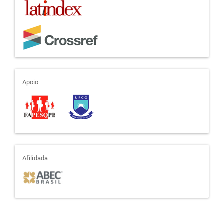
apoio
Apoio
afiliada
Afilidada