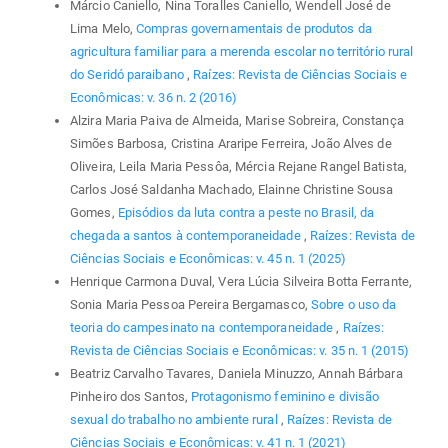
Márcio Caniello, Nina Toralles Caniello, Wendell José de
Lima Melo,
Compras governamentais de produtos da
agricultura familiar para a merenda escolar no território rural
do Seridó paraibano
,
Raízes: Revista de Ciências Sociais e
Econômicas: v. 36 n. 2 (2016)
Alzira Maria Paiva de Almeida, Marise Sobreira, Constança
Simões Barbosa, Cristina Araripe Ferreira, João Alves de
Oliveira, Leila Maria Pessôa, Mércia Rejane Rangel Batista,
Carlos José Saldanha Machado, Elainne Christine Sousa
Gomes,
Episódios da luta contra a peste no Brasil, da
chegada a santos à contemporaneidade
,
Raízes: Revista de
Ciências Sociais e Econômicas: v. 45 n. 1 (2025)
Henrique Carmona Duval, Vera Lúcia Silveira Botta Ferrante,
Sonia Maria Pessoa Pereira Bergamasco,
Sobre o uso da
teoria do campesinato na contemporaneidade
,
Raízes:
Revista de Ciências Sociais e Econômicas: v. 35 n. 1 (2015)
Beatriz Carvalho Tavares, Daniela Minuzzo, Annah Bárbara
Pinheiro dos Santos,
Protagonismo feminino e divisão
sexual do trabalho no ambiente rural
,
Raízes: Revista de
Ciências Sociais e Econômicas: v. 41 n. 1 (2021)