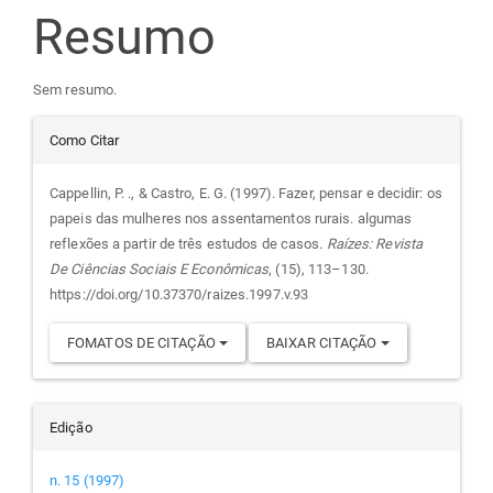
do
Resumo
artigo
Sem resumo.
principal
Detalhes
Como Citar
do
Cappellin, P. ., & Castro, E. G. (1997). Fazer, pensar e decidir: os
papeis das mulheres nos assentamentos rurais. algumas
artigo
reflexões a partir de três estudos de casos.
Raízes: Revista
De Ciências Sociais E Econômicas
, (15), 113–130.
https://doi.org/10.37370/raizes.1997.v.93
FOMATOS DE CITAÇÃO
BAIXAR CITAÇÃO
Edição
n. 15 (1997)