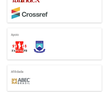
apoio
Apoio
afiliada
Afilidada