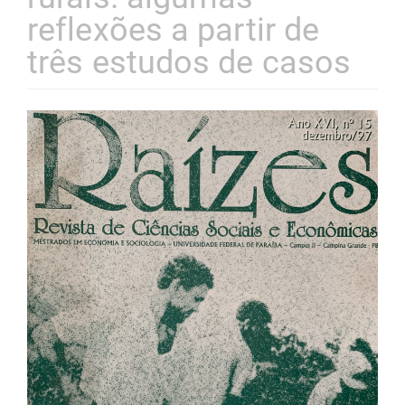
reflexões a partir de
três estudos de casos
Barra
lateral
de
artigos