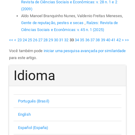
Revista de Ciências Sociais e Econômicas: v. 28 n. 1 e 2
(2009)
Aldo Manoel Branquinho Nunes, Valdenio Freitas Meneses,
Gente de reputação, pestes e secas
,
Raízes: Revista de
Ciências Sociais e Econômicas: v. 45 n. 1 (2025)
<<
<
23
24
25
26
27
28
29
30
31
32
33
34
35
36
37
38
39
40
41
42
>
>>
Você também pode
iniciar uma pesquisa avançada por similaridade
para este artigo.
Idioma
Português (Brasil)
English
Español (España)