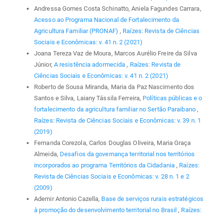
Andressa Gomes Costa Schinatto, Aniela Fagundes Carrara,
Acesso ao Programa Nacional de Fortalecimento da
Agricultura Familiar (PRONAF)
,
Raízes: Revista de Ciências
Sociais e Econômicas: v. 41 n. 2 (2021)
Joana Tereza Vaz de Moura, Marcos Aurélio Freire da Silva
Júnior,
A resistência adormecida
,
Raízes: Revista de
Ciências Sociais e Econômicas: v. 41 n. 2 (2021)
Roberto de Sousa Miranda, Maria da Paz Nascimento dos
Santos e Silva, Laiany Tássila Ferreira,
Políticas públicas e o
fortalecimento da agricultura familiar no Sertão Paraibano
,
Raízes: Revista de Ciências Sociais e Econômicas: v. 39 n. 1
(2019)
Fernanda Corezola, Carlos Douglas Oliveira, Maria Graça
Almeida,
Desafios da governança territorial nos territórios
incorporados ao programa Territórios da Cidadania
,
Raízes:
Revista de Ciências Sociais e Econômicas: v. 28 n. 1 e 2
(2009)
Ademir Antonio Cazella,
Base de serviços rurais estratégicos
à promoção do desenvolvimento territorial no Brasil
,
Raízes: