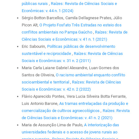
públicas rurais
,
Raízes: Revista de Ciências Sociais e
Econômicas: v. 44 n. 1 (2024)
Sérgio Botton Barcellos, Camila Dellagnese Prates, Júlio
Picon Alt,
O Projeto Fosfato Três Estradas no esteio dos
conflitos ambientais no Pampa Gaúcho
,
Raízes: Revista de
Ciências Sociais e Econômicas: v. 41 n. 1 (2021)
Eric Sabourin,
Políticas públicas de desenvolvimento
sustentável e reciprocidade
,
Raízes: Revista de Ciências
Sociais e Econômicas: v. 31 n. 2 (2011)
Maria Carla Laiane Gabriel Alexandre, Luan Gomes dos
Santos de Oliveira,
O racismo ambiental enquanto conflito
socioambiental e territorial
,
Raízes: Revista de Ciências
Sociais e Econômicas: v. 42 n. 2 (2022)
Flávio Aparecido Pontes, Vera Lucia Silveira Botta Ferrante,
Luis Antonio Barone,
As tramas entrelaçadas da produção e
comercialização de cultivos agroecológicos
,
Raízes: Revista
de Ciências Sociais e Econômicas: v. 41 n. 2 (2021)
Maria de Assunção Lima de Paulo,
A interiorização das
universidades federais e o acesso de jovens rurais ao