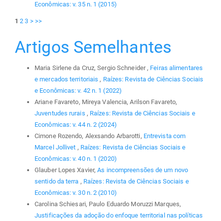
Econômicas: v. 35 n. 1 (2015)
1
2
3
>
>>
Artigos Semelhantes
Maria Sirlene da Cruz, Sergio Schneider ,
Feiras alimentares
e mercados territoriais
,
Raízes: Revista de Ciências Sociais
e Econômicas: v. 42 n. 1 (2022)
Ariane Favareto, Mireya Valencia, Arilson Favareto,
Juventudes rurais
,
Raízes: Revista de Ciências Sociais e
Econômicas: v. 44 n. 2 (2024)
Cimone Rozendo, Alexsando Arbarotti,
Entrevista com
Marcel Jollivet
,
Raízes: Revista de Ciências Sociais e
Econômicas: v. 40 n. 1 (2020)
Glauber Lopes Xavier,
As incompreensões de um novo
sentido da terra
,
Raízes: Revista de Ciências Sociais e
Econômicas: v. 30 n. 2 (2010)
Carolina Schiesari, Paulo Eduardo Moruzzi Marques,
Justificações da adoção do enfoque territorial nas políticas