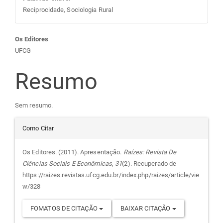
Reciprocidade, Sociologia Rural
Conteúdo
Os Editores
UFCG
do
Resumo
artigo
Sem resumo.
principal
Detalhes
Como Citar
do
Os Editores. (2011). Apresentação.
Raízes: Revista De
Ciências Sociais E Econômicas
,
31
(2). Recuperado de
artigo
https://raizes.revistas.ufcg.edu.br/index.php/raizes/article/vie
w/328
FOMATOS DE CITAÇÃO
BAIXAR CITAÇÃO