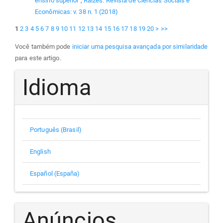
ensino superior
,
Raízes: Revista de Ciências Sociais e
Econômicas: v. 38 n. 1 (2018)
1
2
3
4
5
6
7
8
9
10
11
12
13
14
15
16
17
18
19
20
>
>>
Você também pode
iniciar uma pesquisa avançada por similaridade
para este artigo.
Idioma
Português (Brasil)
English
Español (España)
Anúncios