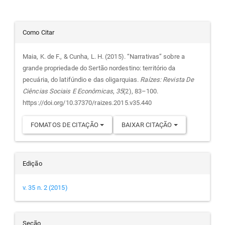
Detalhes
Como Citar
do
Maia, K. de F., & Cunha, L. H. (2015). “Narrativas” sobre a
grande propriedade do Sertão nordestino: território da
artigo
pecuária, do latifúndio e das oligarquias.
Raízes: Revista De
Ciências Sociais E Econômicas
,
35
(2), 83–100.
https://doi.org/10.37370/raizes.2015.v35.440
FOMATOS DE CITAÇÃO
BAIXAR CITAÇÃO
Edição
v. 35 n. 2 (2015)
Seção