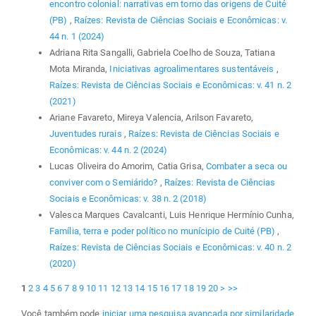
encontro colonial: narrativas em torno das origens de Cuité
(PB)
,
Raízes: Revista de Ciências Sociais e Econômicas: v.
44 n. 1 (2024)
Adriana Rita Sangalli, Gabriela Coelho de Souza, Tatiana
Mota Miranda,
Iniciativas agroalimentares sustentáveis
,
Raízes: Revista de Ciências Sociais e Econômicas: v. 41 n. 2
(2021)
Ariane Favareto, Mireya Valencia, Arilson Favareto,
Juventudes rurais
,
Raízes: Revista de Ciências Sociais e
Econômicas: v. 44 n. 2 (2024)
Lucas Oliveira do Amorim, Catia Grisa,
Combater a seca ou
conviver com o Semiárido?
,
Raízes: Revista de Ciências
Sociais e Econômicas: v. 38 n. 2 (2018)
Valesca Marques Cavalcanti, Luis Henrique Hermínio Cunha,
Família, terra e poder político no munícipio de Cuité (PB)
,
Raízes: Revista de Ciências Sociais e Econômicas: v. 40 n. 2
(2020)
1
2
3
4
5
6
7
8
9
10
11
12
13
14
15
16
17
18
19
20
>
>>
Você também pode
iniciar uma pesquisa avançada por similaridade