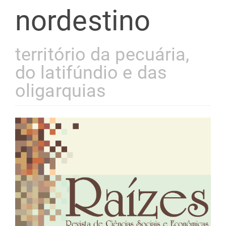
nordestino
território da pecuária,
do latifúndio e das
oligarquias
Barra
lateral
de
artigos