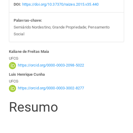
DOI:
https://doi.org/10.37370/raizes.2015.v35.440
Palavras-chave:
Semiárido Nordestino; Grande Propriedade; Pensamento
Social
Conteúdo
Kaliane de Freitas Maia
UFCG
do
https://orcid.org/0000-0003-2098-5022
Luis Henrique Cunha
artigo
UFCG
https://orcid.org/0000-0003-3002-8277
principal
Resumo