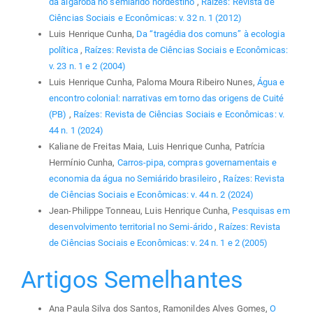
da algaroba no semiárido nordestino
,
Raízes: Revista de
Ciências Sociais e Econômicas: v. 32 n. 1 (2012)
Luis Henrique Cunha,
Da “tragédia dos comuns” à ecologia
política
,
Raízes: Revista de Ciências Sociais e Econômicas:
v. 23 n. 1 e 2 (2004)
Luis Henrique Cunha, Paloma Moura Ribeiro Nunes,
Água e
encontro colonial: narrativas em torno das origens de Cuité
(PB)
,
Raízes: Revista de Ciências Sociais e Econômicas: v.
44 n. 1 (2024)
Kaliane de Freitas Maia, Luis Henrique Cunha, Patrícia
Hermínio Cunha,
Carros-pipa, compras governamentais e
economia da água no Semiárido brasileiro
,
Raízes: Revista
de Ciências Sociais e Econômicas: v. 44 n. 2 (2024)
Jean-Philippe Tonneau, Luis Henrique Cunha,
Pesquisas em
desenvolvimento territorial no Semi-árido
,
Raízes: Revista
de Ciências Sociais e Econômicas: v. 24 n. 1 e 2 (2005)
Artigos Semelhantes
Ana Paula Silva dos Santos, Ramonildes Alves Gomes,
O