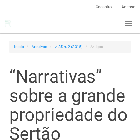
Navegação
Cadastro
Acesso
Principal
Conteúdo
Toggl
principal
naviga
Barra
Lateral
Início
Arquivos
v. 35 n. 2 (2015)
Artigos
“Narrativas”
sobre a grande
propriedade do
Sertão