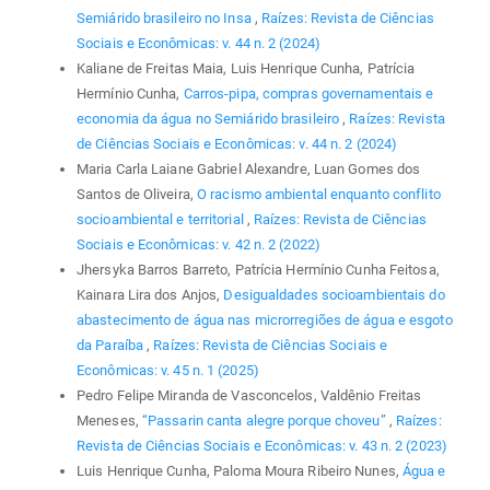
Semiárido brasileiro no Insa
,
Raízes: Revista de Ciências
Sociais e Econômicas: v. 44 n. 2 (2024)
Kaliane de Freitas Maia, Luis Henrique Cunha, Patrícia
Hermínio Cunha,
Carros-pipa, compras governamentais e
economia da água no Semiárido brasileiro
,
Raízes: Revista
de Ciências Sociais e Econômicas: v. 44 n. 2 (2024)
Maria Carla Laiane Gabriel Alexandre, Luan Gomes dos
Santos de Oliveira,
O racismo ambiental enquanto conflito
socioambiental e territorial
,
Raízes: Revista de Ciências
Sociais e Econômicas: v. 42 n. 2 (2022)
Jhersyka Barros Barreto, Patrícia Hermínio Cunha Feitosa,
Kainara Lira dos Anjos,
Desigualdades socioambientais do
abastecimento de água nas microrregiões de água e esgoto
da Paraíba
,
Raízes: Revista de Ciências Sociais e
Econômicas: v. 45 n. 1 (2025)
Pedro Felipe Miranda de Vasconcelos, Valdênio Freitas
Meneses,
“Passarin canta alegre porque choveu”
,
Raízes:
Revista de Ciências Sociais e Econômicas: v. 43 n. 2 (2023)
Luis Henrique Cunha, Paloma Moura Ribeiro Nunes,
Água e