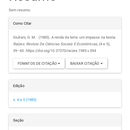
artigo
Sem resumo.
principal
Detalhes
Como Citar
do
Giuliani, G. M. . (1985). A renda da terra: um impasse na teoria.
Raízes: Revista De Ciências Sociais E Econômicas
, (4 e 5),
artigo
39–60. https://doi.org/10.37370/raizes.1985.v.594
FOMATOS DE CITAÇÃO
BAIXAR CITAÇÃO
Edição
n. 4 e 5 (1985)
Seção