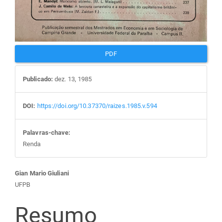
PDF
Publicado:
dez. 13, 1985
DOI:
https://doi.org/10.37370/raizes.1985.v.594
Palavras-chave:
Renda
Conteúdo
Gian Mario Giuliani
UFPB
do
Resumo