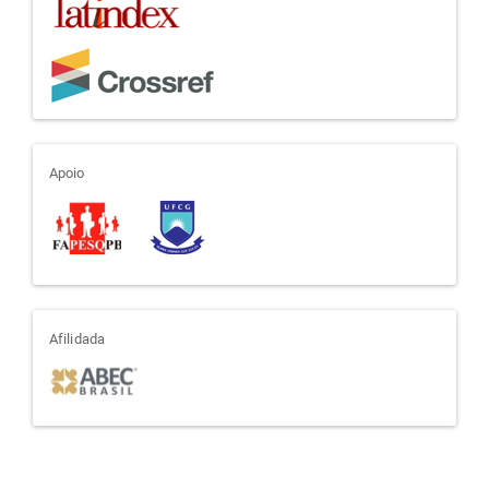
apoio
Apoio
afiliada
Afilidada