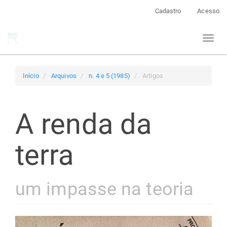
Navegação
Cadastro
Acesso
Principal
Conteúdo
Toggl
principal
naviga
Barra
Lateral
Início
Arquivos
n. 4 e 5 (1985)
Artigos
A renda da
terra
um impasse na teoria