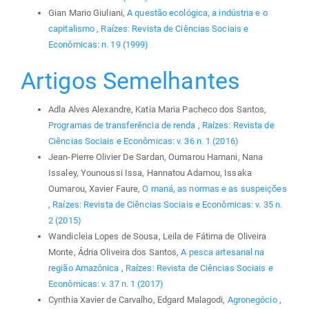
Gian Mario Giuliani,
A questão ecológica, a indústria e o
capitalismo
,
Raízes: Revista de Ciências Sociais e
Econômicas: n. 19 (1999)
Artigos Semelhantes
Adla Alves Alexandre, Katia Maria Pacheco dos Santos,
Programas de transferência de renda
,
Raízes: Revista de
Ciências Sociais e Econômicas: v. 36 n. 1 (2016)
Jean-Pierre Olivier De Sardan, Oumarou Hamani, Nana
Issaley, Younoussi Issa, Hannatou Adamou, Issaka
Oumarou, Xavier Faure,
O maná, as normas e as suspeições
,
Raízes: Revista de Ciências Sociais e Econômicas: v. 35 n.
2 (2015)
Wandicleia Lopes de Sousa, Leila de Fátima de Oliveira
Monte, Ádria Oliveira dos Santos,
A pesca artesanal na
região Amazônica
,
Raízes: Revista de Ciências Sociais e
Econômicas: v. 37 n. 1 (2017)
Cynthia Xavier de Carvalho, Edgard Malagodi,
Agronegócio
,