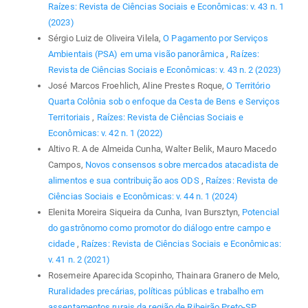
Raízes: Revista de Ciências Sociais e Econômicas: v. 43 n. 1
(2023)
Sérgio Luiz de Oliveira Vilela,
O Pagamento por Serviços
Ambientais (PSA) em uma visão panorâmica
,
Raízes:
Revista de Ciências Sociais e Econômicas: v. 43 n. 2 (2023)
José Marcos Froehlich, Aline Prestes Roque,
O Território
Quarta Colônia sob o enfoque da Cesta de Bens e Serviços
Territoriais
,
Raízes: Revista de Ciências Sociais e
Econômicas: v. 42 n. 1 (2022)
Altivo R. A de Almeida Cunha, Walter Belik, Mauro Macedo
Campos,
Novos consensos sobre mercados atacadista de
alimentos e sua contribuição aos ODS
,
Raízes: Revista de
Ciências Sociais e Econômicas: v. 44 n. 1 (2024)
Elenita Moreira Siqueira da Cunha, Ivan Bursztyn,
Potencial
do gastrônomo como promotor do diálogo entre campo e
cidade
,
Raízes: Revista de Ciências Sociais e Econômicas:
v. 41 n. 2 (2021)
Rosemeire Aparecida Scopinho, Thainara Granero de Melo,
Ruralidades precárias, políticas públicas e trabalho em
assentamentos rurais da região de Ribeirão Preto-SP
,