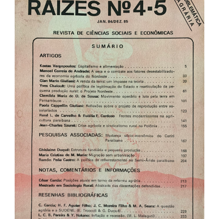
Barra
lateral
de
artigos