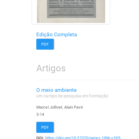
Edição Completa
PDF
Artigos
O meio ambiente
um campo de pesquisa em formação
Marcel Jollivet, Alain Pavé
3-14
PDF
DOI:
https://doi.org/10.37370/raizes.1996.v.505