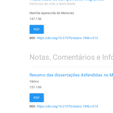
histórias de vida e identidade
Marilda Aparecida de Menezes
147-156
PDF
DOI:
https://doi.org/10.37370/raizes.1996.v.513
Notas, Comentários e In
Resumo das dissertações defendidas no 
Vários
157-189
PDF
DOI:
https://doi.org/10.37370/raizes.1996.v.514