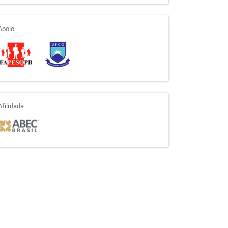
apoio
Apoio
afiliada
Afilidada