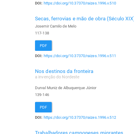
DOI:
https://doi.org/10.37370/raizes.1996.v.510
Secas, ferrovias e mão de obra (Século XIX
Josemir Camilo de Melo
117-138
PDF
DOI:
https://doi.org/10.37370/raizes.1996.v.511
Nos destinos da fronteira
a invenção do Nordeste
Durval Muniz de Albuquerque Júnior
139-146
PDF
DOI:
https://doi.org/10.37370/raizes.1996.v.512
Trabalhadores camponeses migrantes