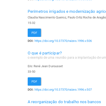
Perímetros irrigados e modernização agríc
Claudia Nascimento Queiroz, Paulo Ortiz Rocha de Aragão
15-32
PDF
DOI:
https://doi.org/10.37370/raizes.1996.v.506
O que é participar?
o exemplo de uma reunião para a implantação de um 
Eric René Jean Durousset
33-50
PDF
DOI:
https://doi.org/10.37370/raizes.1996.v.507
A reorganização do trabalho nos bancos