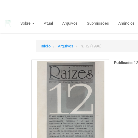
Navegação
Principal
Conteúdo
Sobre
Atual
Arquivos
Submissões
Anúncios
principal
Barra
Lateral
Início
Arquivos
n. 12 (1996)
Publicado:
13