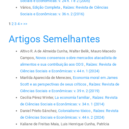
Sociais e Econômicas: v. 24 n. 1 e 2 (2005)
Vários,
Edição Completa
,
Raízes: Revista de Ciências
Sociais e Econômicas: v. 36 n. 2 (2016)
1
2
3
4
>
>>
Artigos Semelhantes
Altivo R. A de Almeida Cunha, Walter Belik, Mauro Macedo
Campos,
Novos consensos sobre mercados atacadista de
alimentos e sua contribuição aos ODS
,
Raízes: Revista de
Ciências Sociais e Econômicas: v. 44 n. 1 (2024)
Marilda Aparecida de Menezes,
Economia moral em James
Scott e as perspectivas de seus críticos
,
Raízes: Revista de
Ciências Sociais e Econômicas: v. 39 n. 2 (2019)
Cecilia Pérez Winter,
La economía familiar
,
Raízes: Revista
de Ciências Sociais e Econômicas: v. 34 n. 1 (2014)
Daniel Prieto Sánchez,
Colonialismo tóxico
,
Raízes: Revista
de Ciências Sociais e Econômicas: v. 44 n. 2 (2024)
Kaliane de Freitas Maia, Luis Henrique Cunha, Patrícia