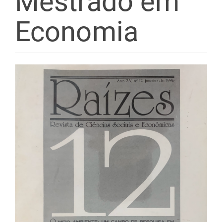
Mestrado em
Economia
Barra
lateral
de
artigos