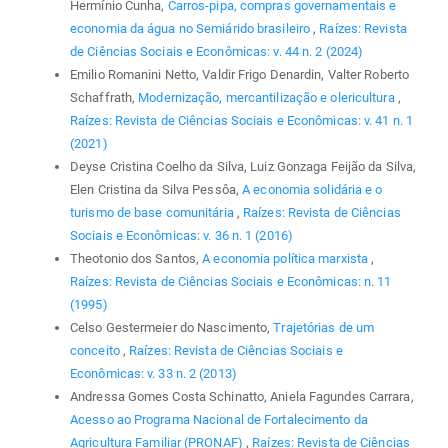
Hermínio Cunha,
Carros-pipa, compras governamentais e
economia da água no Semiárido brasileiro
,
Raízes: Revista
de Ciências Sociais e Econômicas: v. 44 n. 2 (2024)
Emilio Romanini Netto, Valdir Frigo Denardin, Valter Roberto
Schaffrath,
Modernização, mercantilização e olericultura
,
Raízes: Revista de Ciências Sociais e Econômicas: v. 41 n. 1
(2021)
Deyse Cristina Coelho da Silva, Luiz Gonzaga Feijão da Silva,
Elen Cristina da Silva Pessôa,
A economia solidária e o
turismo de base comunitária
,
Raízes: Revista de Ciências
Sociais e Econômicas: v. 36 n. 1 (2016)
Theotonio dos Santos,
A economia política marxista
,
Raízes: Revista de Ciências Sociais e Econômicas: n. 11
(1995)
Celso Gestermeier do Nascimento,
Trajetórias de um
conceito
,
Raízes: Revista de Ciências Sociais e
Econômicas: v. 33 n. 2 (2013)
Andressa Gomes Costa Schinatto, Aniela Fagundes Carrara,
Acesso ao Programa Nacional de Fortalecimento da
Agricultura Familiar (PRONAF)
,
Raízes: Revista de Ciências