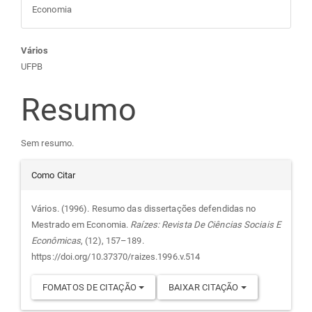
Economia
Conteúdo
Vários
UFPB
do
Resumo
artigo
Sem resumo.
principal
Detalhes
Como Citar
do
Vários. (1996). Resumo das dissertações defendidas no
Mestrado em Economia.
Raízes: Revista De Ciências Sociais E
artigo
Econômicas
, (12), 157–189.
https://doi.org/10.37370/raizes.1996.v.514
FOMATOS DE CITAÇÃO
BAIXAR CITAÇÃO