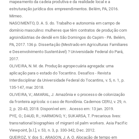
mapeamento da cadeia produtiva e da realidade local e a
estruturação jurídica dos empreendimentos. Belém, PA, 2016.
Mimeo.
NASCIMENTO, D. A. S. do. Trabalho e autonomia em campo de
domínio masculino: mulheres que têm contratos de produção com
agroindústrias de dendê em São Domingos do Capim - PA. Belém,
PA, 2017. 136 p. Dissertação (Mestrado em Agriculturas Familiares
e Desenvolvimento Sustentável) ? Universidade Federal do Pará,
2017.
OLIVEIRA, N. M. de. Produção agropecuária agregada: uma
aplicação para o estado do Tocantins. Desafios - Revista
Interdisciplinar da Universidade Federal do Tocantins, v. 5, n. 1, p.
135-147, mar. 2018.
OLIVEIRA, V.; AMARAL, J. Amazônia e o processo de colonização
da fronteira agrícola: o caso de Rondônia. Cadernos CERU, v. 29, n.
2, p. 20-43, 2018. Disponível em:
. Acesso em: 13 jan. 2019.
PYE, O.; DAUD, R.; HARMONO, Y.; SUKARSA, T. Precarious lives:
transnational biographies of migrant oil palm workers. Asia Pacific
Viewpoint, [s.l.], v. 53, n. 3, p. 330-342, Dec. 2012.
QUEIROZ, V. dos S.; ARAGON, J. A. O. Alocação de tempo em