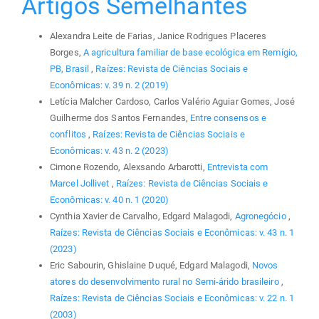
Artigos Semelhantes
Alexandra Leite de Farias, Janice Rodrigues Placeres
Borges,
A agricultura familiar de base ecológica em Remígio,
PB, Brasil
,
Raízes: Revista de Ciências Sociais e
Econômicas: v. 39 n. 2 (2019)
Letícia Malcher Cardoso, Carlos Valério Aguiar Gomes, José
Guilherme dos Santos Fernandes,
Entre consensos e
conflitos
,
Raízes: Revista de Ciências Sociais e
Econômicas: v. 43 n. 2 (2023)
Cimone Rozendo, Alexsando Arbarotti,
Entrevista com
Marcel Jollivet
,
Raízes: Revista de Ciências Sociais e
Econômicas: v. 40 n. 1 (2020)
Cynthia Xavier de Carvalho, Edgard Malagodi,
Agronegócio
,
Raízes: Revista de Ciências Sociais e Econômicas: v. 43 n. 1
(2023)
Eric Sabourin, Ghislaine Duqué, Edgard Malagodi,
Novos
atores do desenvolvimento rural no Semi-árido brasileiro
,
Raízes: Revista de Ciências Sociais e Econômicas: v. 22 n. 1
(2003)