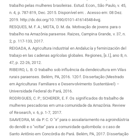
trabalho pelas mulheres brasileiras. Estud. Econ., São Paulo, v. 45,
n. 4, p. 787-819, Dec. 2015. Disponível em:
. Acesso em: 08 Dez.
2019. http://dx.doi.org/10.1590/0101-416145484vqj.
RESQUES, M. F. A.; MOTA, D. M. da. Motivação de jovens para o
trabalho na Amazônia paraense. Raizes, Campina Grande, v. 37, n.
2, p. 117-133, 2017.
REIGADA, A. Agricultura industrial en Andalucía y feminización del
trabajo en las cadenas agrícolas globales. Regiones, [s.l.], ano 8, n.
47, p. 22-26, 2012.
RIBEIRO, L. B. O trabalho sob influência da dendeicultura em Vilas
rurais paraenses. Belém, PA, 2016. 120 f. Dissertação (Mestrado
em Agriculturas Familiares e Desenvolvimento Sustentável) –
Universidade Federal do Pará, 2016.
RODRIGUES, C. P.; SCHERER, E. F. Os significados do trabalho de
mulheres pescadoras em uma comunidade da Amazônia. Review
of Research, v. 6, p. 1-7, 2017.
SAAVEDRA, M. da P. C. O "ir" para o assalariamento na agroindústria
do dendê e o "voltar" para a comunidade quilombola: o caso de
Santo Antônio em Concórdia do Pará. Belém, PA, 2017. Dissertação