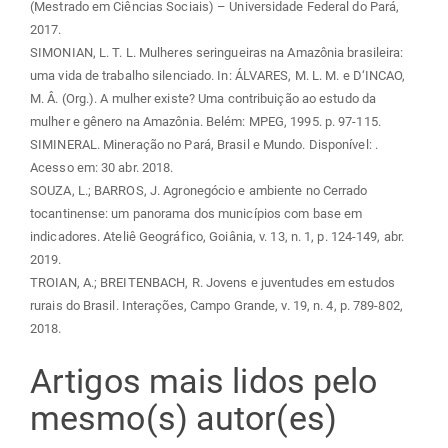
(Mestrado em Ciências Sociais) – Universidade Federal do Pará,
2017.
SIMONIAN, L. T. L. Mulheres seringueiras na Amazônia brasileira:
uma vida de trabalho silenciado. In: ÁLVARES, M. L. M. e D‘INCAO,
M. Â. (Org.). A mulher existe? Uma contribuição ao estudo da
mulher e gênero na Amazônia. Belém: MPEG, 1995. p. 97-115.
SIMINERAL. Mineração no Pará, Brasil e Mundo. Disponível:
.
Acesso em: 30 abr. 2018.
SOUZA, L.; BARROS, J. Agronegócio e ambiente no Cerrado
tocantinense: um panorama dos municípios com base em
indicadores. Ateliê Geográfico, Goiânia, v. 13, n. 1, p. 124-149, abr.
2019.
TROIAN, A.; BREITENBACH, R. Jovens e juventudes em estudos
rurais do Brasil. Interações, Campo Grande, v. 19, n. 4, p. 789-802,
2018.
Artigos mais lidos pelo
mesmo(s) autor(es)