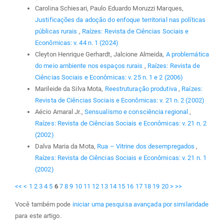
Carolina Schiesari, Paulo Eduardo Moruzzi Marques,
Justificações da adoção do enfoque territorial nas políticas
públicas rurais
,
Raízes: Revista de Ciências Sociais e
Econômicas: v. 44 n. 1 (2024)
Cleyton Henrique Gerhardt, Jalcione Almeida,
A problemática
do meio ambiente nos espaços rurais
,
Raízes: Revista de
Ciências Sociais e Econômicas: v. 25 n. 1 e 2 (2006)
Marileide da Silva Mota,
Reestruturação produtiva
,
Raízes:
Revista de Ciências Sociais e Econômicas: v. 21 n. 2 (2002)
Aécio Amaral Jr.,
Sensualismo e consciência regional
,
Raízes: Revista de Ciências Sociais e Econômicas: v. 21 n. 2
(2002)
Dalva Maria da Mota,
Rua – Vitrine dos desempregados
,
Raízes: Revista de Ciências Sociais e Econômicas: v. 21 n. 1
(2002)
<<
<
1
2
3
4
5
6
7
8
9
10
11
12
13
14
15
16
17
18
19
20
>
>>
Você também pode
iniciar uma pesquisa avançada por similaridade
para este artigo.