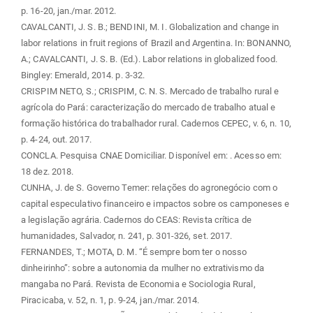
p. 16-20, jan./mar. 2012.
CAVALCANTI, J. S. B.; BENDINI, M. I. Globalization and change in
labor relations in fruit regions of Brazil and Argentina. In: BONANNO,
A.; CAVALCANTI, J. S. B. (Ed.). Labor relations in globalized food.
Bingley: Emerald, 2014. p. 3-32.
CRISPIM NETO, S.; CRISPIM, C. N. S. Mercado de trabalho rural e
agrícola do Pará: caracterização do mercado de trabalho atual e
formação histórica do trabalhador rural. Cadernos CEPEC, v. 6, n. 10,
p. 4-24, out. 2017.
CONCLA. Pesquisa CNAE Domiciliar. Disponível em:
. Acesso em:
18 dez. 2018.
CUNHA, J. de S. Governo Temer: relações do agronegócio com o
capital especulativo financeiro e impactos sobre os camponeses e
a legislação agrária. Cadernos do CEAS: Revista crítica de
humanidades, Salvador, n. 241, p. 301-326, set. 2017.
FERNANDES, T.; MOTA, D. M. “É sempre bom ter o nosso
dinheirinho”: sobre a autonomia da mulher no extrativismo da
mangaba no Pará. Revista de Economia e Sociologia Rural,
Piracicaba, v. 52, n. 1, p. 9-24, jan./mar. 2014.