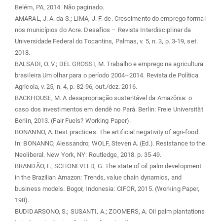
Belém, PA, 2014. Não paginado.
AMARAL, J. A. da S.; LIMA, J. F. de. Crescimento do emprego formal
nos municípios do Acre. Desafios – Revista Interdisciplinar da
Universidade Federal do Tocantins, Palmas, v. 5, n. 3, p. 3-19, set.
2018.
BALSADI, O. V.; DEL GROSSI, M. Trabalho e emprego na agricultura
brasileira Um olhar para o período 2004–2014. Revista de Política
Agrícola, v. 25, n. 4, p. 82-96, out./dez. 2016.
BACKHOUSE, M. A desapropriação sustentável da Amazônia: o
caso dos investimentos em dendê no Pará. Berlin: Freie Universität
Berlin, 2013. (Fair Fuels? Working Paper).
BONANNO, A. Best practices: The artificial negativity of agri-food.
In: BONANNO, Alessandro; WOLF, Steven A. (Ed.). Resistance to the
Neoliberal. New York, NY: Routledge, 2018. p. 35-49.
BRANDÃO, F.; SCHONEVELD, G. The state of oil palm development
in the Brazilian Amazon: Trends, value chain dynamics, and
business models. Bogor, Indonesia: CIFOR, 2015. (Working Paper,
198).
BUDIDARSONO, S.; SUSANTI, A.; ZOOMERS, A. Oil palm plantations