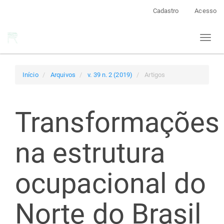
Navegação
Cadastro
Acesso
Principal
Conteúdo
Toggl
principal
naviga
Barra
Lateral
Início
Arquivos
v. 39 n. 2 (2019)
Artigos
Transformações
na estrutura
ocupacional do
Norte do Brasil