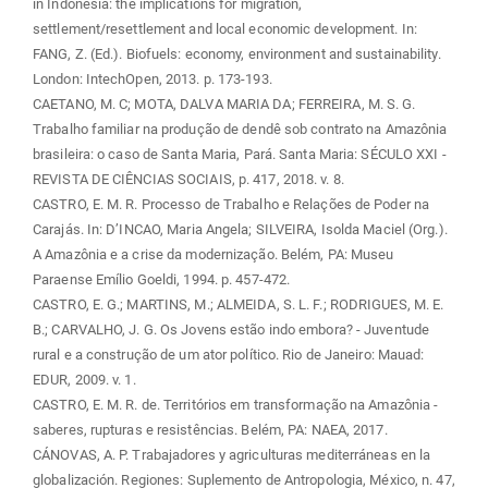
in Indonesia: the implications for migration,
settlement/resettlement and local economic development. In:
FANG, Z. (Ed.). Biofuels: economy, environment and sustainability.
London: IntechOpen, 2013. p. 173-193.
CAETANO, M. C; MOTA, DALVA MARIA DA; FERREIRA, M. S. G.
Trabalho familiar na produção de dendê sob contrato na Amazônia
brasileira: o caso de Santa Maria, Pará. Santa Maria: SÉCULO XXI -
REVISTA DE CIÊNCIAS SOCIAIS, p. 417, 2018. v. 8.
CASTRO, E. M. R. Processo de Trabalho e Relações de Poder na
Carajás. In: D’INCAO, Maria Angela; SILVEIRA, Isolda Maciel (Org.).
A Amazônia e a crise da modernização. Belém, PA: Museu
Paraense Emílio Goeldi, 1994. p. 457-472.
CASTRO, E. G.; MARTINS, M.; ALMEIDA, S. L. F.; RODRIGUES, M. E.
B.; CARVALHO, J. G. Os Jovens estão indo embora? - Juventude
rural e a construção de um ator político. Rio de Janeiro: Mauad:
EDUR, 2009. v. 1.
CASTRO, E. M. R. de. Territórios em transformação na Amazônia -
saberes, rupturas e resistências. Belém, PA: NAEA, 2017.
CÁNOVAS, A. P. Trabajadores y agriculturas mediterráneas en la
globalización. Regiones: Suplemento de Antropologia, México, n. 47,