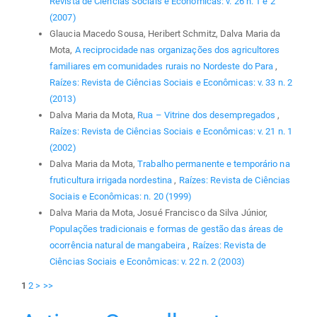
Revista de Ciências Sociais e Econômicas: v. 26 n. 1 e 2
(2007)
Glaucia Macedo Sousa, Heribert Schmitz, Dalva Maria da
Mota,
A reciprocidade nas organizações dos agricultores
familiares em comunidades rurais no Nordeste do Para
,
Raízes: Revista de Ciências Sociais e Econômicas: v. 33 n. 2
(2013)
Dalva Maria da Mota,
Rua – Vitrine dos desempregados
,
Raízes: Revista de Ciências Sociais e Econômicas: v. 21 n. 1
(2002)
Dalva Maria da Mota,
Trabalho permanente e temporário na
fruticultura irrigada nordestina
,
Raízes: Revista de Ciências
Sociais e Econômicas: n. 20 (1999)
Dalva Maria da Mota, Josué Francisco da Silva Júnior,
Populações tradicionais e formas de gestão das áreas de
ocorrência natural de mangabeira
,
Raízes: Revista de
Ciências Sociais e Econômicas: v. 22 n. 2 (2003)
1
2
>
>>