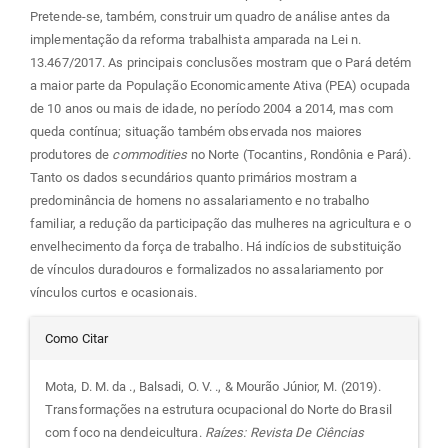
Pretende-se, também, construir um quadro de análise antes da
implementação da reforma trabalhista amparada na Lei n.
13.467/2017. As principais conclusões mostram que o Pará detém
a maior parte da População Economicamente Ativa (PEA) ocupada
de 10 anos ou mais de idade, no período 2004 a 2014, mas com
queda contínua; situação também observada nos maiores
produtores de
commodities
no Norte (Tocantins, Rondônia e Pará).
Tanto os dados secundários quanto primários mostram a
predominância de homens no assalariamento e no trabalho
familiar, a redução da participação das mulheres na agricultura e o
envelhecimento da força de trabalho. Há indícios de substituição
de vínculos duradouros e formalizados no assalariamento por
vínculos curtos e ocasionais.
Detalhes
Como Citar
do
Mota, D. M. da ., Balsadi, O. V. ., & Mourão Júnior, M. (2019).
Transformações na estrutura ocupacional do Norte do Brasil
artigo
com foco na dendeicultura.
Raízes: Revista De Ciências