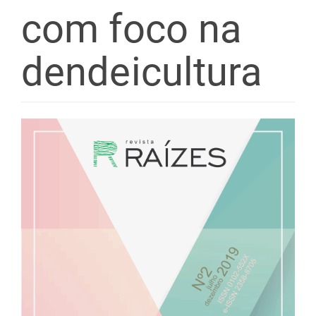
com foco na
dendeicultura
Barra
lateral
de
artigos