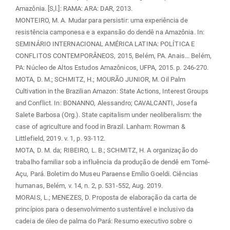
Amazônia. [S,l.]: RAMA: ARA: DAR, 2013.
MONTEIRO, M. A. Mudar para persistir: uma experiência de
resistência camponesa e a expansão do dendê na Amazônia. In:
SEMINÁRIO INTERNACIONAL AMÉRICA LATINA: POLÍTICA E
CONFLITOS CONTEMPORÂNEOS, 2015, Belém, PA. Anais... Belém,
PA: Núcleo de Altos Estudos Amazônicos, UFPA, 2015. p. 246-270.
MOTA, D. M.; SCHMITZ, H.; MOURÃO JUNIOR, M. Oil Palm
Cultivation in the Brazilian Amazon: State Actions, Interest Groups
and Conflict. In: BONANNO, Alessandro; CAVALCANTI, Josefa
Salete Barbosa (Org.). State capitalism under neoliberalism: the
case of agriculture and food in Brazil. Lanham: Rowman &
Littlefield, 2019. v. 1, p. 93-112.
MOTA, D. M. da; RIBEIRO, L. B.; SCHMITZ, H. A organização do
trabalho familiar sob a influência da produção de dendê em Tomé-
Açu, Pará. Boletim do Museu Paraense Emílio Goeldi. Ciências
humanas, Belém, v. 14, n. 2, p. 531-552, Aug. 2019.
MORAIS, L.; MENEZES, D. Proposta de elaboração da carta de
princípios para o desenvolvimento sustentável e inclusivo da
cadeia de óleo de palma do Pará: Resumo executivo sobre o