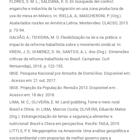
FLORES, S. M. L.; SALDAÑA, K. S. En búsqueda del control:
enganche e industria de la migración en una zona productora de
uva de mesa en México. In: RIELLA, A.; MASCHERONI, P. (Org.).
Asalariados rurales en América Latina. Montevideo: CLACSO, 2015.
p. 73-94.
GALVÃO, A.; TEIXEIRA, M. O. Flexibilização na lei e na prática: o
impacto da reforma trabalhista sobre o movimento sindical. In:
KREIN, J. D.; GIMENEZ, D. M.; SANTOS, A. L. dos (Org.). Dimensões
críticas da reforma trabalhista no Brasil. Campinas: Curt
Nimuendajú, 2018. p. 122-155.
IBGE. Pesquisa Nacional por Amostra de Domicílios. Disponível em:
. Acesso em: 21 out. 2017.
IBGE. Projeção da População: Revisão 2013. Disponível em:
.
Acesso em: 18 dez. 2018.
LIMA, M. C.; OLIVEIRA, E. M. Land grabbing, fome e meio rural:
Brasil e China. In: LIMA, Marcos Costa; OLIVEIRA, Eduardo Matos
(Org.). Estrangeirização de terras e segurança alimentar e
nutricional: Brasil e China em perspectiva. Recife: FASA, 2019.
LITTLE, P. E. Megaprojetos na Amazonía: Uma análise geopolítica e
socioambiental com propostas de melhor governo para a