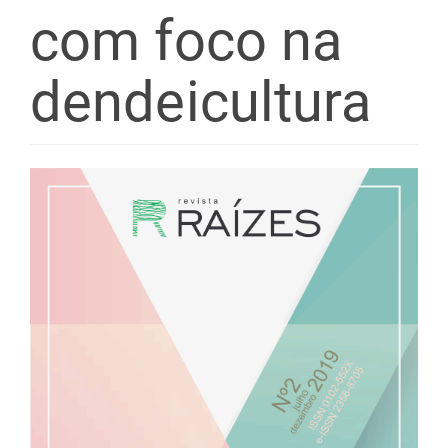
com foco na
dendeicultura
Barra
lateral
de
artigos