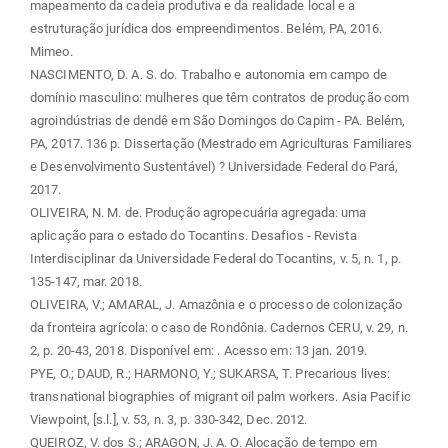
mapeamento da cadeia produtiva e da realidade local e a
estruturação jurídica dos empreendimentos. Belém, PA, 2016.
Mimeo.
NASCIMENTO, D. A. S. do. Trabalho e autonomia em campo de
domínio masculino: mulheres que têm contratos de produção com
agroindústrias de dendê em São Domingos do Capim - PA. Belém,
PA, 2017. 136 p. Dissertação (Mestrado em Agriculturas Familiares
e Desenvolvimento Sustentável) ? Universidade Federal do Pará,
2017.
OLIVEIRA, N. M. de. Produção agropecuária agregada: uma
aplicação para o estado do Tocantins. Desafios - Revista
Interdisciplinar da Universidade Federal do Tocantins, v. 5, n. 1, p.
135-147, mar. 2018.
OLIVEIRA, V.; AMARAL, J. Amazônia e o processo de colonização
da fronteira agrícola: o caso de Rondônia. Cadernos CERU, v. 29, n.
2, p. 20-43, 2018. Disponível em:
. Acesso em: 13 jan. 2019.
PYE, O.; DAUD, R.; HARMONO, Y.; SUKARSA, T. Precarious lives:
transnational biographies of migrant oil palm workers. Asia Pacific
Viewpoint, [s.l.], v. 53, n. 3, p. 330-342, Dec. 2012.
QUEIROZ, V. dos S.; ARAGON, J. A. O. Alocação de tempo em