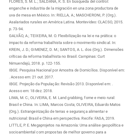
FLORES, S. M. L.; SALDAÑA, K. S. En búsqueda del control:
enganche e industria de la migración en una zona productora de
uva de mesa en México. In: RIELLA, A.; MASCHERONI, P. (Org.).
Asalariados rurales en América Latina. Montevideo: CLACSO, 2015.
p. 73-94.
GALVÃO, A.; TEIXEIRA, M. O. Flexibilização na lei e na prática: o
impacto da reforma trabalhista sobre o movimento sindical. In:
KREIN, J. D.; GIMENEZ, D. M.; SANTOS, A. L. dos (Org.). Dimensões
críticas da reforma trabalhista no Brasil. Campinas: Curt
Nimuendajú, 2018. p. 122-155.
IBGE. Pesquisa Nacional por Amostra de Domicílios. Disponível em:
. Acesso em: 21 out. 2017.
IBGE. Projeção da População: Revisão 2013. Disponível em:
.
Acesso em: 18 dez. 2018.
LIMA, M. C.; OLIVEIRA, E. M. Land grabbing, fome e meio rural:
Brasil e China. In: LIMA, Marcos Costa; OLIVEIRA, Eduardo Matos
(Org.). Estrangeirização de terras e segurança alimentar e
nutricional: Brasil e China em perspectiva. Recife: FASA, 2019.
LITTLE, P. E. Megaprojetos na Amazonía: Uma análise geopolítica e
socioambiental com propostas de melhor governo para a