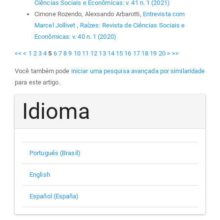
Ciências Sociais e Econômicas: v. 41 n. 1 (2021)
Cimone Rozendo, Alexsando Arbarotti,
Entrevista com
Marcel Jollivet
,
Raízes: Revista de Ciências Sociais e
Econômicas: v. 40 n. 1 (2020)
<<
<
1
2
3
4
5
6
7
8
9
10
11
12
13
14
15
16
17
18
19
20
>
>>
Você também pode
iniciar uma pesquisa avançada por similaridade
para este artigo.
Idioma
Português (Brasil)
English
Español (España)