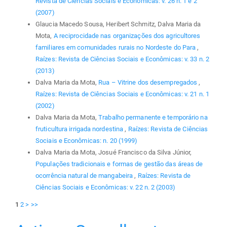
Revista de Ciências Sociais e Econômicas: v. 26 n. 1 e 2
(2007)
Glaucia Macedo Sousa, Heribert Schmitz, Dalva Maria da
Mota,
A reciprocidade nas organizações dos agricultores
familiares em comunidades rurais no Nordeste do Para
,
Raízes: Revista de Ciências Sociais e Econômicas: v. 33 n. 2
(2013)
Dalva Maria da Mota,
Rua – Vitrine dos desempregados
,
Raízes: Revista de Ciências Sociais e Econômicas: v. 21 n. 1
(2002)
Dalva Maria da Mota,
Trabalho permanente e temporário na
fruticultura irrigada nordestina
,
Raízes: Revista de Ciências
Sociais e Econômicas: n. 20 (1999)
Dalva Maria da Mota, Josué Francisco da Silva Júnior,
Populações tradicionais e formas de gestão das áreas de
ocorrência natural de mangabeira
,
Raízes: Revista de
Ciências Sociais e Econômicas: v. 22 n. 2 (2003)
1
2
>
>>