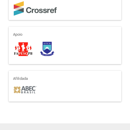
apoio
Apoio
afiliada
Afilidada