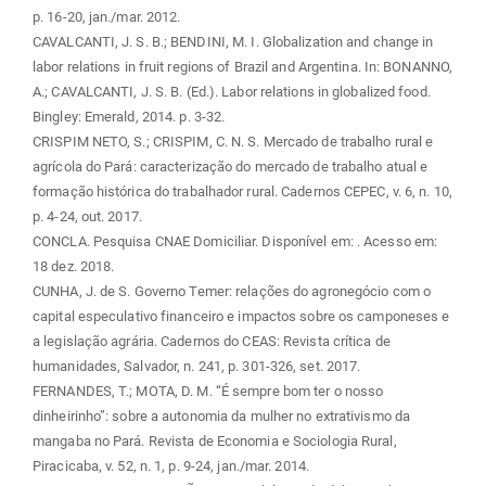
p. 16-20, jan./mar. 2012.
CAVALCANTI, J. S. B.; BENDINI, M. I. Globalization and change in
labor relations in fruit regions of Brazil and Argentina. In: BONANNO,
A.; CAVALCANTI, J. S. B. (Ed.). Labor relations in globalized food.
Bingley: Emerald, 2014. p. 3-32.
CRISPIM NETO, S.; CRISPIM, C. N. S. Mercado de trabalho rural e
agrícola do Pará: caracterização do mercado de trabalho atual e
formação histórica do trabalhador rural. Cadernos CEPEC, v. 6, n. 10,
p. 4-24, out. 2017.
CONCLA. Pesquisa CNAE Domiciliar. Disponível em:
. Acesso em:
18 dez. 2018.
CUNHA, J. de S. Governo Temer: relações do agronegócio com o
capital especulativo financeiro e impactos sobre os camponeses e
a legislação agrária. Cadernos do CEAS: Revista crítica de
humanidades, Salvador, n. 241, p. 301-326, set. 2017.
FERNANDES, T.; MOTA, D. M. “É sempre bom ter o nosso
dinheirinho”: sobre a autonomia da mulher no extrativismo da
mangaba no Pará. Revista de Economia e Sociologia Rural,
Piracicaba, v. 52, n. 1, p. 9-24, jan./mar. 2014.