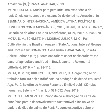
Amazônia. [S,l.]: RAMA: ARA: DAR, 2013.
MONTEIRO, M. A. Mudar para persistir: uma experiência de
resistência camponesa e a expansão do dendê na Amazônia. In:
SEMINÁRIO INTERNACIONAL AMÉRICA LATINA: POLÍTICA E
CONFLITOS CONTEMPORÂNEOS, 2015, Belém, PA. Anais... Belém,
PA: Núcleo de Altos Estudos Amazônicos, UFPA, 2015. p. 246-270.
MOTA, D. M.; SCHMITZ, H.; MOURÃO JUNIOR, M. Oil Palm
Cultivation in the Brazilian Amazon: State Actions, Interest Groups
and Conflict. In: BONANNO, Alessandro; CAVALCANTI, Josefa
Salete Barbosa (Org.). State capitalism under neoliberalism: the
case of agriculture and food in Brazil. Lanham: Rowman &
Littlefield, 2019. v. 1, p. 93-112.
MOTA, D. M. da; RIBEIRO, L. B.; SCHMITZ, H. A organização do
trabalho familiar sob a influência da produção de dendê em Tomé-
Açu, Pará. Boletim do Museu Paraense Emílio Goeldi. Ciências
humanas, Belém, v. 14, n. 2, p. 531-552, Aug. 2019.
MORAIS, L.; MENEZES, D. Proposta de elaboração da carta de
princípios para o desenvolvimento sustentável e inclusivo da
cadeia de óleo de palma do Pará: Resumo executivo sobre o