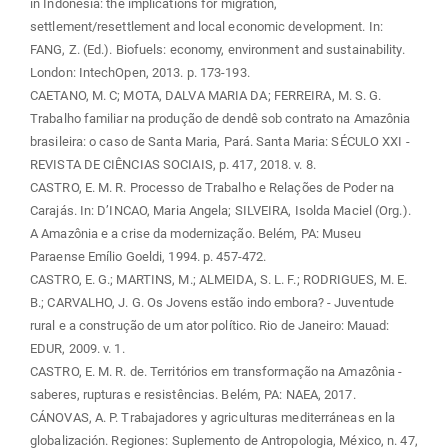
in Indonesia: the implications for migration,
settlement/resettlement and local economic development. In:
FANG, Z. (Ed.). Biofuels: economy, environment and sustainability.
London: IntechOpen, 2013. p. 173-193.
CAETANO, M. C; MOTA, DALVA MARIA DA; FERREIRA, M. S. G.
Trabalho familiar na produção de dendê sob contrato na Amazônia
brasileira: o caso de Santa Maria, Pará. Santa Maria: SÉCULO XXI -
REVISTA DE CIÊNCIAS SOCIAIS, p. 417, 2018. v. 8.
CASTRO, E. M. R. Processo de Trabalho e Relações de Poder na
Carajás. In: D’INCAO, Maria Angela; SILVEIRA, Isolda Maciel (Org.).
A Amazônia e a crise da modernização. Belém, PA: Museu
Paraense Emílio Goeldi, 1994. p. 457-472.
CASTRO, E. G.; MARTINS, M.; ALMEIDA, S. L. F.; RODRIGUES, M. E.
B.; CARVALHO, J. G. Os Jovens estão indo embora? - Juventude
rural e a construção de um ator político. Rio de Janeiro: Mauad:
EDUR, 2009. v. 1.
CASTRO, E. M. R. de. Territórios em transformação na Amazônia -
saberes, rupturas e resistências. Belém, PA: NAEA, 2017.
CÁNOVAS, A. P. Trabajadores y agriculturas mediterráneas en la
globalización. Regiones: Suplemento de Antropologia, México, n. 47,