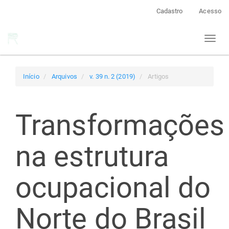
Navegação
Cadastro
Acesso
Principal
Conteúdo
Toggl
principal
naviga
Barra
Lateral
Início
Arquivos
v. 39 n. 2 (2019)
Artigos
Transformações
na estrutura
ocupacional do
Norte do Brasil