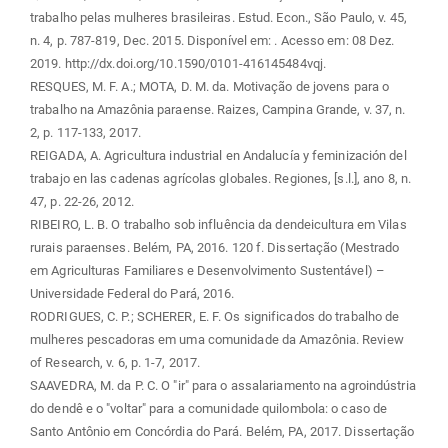
trabalho pelas mulheres brasileiras. Estud. Econ., São Paulo, v. 45,
n. 4, p. 787-819, Dec. 2015. Disponível em:
. Acesso em: 08 Dez.
2019. http://dx.doi.org/10.1590/0101-416145484vqj.
RESQUES, M. F. A.; MOTA, D. M. da. Motivação de jovens para o
trabalho na Amazônia paraense. Raizes, Campina Grande, v. 37, n.
2, p. 117-133, 2017.
REIGADA, A. Agricultura industrial en Andalucía y feminización del
trabajo en las cadenas agrícolas globales. Regiones, [s.l.], ano 8, n.
47, p. 22-26, 2012.
RIBEIRO, L. B. O trabalho sob influência da dendeicultura em Vilas
rurais paraenses. Belém, PA, 2016. 120 f. Dissertação (Mestrado
em Agriculturas Familiares e Desenvolvimento Sustentável) –
Universidade Federal do Pará, 2016.
RODRIGUES, C. P.; SCHERER, E. F. Os significados do trabalho de
mulheres pescadoras em uma comunidade da Amazônia. Review
of Research, v. 6, p. 1-7, 2017.
SAAVEDRA, M. da P. C. O "ir" para o assalariamento na agroindústria
do dendê e o "voltar" para a comunidade quilombola: o caso de
Santo Antônio em Concórdia do Pará. Belém, PA, 2017. Dissertação