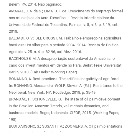
Belém, PA, 2014. Não paginado.
AMARAL, J. A. da S.; LIMA, J. F. de. Crescimento do emprego formal
nos municípios do Acre. Desafios – Revista Interdisciplinar da
Universidade Federal do Tocantins, Palmas, v. 5, n. 3, p. 3-19, set.
2018.
BALSADI, O. V.; DEL GROSSI, M. Trabalho e emprego na agricultura
brasileira Um olhar para o período 2004–2014. Revista de Política
Agrícola, v. 25, n. 4, p. 82-96, out./dez. 2016.
BACKHOUSE, M. A desapropriação sustentável da Amazônia: o
caso dos investimentos em dendê no Pará. Berlin: Freie Universität
Berlin, 2013. (Fair Fuels? Working Paper).
BONANNO, A. Best practices: The artificial negativity of agri-food.
In: BONANNO, Alessandro; WOLF, Steven A. (Ed.). Resistance to the
Neoliberal. New York, NY: Routledge, 2018. p. 35-49.
BRANDÃO, F.; SCHONEVELD, G. The state of oil palm development
in the Brazilian Amazon: Trends, value chain dynamics, and
business models. Bogor, Indonesia: CIFOR, 2015. (Working Paper,
198).
BUDIDARSONO, S.; SUSANTI, A.; ZOOMERS, A. Oil palm plantations