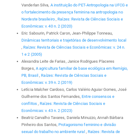
Vanderlan Silva,
A instituição do PET-Antropologia na UFCG e
o fortalecimento da presença feminina na antropologia no
Nordeste brasileiro
,
Raízes: Revista de Ciências Sociais e
Econômicas: v. 40 n. 2 (2020)
Eric Sabourin, Patrick Caron, Jean-Philippe Tonneau,
Dinâmicas territoriais e trajetórias de desenvolvimento local
,
Raízes: Revista de Ciências Sociais e Econômicas: v. 24 n.
1 e 2 (2005)
Alexandra Leite de Farias, Janice Rodrigues Placeres
Borges,
A agricultura familiar de base ecológica em Remígio,
PB, Brasil
,
Raízes: Revista de Ciências Sociais e
Econômicas: v. 39 n. 2 (2019)
Letícia Malcher Cardoso, Carlos Valério Aguiar Gomes, José
Guilherme dos Santos Fernandes,
Entre consensos e
conflitos
,
Raízes: Revista de Ciências Sociais e
Econômicas: v. 43 n. 2 (2023)
Beatriz Carvalho Tavares, Daniela Minuzzo, Annah Bárbara
Pinheiro dos Santos,
Protagonismo feminino e divisão
sexual do trabalho no ambiente rural
,
Raízes: Revista de