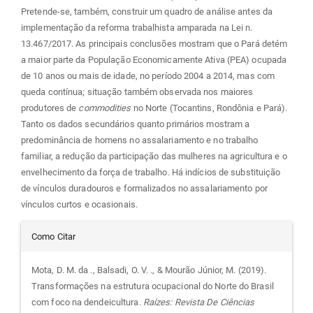
Pretende-se, também, construir um quadro de análise antes da
implementação da reforma trabalhista amparada na Lei n.
13.467/2017. As principais conclusões mostram que o Pará detém
a maior parte da População Economicamente Ativa (PEA) ocupada
de 10 anos ou mais de idade, no período 2004 a 2014, mas com
queda contínua; situação também observada nos maiores
produtores de
commodities
no Norte (Tocantins, Rondônia e Pará).
Tanto os dados secundários quanto primários mostram a
predominância de homens no assalariamento e no trabalho
familiar, a redução da participação das mulheres na agricultura e o
envelhecimento da força de trabalho. Há indícios de substituição
de vínculos duradouros e formalizados no assalariamento por
vínculos curtos e ocasionais.
Detalhes
Como Citar
do
Mota, D. M. da ., Balsadi, O. V. ., & Mourão Júnior, M. (2019).
Transformações na estrutura ocupacional do Norte do Brasil
artigo
com foco na dendeicultura.
Raízes: Revista De Ciências