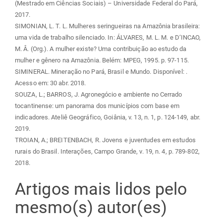
(Mestrado em Ciências Sociais) – Universidade Federal do Pará,
2017.
SIMONIAN, L. T. L. Mulheres seringueiras na Amazônia brasileira:
uma vida de trabalho silenciado. In: ÁLVARES, M. L. M. e D‘INCAO,
M. Â. (Org.). A mulher existe? Uma contribuição ao estudo da
mulher e gênero na Amazônia. Belém: MPEG, 1995. p. 97-115.
SIMINERAL. Mineração no Pará, Brasil e Mundo. Disponível:
.
Acesso em: 30 abr. 2018.
SOUZA, L.; BARROS, J. Agronegócio e ambiente no Cerrado
tocantinense: um panorama dos municípios com base em
indicadores. Ateliê Geográfico, Goiânia, v. 13, n. 1, p. 124-149, abr.
2019.
TROIAN, A.; BREITENBACH, R. Jovens e juventudes em estudos
rurais do Brasil. Interações, Campo Grande, v. 19, n. 4, p. 789-802,
2018.
Artigos mais lidos pelo
mesmo(s) autor(es)