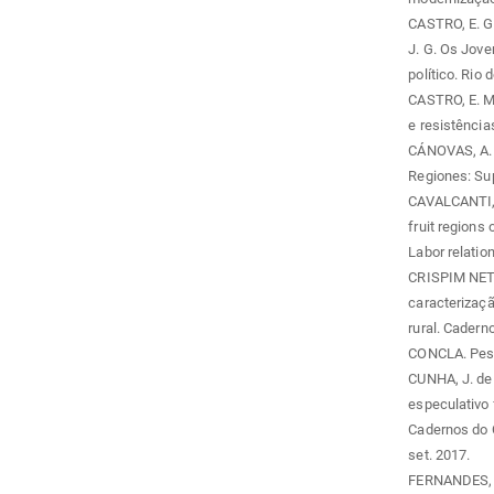
CASTRO, E. G
J. G. Os Jove
político. Rio 
CASTRO, E. M.
e resistência
CÁNOVAS, A. P
Regiones: Sup
CAVALCANTI, J
fruit regions
Labor relation
CRISPIM NETO,
caracterizaçã
rural. Caderno
CONCLA. Pesq
CUNHA, J. de
especulativo 
Cadernos do C
set. 2017.
FERNANDES, T