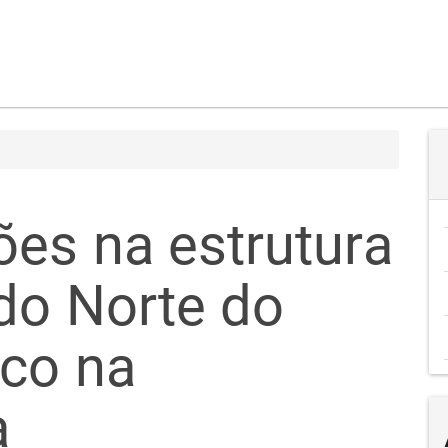
es na estrutura
do Norte do
oco na
a