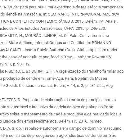
 A. Mudar para persistir: uma experiência de resistência camponesa
o do dendê na Amazônia. In: SEMINÁRIO INTERNACIONAL AMÉRICA
ÍTICA E CONFLITOS CONTEMPORÂNEOS, 2015, Belém, PA. Anais...
úcleo de Altos Estudos Amazônicos, UFPA, 2015. p. 246-270.
 SCHMITZ, H.; MOURÃO JUNIOR, M. Oil Palm Cultivation in the
zon: State Actions, Interest Groups and Conflict. In: BONANNO,
CAVALCANTI, Josefa Salete Barbosa (Org.). State capitalism under
: the case of agriculture and food in Brazil. Lanham: Rowman &
19. v. 1, p. 93-112.
a; RIBEIRO, L. B.; SCHMITZ, H. A organização do trabalho familiar sob
 da produção de dendê em Tomé-Açu, Pará. Boletim do Museu
io Goeldi. Ciências humanas, Belém, v. 14, n. 2, p. 531-552, Aug.
ENEZES, D. Proposta de elaboração da carta de princípios para o
to sustentável e inclusivo da cadeia de óleo de palma do Pará:
tivo sobre o mapeamento da cadeia produtiva e da realidade local e
ão jurídica dos empreendimentos. Belém, PA, 2016. Mimeo.
D. A. S. do. Trabalho e autonomia em campo de domínio masculino:
 têm contratos de produção com agroindústrias de dendê em São