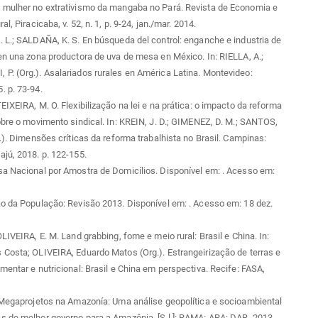
 mulher no extrativismo da mangaba no Pará. Revista de Economia e
al, Piracicaba, v. 52, n. 1, p. 9-24, jan./mar. 2014.
 L.; SALDAÑA, K. S. En búsqueda del control: enganche e industria de
en una zona productora de uva de mesa en México. In: RIELLA, A.;
. (Org.). Asalariados rurales en América Latina. Montevideo:
 p. 73-94.
EIXEIRA, M. O. Flexibilização na lei e na prática: o impacto da reforma
obre o movimento sindical. In: KREIN, J. D.; GIMENEZ, D. M.; SANTOS,
g.). Dimensões críticas da reforma trabalhista no Brasil. Campinas:
jú, 2018. p. 122-155.
sa Nacional por Amostra de Domicílios. Disponível em:
. Acesso em:
ão da População: Revisão 2013. Disponível em:
. Acesso em: 18 dez.
OLIVEIRA, E. M. Land grabbing, fome e meio rural: Brasil e China. In:
Costa; OLIVEIRA, Eduardo Matos (Org.). Estrangeirização de terras e
mentar e nutricional: Brasil e China em perspectiva. Recife: FASA,
 Megaprojetos na Amazonía: Uma análise geopolítica e socioambiental
 de melhor governo para a Amazônia. [S,l.]: RAMA: ARA: DAR, 2013.