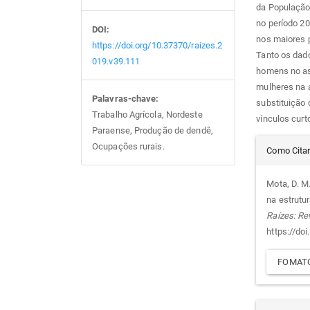
da População
no período 2
DOI:
nos maiores 
https://doi.org/10.37370/raizes.2
Tanto os dad
019.v39.111
homens no ass
mulheres na a
Palavras-chave:
substituição 
Trabalho Agrícola, Nordeste
vínculos curt
Paraense, Produção de dendê,
Det
Ocupações rurais.
Como Cita
do
Mota, D. M.
na estrutu
arti
Raízes: Re
https://do
FOMATO