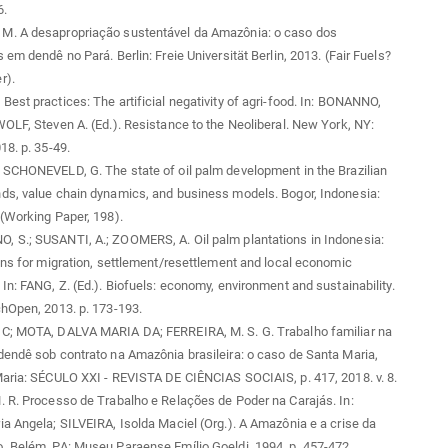
6.
. A desapropriação sustentável da Amazônia: o caso dos
 em dendê no Pará. Berlin: Freie Universität Berlin, 2013. (Fair Fuels?
r).
est practices: The artificial negativity of agri-food. In: BONANNO,
OLF, Steven A. (Ed.). Resistance to the Neoliberal. New York, NY:
18. p. 35-49.
SCHONEVELD, G. The state of oil palm development in the Brazilian
ds, value chain dynamics, and business models. Bogor, Indonesia:
(Working Paper, 198).
 S.; SUSANTI, A.; ZOOMERS, A. Oil palm plantations in Indonesia:
ons for migration, settlement/resettlement and local economic
In: FANG, Z. (Ed.). Biofuels: economy, environment and sustainability.
hOpen, 2013. p. 173-193.
C; MOTA, DALVA MARIA DA; FERREIRA, M. S. G. Trabalho familiar na
endê sob contrato na Amazônia brasileira: o caso de Santa Maria,
aria: SÉCULO XXI - REVISTA DE CIÊNCIAS SOCIAIS, p. 417, 2018. v. 8.
 R. Processo de Trabalho e Relações de Poder na Carajás. In:
a Angela; SILVEIRA, Isolda Maciel (Org.). A Amazônia e a crise da
. Belém, PA: Museu Paraense Emílio Goeldi, 1994. p. 457-472.