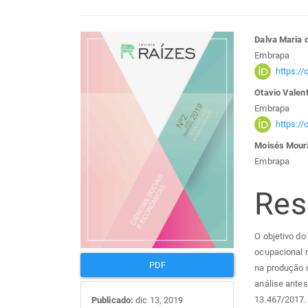
Barra
Con
Dalva Maria 
Embrapa
lateral
do
https:/
Otavio Valen
de
arti
Embrapa
https:/
artigos
prin
Moisés Mour
Embrapa
Re
O objetivo do
ocupacional r
PDF
na produção 
análise antes
13.467/2017.
Publicado:
dic 13, 2019