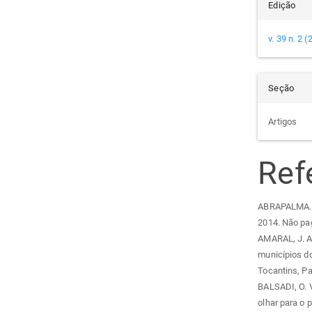
Edição
v. 39 n. 2 
Seção
Artigos
Ref
ABRAPALMA. P
2014. Não pa
AMARAL, J. A.
municípios do
Tocantins, Pal
BALSADI, O. V
olhar para o p