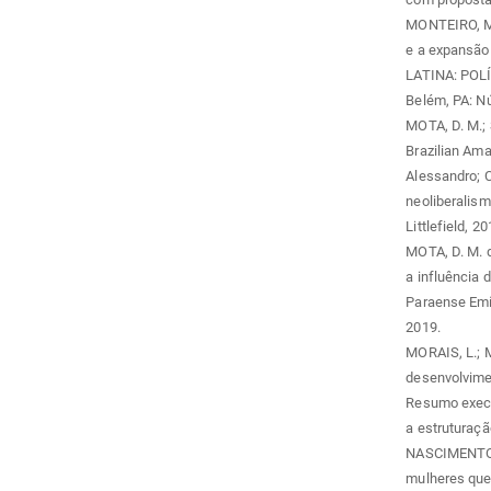
MONTEIRO, M.
e a expansã
LATINA: POL
Belém, PA: N
MOTA, D. M.;
Brazilian Ama
Alessandro; 
neoliberalism
Littlefield, 20
MOTA, D. M. d
a influência
Paraense Emíl
2019.
MORAIS, L.; M
desenvolvimen
Resumo execu
a estruturaç
NASCIMENTO, 
mulheres que