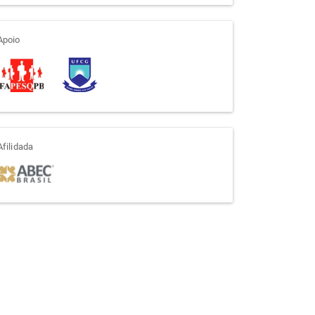
apoio
Apoio
afiliada
Afilidada