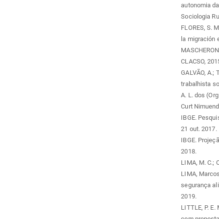
autonomia da
Sociologia Rur
FLORES, S. M.
la migración 
MASCHERONI, P
CLACSO, 2015.
GALVÃO, A.; T
trabalhista s
A. L. dos (Or
Curt Nimuenda
IBGE. Pesqui
21 out. 2017.
IBGE. Projeç
2018.
LIMA, M. C.; 
LIMA, Marcos 
segurança ali
2019.
LITTLE, P. E.
com propostas