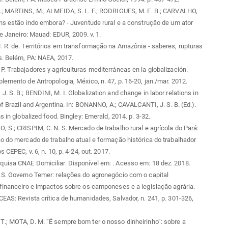
.; MARTINS, M.; ALMEIDA, S. L. F.; RODRIGUES, M. E. B.; CARVALHO,
ns estão indo embora? - Juventude rural e a construção de um ator
de Janeiro: Mauad: EDUR, 2009. v. 1.
 R. de. Territórios em transformação na Amazônia - saberes, rupturas
s. Belém, PA: NAEA, 2017.
. Trabajadores y agriculturas mediterráneas en la globalización.
lemento de Antropologia, México, n. 47, p. 16-20, jan./mar. 2012.
. S. B.; BENDINI, M. I. Globalization and change in labor relations in
 of Brazil and Argentina. In: BONANNO, A.; CAVALCANTI, J. S. B. (Ed.).
s in globalized food. Bingley: Emerald, 2014. p. 3-32.
 S.; CRISPIM, C. N. S. Mercado de trabalho rural e agrícola do Pará:
o do mercado de trabalho atual e formação histórica do trabalhador
s CEPEC, v. 6, n. 10, p. 4-24, out. 2017.
uisa CNAE Domiciliar. Disponível em:
. Acesso em: 18 dez. 2018.
 S. Governo Temer: relações do agronegócio com o capital
financeiro e impactos sobre os camponeses e a legislação agrária.
EAS: Revista crítica de humanidades, Salvador, n. 241, p. 301-326,
.; MOTA, D. M. “É sempre bom ter o nosso dinheirinho”: sobre a