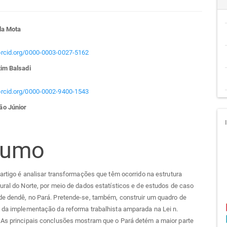
teúdo
da Mota
/orcid.org/0000-0003-0027-5162
tim Balsadi
go
/orcid.org/0000-0002-9400-1543
cipal
ão Júnior
sumo
 artigo é analisar transformações que têm ocorrido na estrutura
ural do Norte, por meio de dados estatísticos e de estudos de caso
de dendê, no Pará. Pretende-se, também, construir um quadro de
 da implementação da reforma trabalhista amparada na Lei n.
 As principais conclusões mostram que o Pará detém a maior parte