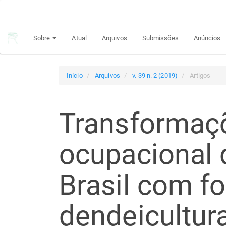
Navegação
Principal
Conteúdo
Sobre
Atual
Arquivos
Submissões
Anúncios
principal
Barra
Lateral
Início
Arquivos
v. 39 n. 2 (2019)
Artigos
Transformaçõ
ocupacional 
Brasil com f
dendeicultur