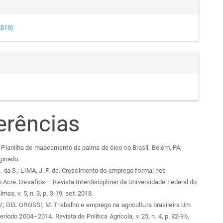
(2019)
erências
lanilha de mapeamento da palma de óleo no Brasil. Belém, PA,
ginado.
 da S.; LIMA, J. F. de. Crescimento do emprego formal nos
 Acre. Desafios – Revista Interdisciplinar da Universidade Federal do
mas, v. 5, n. 3, p. 3-19, set. 2018.
.; DEL GROSSI, M. Trabalho e emprego na agricultura brasileira Um
eríodo 2004–2014. Revista de Política Agrícola, v. 25, n. 4, p. 82-96,