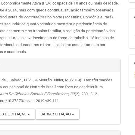
 Economicamente Ativa (PEA) ocupada de 10 anos ou mais de idade,
004 a 2014, mas com queda contínua; situação também observada
produtores de
commodities
no Norte (Tocantins, Rondônia e Pará).
os secundários quanto primários mostram a predominância de
alariamento e no trabalho familiar, a redução da participação das
gricultura e o envelhecimento da força de trabalho. Há indícios de
de vínculos duradouros e formalizados no assalariamento por
os e ocasionais.
alhes
r
 da ., Balsadi, O. V. ., & Mourão Júnior, M. (2019). Transformações
ra ocupacional do Norte do Brasil com foco na dendeicultura.
go
vista De Ciências Sociais E Econômicas
,
39
(2), 289–312.
i.org/10.37370/raizes.2019.v39.111
S DE CITAÇÃO
BAIXAR CITAÇÃO