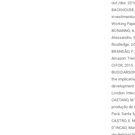
out./dez. 201
BACKHOUSE, M
investimentos
Working Pape
BONANNO, A. B
Alessandro; W
Routledge, 20
BRANDÃO, F.; 
Amazon: Tren
CIFOR, 2015. 
BUDIDARSONO,
the implicati
development. 
London: Intec
CAETANO, M. 
produção de d
Pará. Santa M
CASTRO, E. M.
D’INCAO, Mari
modernização