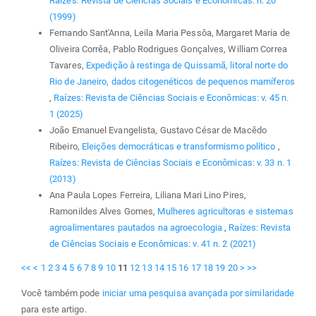
Raízes: Revista de Ciências Sociais e Econômicas: n. 20
(1999)
Fernando Sant'Anna, Leila Maria Pessôa, Margaret Maria de
Oliveira Corrêa, Pablo Rodrigues Gonçalves, William Correa
Tavares,
Expedição à restinga de Quissamã, litoral norte do
Rio de Janeiro, dados citogenéticos de pequenos mamíferos
,
Raízes: Revista de Ciências Sociais e Econômicas: v. 45 n.
1 (2025)
João Emanuel Evangelista, Gustavo César de Macêdo
Ribeiro,
Eleições democráticas e transformismo político
,
Raízes: Revista de Ciências Sociais e Econômicas: v. 33 n. 1
(2013)
Ana Paula Lopes Ferreira, Liliana Mari Lino Pires,
Ramonildes Alves Gomes,
Mulheres agricultoras e sistemas
agroalimentares pautados na agroecologia
,
Raízes: Revista
de Ciências Sociais e Econômicas: v. 41 n. 2 (2021)
<<
<
1
2
3
4
5
6
7
8
9
10
11
12
13
14
15
16
17
18
19
20
>
>>
Você também pode
iniciar uma pesquisa avançada por similaridade
para este artigo.