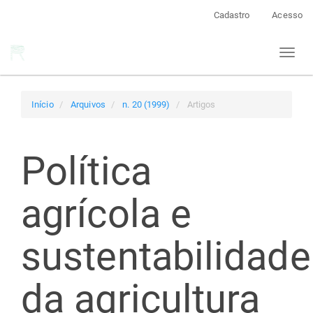
Navegação
Cadastro
Acesso
Principal
Conteúdo
Toggl
principal
naviga
Barra
Lateral
Início
Arquivos
n. 20 (1999)
Artigos
Política
agrícola e
sustentabilidade
da agricultura