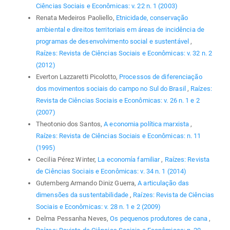
Ciências Sociais e Econômicas: v. 22 n. 1 (2003)
Renata Medeiros Paoliello,
Etnicidade, conservação
ambiental e direitos territoriais em áreas de incidência de
programas de desenvolvimento social e sustentável
,
Raízes: Revista de Ciências Sociais e Econômicas: v. 32 n. 2
(2012)
Everton Lazzaretti Picolotto,
Processos de diferenciação
dos movimentos sociais do campo no Sul do Brasil
,
Raízes:
Revista de Ciências Sociais e Econômicas: v. 26 n. 1 e 2
(2007)
Theotonio dos Santos,
A economia política marxista
,
Raízes: Revista de Ciências Sociais e Econômicas: n. 11
(1995)
Cecilia Pérez Winter,
La economía familiar
,
Raízes: Revista
de Ciências Sociais e Econômicas: v. 34 n. 1 (2014)
Gutemberg Armando Diniz Guerra,
A articulação das
dimensões da sustentabilidade
,
Raízes: Revista de Ciências
Sociais e Econômicas: v. 28 n. 1 e 2 (2009)
Delma Pessanha Neves,
Os pequenos produtores de cana
,