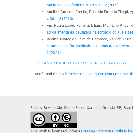
Sociais e Econômicas: v. 28 n. 1 e 2 (2009)
Anelise Graciele Rambo, Eduardo Ernesto Filippi,
A
v. 30 n. 2 (2010)
Ana Paula Lopes Ferreira, Liliana Mari Lino Pires
agroalimentares pautados na agroecologia
,
Raízes
Regina Aparecida Leite de Camargo, Vanilde Ferrei
estaduais na formação de sistemas agroalimentar
2 (2021)
1
2
3
4
5
6
7
8
9
10
11
12
13
14
15
16
17
18
19
20
>
>>
Você também pode
iniciar uma pesquisa avançada por si
Raízes: Rev. de Cie. Soc. e Econ., Campina Grande, PB, Bras
This work is licensed under a
Creative Commons Atribuição-