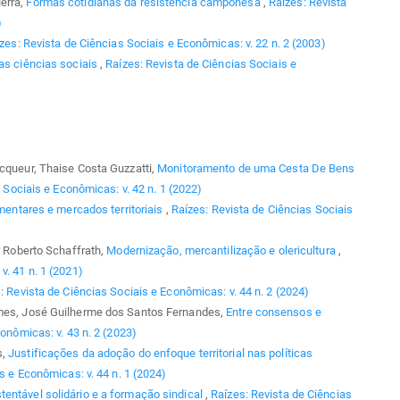
erra,
Formas cotidianas da resistência camponesa
,
Raízes: Revista
)
zes: Revista de Ciências Sociais e Econômicas: v. 22 n. 2 (2003)
nas ciências sociais
,
Raízes: Revista de Ciências Sociais e
ecqueur, Thaise Costa Guzzatti,
Monitoramento de uma Cesta De Bens
 Sociais e Econômicas: v. 42 n. 1 (2022)
imentares e mercados territoriais
,
Raízes: Revista de Ciências Sociais
r Roberto Schaffrath,
Modernização, mercantilização e olericultura
,
v. 41 n. 1 (2021)
: Revista de Ciências Sociais e Econômicas: v. 44 n. 2 (2024)
omes, José Guilherme dos Santos Fernandes,
Entre consensos e
onômicas: v. 43 n. 2 (2023)
s,
Justificações da adoção do enfoque territorial nas políticas
s e Econômicas: v. 44 n. 1 (2024)
tentável solidário e a formação sindical
,
Raízes: Revista de Ciências