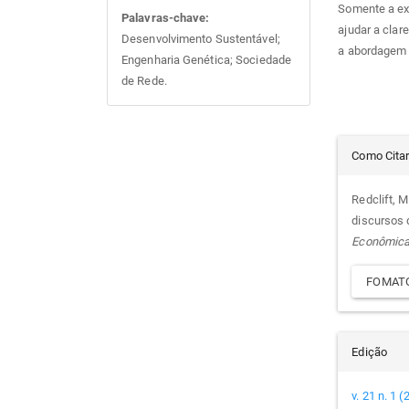
Somente a ex
Palavras-chave:
ajudar a clar
Desenvolvimento Sustentável;
a abordagem 
Engenharia Genética; Sociedade
de Rede.
Det
Como Cita
do
Redclift, M
discursos 
arti
Econômic
FOMATO
Edição
v. 21 n. 1 