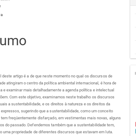
teúdo
e
ra
go
sumo
cipal
al deste artigo é a de que neste momento no qual os discursos de
ade atingiram o centro da política ambiental internacional, é hora de
 e examinar mais detalhadamente a agenda política e intelectual
põem. Com este objetivo, examinamos neste trabalho os discursos
uais a sustentabilidade, e os direitos à natureza e os direitos da
o expressos, sugerindo que a sustentabilidade, como um conceito
, tem freqüentemente disfarçado, em vestimentas mais novas, alguns
itos do passado. Defendemos também que a sustentabilidade tem,
do uma propriedade de diferentes discursos que estavam em luta.