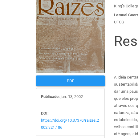
Barra
Con
King’s Colleg
lateral
do
Lemuel Guer
UFCG
de
arti
Re
artigos
prin
A idéia centr
PDF
sustentabilid
dar uma pausa
Publicado:
jun. 13, 2002
que eles pro
através dos q
natureza, sã
DOI:
estabelecido
https://doi.org/10.37370/raizes.2
velhos confl
002.v21.186
até agora, si