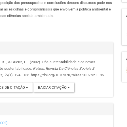
posição dos pressupostos e conclusões desses discursos pode nos
ear as escolhas e compromissos que envolvem a política ambiental e
das ciências sociais ambientais.
alhes
r
. R. ., & Guerra, L. . (2002). Pós-sustentabilidade e os novos
de sustentabilidade.
Raízes: Revista De Ciências Sociais E
go
as
,
21
(1), 124–136. https://doi.org/10.37370/raizes.2002.v21.186
S DE CITAÇÃO
BAIXAR CITAÇÃO
(2002)