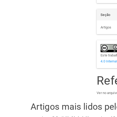
Seção
Artigos
Este traba
4.0 Interna
Ref
Ver no arquivo
Artigos mais lidos p