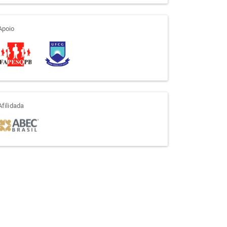
apoio
Apoio
afiliada
Afilidada