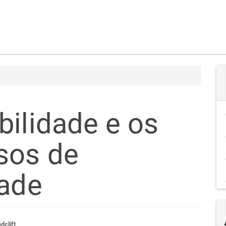
bilidade e os
sos de
dade
dclift