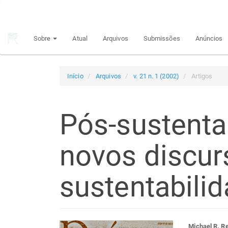
Navegação
Principal
Conteúdo
Sobre
Atual
Arquivos
Submissões
Anúncios
principal
Barra
Lateral
Início
Arquivos
v. 21 n. 1 (2002)
Artigos
Pós-sustenta
novos discur
sustentabili
Michael R. Re