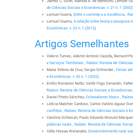
James C. Scott, Marilda A. de Menezes, Lemuel Gu
de Ciências Sociais e Econômicas: v. 21 n. 1 (2002
Lemuel Guerra,
Entre o controle e a insolência
,
Raí
Lemuel Guerra,
A relação entre teoria e pesquisa 
Econômicas: v. 32 n. 1 (2012)
Artigos Semelhantes
Valerio Turnes, Ademir Antonio Cazella, Bernard P
e Serviços Territoriais
,
Raízes: Revista de Ciências
Maria Sirlene da Cruz, Sergio Schneider ,
Feiras al
e Econômicas: v. 42 n. 1 (2022)
Emilio Romanini Netto, Valdir Frigo Denardin, Valte
Raízes: Revista de Ciências Sociais e Econômicas: 
Daniel Prieto Sánchez,
Colonialismo tóxico
,
Raízes
Letícia Malcher Cardoso, Carlos Valério Aguiar G
conflitos
,
Raízes: Revista de Ciências Sociais e Ec
Carolina Schiesari, Paulo Eduardo Moruzzi Marque
públicas rurais
,
Raízes: Revista de Ciências Sociai
Célia Hissae Watanabe,
Desenvolvimento rural sus