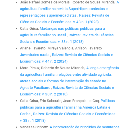
João Rafael Gomes de Morais, Roberto de Sousa Miranda,
A
agricultura familiar na revista SuperHiper: contextos e
representações supermercadistas
,
Raízes: Revista de
Ciências Sociais e Econômicas: v. 43 n. 1 (2023)
Catia Grisa,
Mudanças nas políticas públicas para a
agricultura familiar no Brasil
,
Raízes: Revista de Ciências
Sociais e Econômicas: v. 38 n. 1 (2018)
Ariane Favareto, Mireya Valencia, Arilson Favareto,
Juventudes rurais
,
Raízes: Revista de Ciências Sociais e
Econômicas: v. 44 n. 2 (2024)
Marc Piraux, Roberto de Sousa Miranda,
A longa emergência
da agricultura familiar: relações entre atividade agrícola,
atores sociais e formas de intervenção do estado no
Agreste Paraibano
,
Raízes: Revista de Ciências Sociais e
Econômicas: v. 30 n. 2 (2010)
Catia Grisa, Eric Sabourin, Jean-François Le Coq,
Políticas
públicas para a agricultura familiar na América Latina e
Caribe
,
Raízes: Revista de Ciências Sociais e Econômicas:
v. 38 n. 1 (2018)
Vanessa Schottz,
A incorporação de princípios de segurança