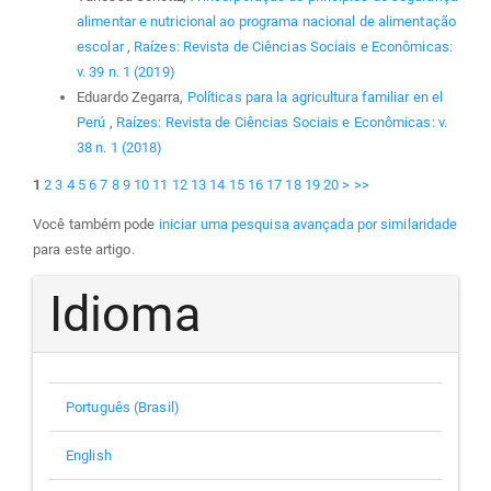
alimentar e nutricional ao programa nacional de alimentação
escolar
,
Raízes: Revista de Ciências Sociais e Econômicas:
v. 39 n. 1 (2019)
Eduardo Zegarra,
Políticas para la agricultura familiar en el
Perú
,
Raízes: Revista de Ciências Sociais e Econômicas: v.
38 n. 1 (2018)
1
2
3
4
5
6
7
8
9
10
11
12
13
14
15
16
17
18
19
20
>
>>
Você também pode
iniciar uma pesquisa avançada por similaridade
para este artigo.
Idioma
Português (Brasil)
English