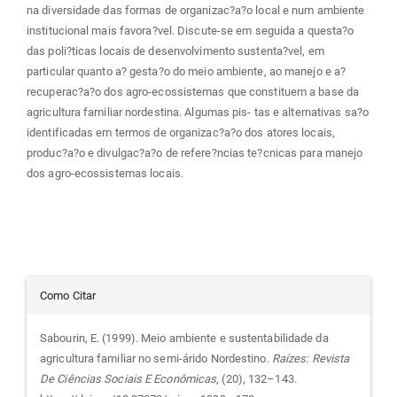
na diversidade das formas de organizac?a?o local e num ambiente
institucional mais favora?vel. Discute-se em seguida a questa?o
das poli?ticas locais de desenvolvimento sustenta?vel, em
particular quanto a? gesta?o do meio ambiente, ao manejo e a?
recuperac?a?o dos agro-ecossistemas que constituem a base da
agricultura familiar nordestina. Algumas pis- tas e alternativas sa?o
identificadas em termos de organizac?a?o dos atores locais,
produc?a?o e divulgac?a?o de refere?ncias te?cnicas para manejo
dos agro-ecossistemas locais.
Detalhes
Como Citar
do
Sabourin, E. (1999). Meio ambiente e sustentabilidade da
agricultura familiar no semi-árido Nordestino.
Raízes: Revista
artigo
De Ciências Sociais E Econômicas
, (20), 132–143.