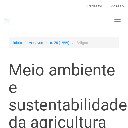
Navegação
Cadastro
Acesso
Principal
Conteúdo
Toggl
principal
naviga
Barra
Lateral
Início
Arquivos
n. 20 (1999)
Artigos
Meio ambiente
e
sustentabilidade
da agricultura