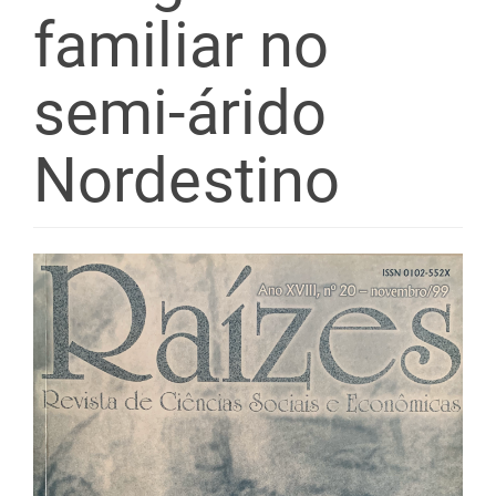
familiar no
semi-árido
Nordestino
Barra
lateral
de
artigos