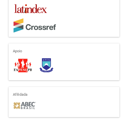
apoio
Apoio
afiliada
Afilidada