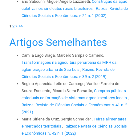
Eric Sabourin, Miguel Ângelo Lazzaretti,
Construção da ação
coletiva nos sindicatos rurais brasileiros
,
Raízes: Revista de
Ciências Sociais e Econômicas: v. 21 n. 1 (2002)
1
2
>
>>
Artigos Semelhantes
Camila Lago Braga, Marcelo Sampaio Carneiro,
Transformações na agricultura periurbana da MRH da
aglomeração urbana de São Luís
,
Raízes: Revista de
Ciências Sociais e Econômicas: v. 39 n. 2 (2019)
Regina Aparecida Leite de Camargo, Vanilde Ferreira de
Souza-Esquerdo, Ricardo Serra Borsatto,
Compras públicas
estaduais na formação de sistemas agroalimentares locais
,
Raízes: Revista de Ciências Sociais e Econômicas: v. 41 n. 2
(2021)
Maria Sirlene da Cruz, Sergio Schneider ,
Feiras alimentares
e mercados territoriais
,
Raízes: Revista de Ciências Sociais
e Econômicas: v. 42 n. 1 (2022)