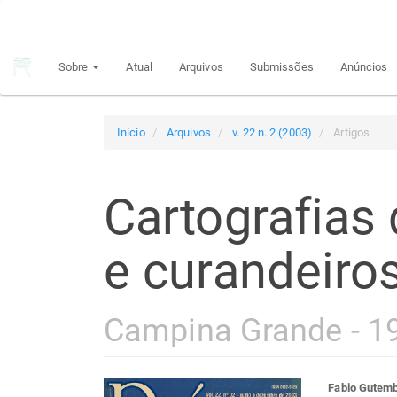
Navegação
Principal
Conteúdo
Sobre
Atual
Arquivos
Submissões
Anúncios
principal
Barra
Lateral
Início
Arquivos
v. 22 n. 2 (2003)
Artigos
Cartografias 
e curandeiro
Campina Grande - 1
Fabio Gutem