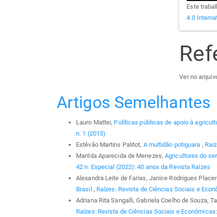
Este traba
4.0 Interna
Ref
Ver no arquivo
Artigos Semelhantes
Lauro Mattei,
Políticas públicas de apoio à agricult
n. 1 (2015)
Estêvão Martins Palitot,
A multidão potiguara
,
Raíz
Marilda Aparecida de Menezes,
Agricultores do se
42 n. Especial (2022): 40 anos da Revista Raízes
Alexandra Leite de Farias, Janice Rodrigues Place
Brasil
,
Raízes: Revista de Ciências Sociais e Econô
Adriana Rita Sangalli, Gabriela Coelho de Souza, 
Raízes: Revista de Ciências Sociais e Econômicas: 