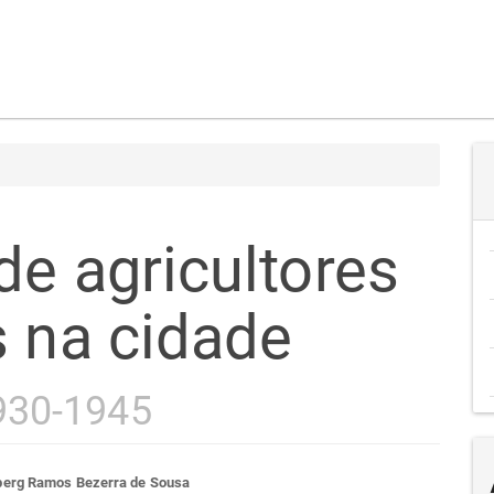
de agricultores
s na cidade
930-1945
berg Ramos Bezerra de Sousa