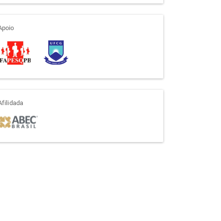
apoio
Apoio
afiliada
Afilidada