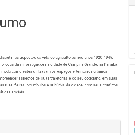
teúdo
sumo
go
cipal
 discutimos aspectos da vida de agricultores nos anos 1920-1945,
o locus das investigações a cidade de Campina Grande, na Paraíba.
 modo como estes utilizavam os espaços e territórios urbanos,
preender aspectos de suas trajetórias e do seu cotidiano, em suas
s ruas, feiras, prostíbulos e subúrbis da cidade, com seus conflitos
ráticas sociais.
alhes
r