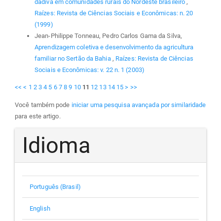
dádiva em comunidades rurais do Nordeste brasileiro
,
Raízes: Revista de Ciências Sociais e Econômicas: n. 20
(1999)
Jean-Philippe Tonneau, Pedro Carlos Gama da Silva,
Aprendizagem coletiva e desenvolvimento da agricultura
familiar no Sertão da Bahia
,
Raízes: Revista de Ciências
Sociais e Econômicas: v. 22 n. 1 (2003)
<<
<
1
2
3
4
5
6
7
8
9
10
11
12
13
14
15
>
>>
Você também pode
iniciar uma pesquisa avançada por similaridade
para este artigo.
Idioma
Português (Brasil)
English