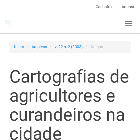
Navegação
Cadastro
Acesso
Principal
Conteúdo
Toggl
principal
naviga
Barra
Lateral
Início
Arquivos
v. 22 n. 2 (2003)
Artigos
Cartografias de
agricultores e
curandeiros na
cidade