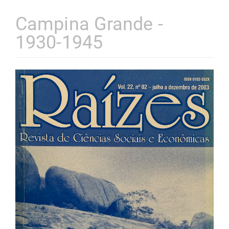
Campina Grande -
1930-1945
Barra
lateral
de
artigos