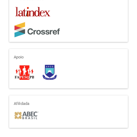
apoio
Apoio
afiliada
Afilidada