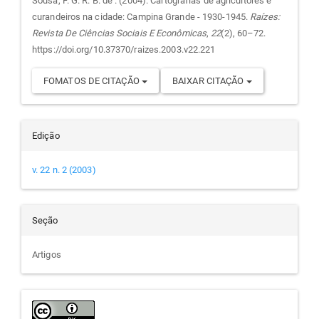
do
Sousa, F. G. R. B. de . (2004). Cartografias de agricultores e
curandeiros na cidade: Campina Grande - 1930-1945.
Raízes:
artigo
Revista De Ciências Sociais E Econômicas
,
22
(2), 60–72.
https://doi.org/10.37370/raizes.2003.v22.221
FOMATOS DE CITAÇÃO
BAIXAR CITAÇÃO
Edição
v. 22 n. 2 (2003)
Seção
Artigos