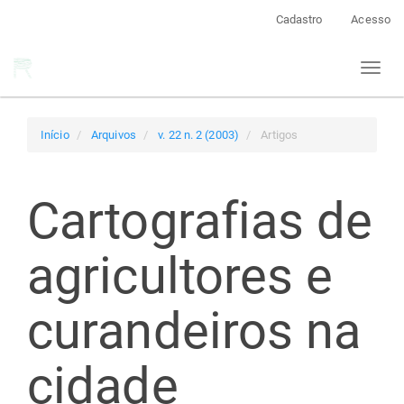
Navegação
Cadastro
Acesso
Principal
Conteúdo
Toggl
principal
naviga
Barra
Lateral
Início
Arquivos
v. 22 n. 2 (2003)
Artigos
Cartografias de
agricultores e
curandeiros na
cidade