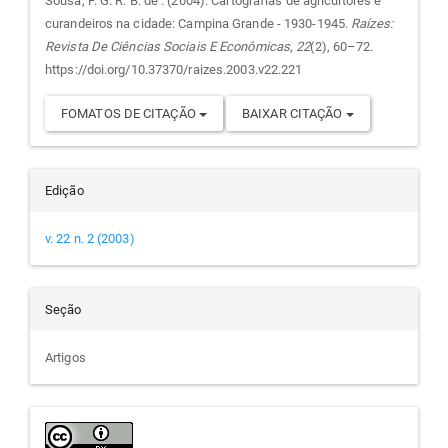
do
Sousa, F. G. R. B. de . (2004). Cartografias de agricultores e
curandeiros na cidade: Campina Grande - 1930-1945.
Raízes:
artigo
Revista De Ciências Sociais E Econômicas
,
22
(2), 60–72.
https://doi.org/10.37370/raizes.2003.v22.221
FOMATOS DE CITAÇÃO
BAIXAR CITAÇÃO
Edição
v. 22 n. 2 (2003)
Seção
Artigos