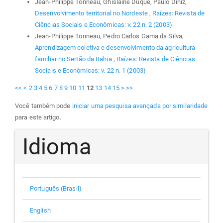
Jean-Philippe Tonneau, Ghislaine Duqué, Paulo Diniz,
Desenvolvimento territorial no Nordeste
,
Raízes: Revista de
Ciências Sociais e Econômicas: v. 22 n. 2 (2003)
Jean-Philippe Tonneau, Pedro Carlos Gama da Silva,
Aprendizagem coletiva e desenvolvimento da agricultura
familiar no Sertão da Bahia
,
Raízes: Revista de Ciências
Sociais e Econômicas: v. 22 n. 1 (2003)
<<
<
2
3
4
5
6
7
8
9
10
11
12
13
14
15
>
>>
Você também pode
iniciar uma pesquisa avançada por similaridade
para este artigo.
Idioma
Português (Brasil)
English