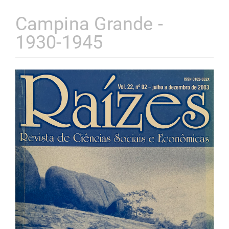
Campina Grande -
1930-1945
Barra
lateral
de
artigos