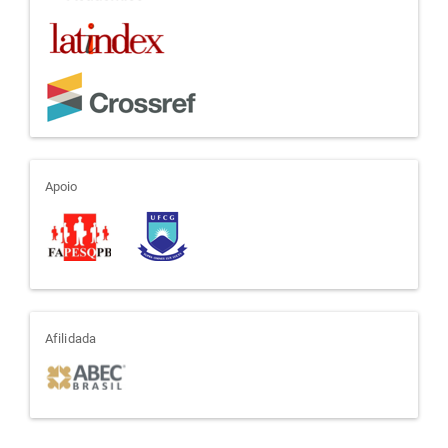
apoio
Apoio
afiliada
Afilidada