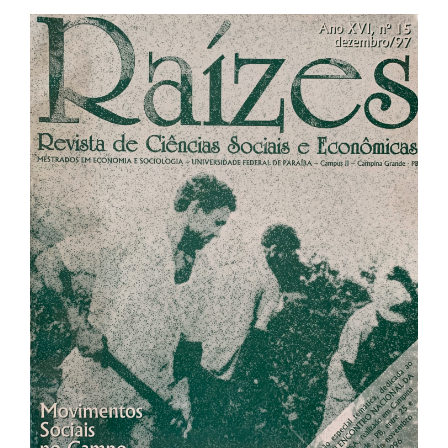
Barra
lateral
de
artigos