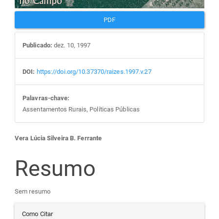
PDF
Publicado:
dez. 10, 1997
DOI:
https://doi.org/10.37370/raizes.1997.v.27
Palavras-chave:
Assentamentos Rurais, Políticas Públicas
Conteúdo
Vera Lúcia Silveira B. Ferrante
do
Resumo
artigo
Sem resumo
Detalhes
principal
Como Citar