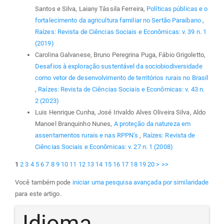
Santos e Silva, Laiany Tássila Ferreira,
Políticas públicas e o
fortalecimento da agricultura familiar no Sertão Paraibano
,
Raízes: Revista de Ciências Sociais e Econômicas: v. 39 n. 1
(2019)
Carolina Galvanese, Bruno Peregrina Puga, Fábio Grigoletto,
Desafios à exploração sustentável da sociobiodiversidade
como vetor de desenvolvimento de territórios rurais no Brasil
,
Raízes: Revista de Ciências Sociais e Econômicas: v. 43 n.
2 (2023)
Luis Henrique Cunha, José Irivaldo Alves Oliveira Silva, Aldo
Manoel Branquinho Nunes,
A proteção da natureza em
assentamentos rurais e nas RPPN’s
,
Raízes: Revista de
Ciências Sociais e Econômicas: v. 27 n. 1 (2008)
1
2
3
4
5
6
7
8
9
10
11
12
13
14
15
16
17
18
19
20
>
>>
Você também pode
iniciar uma pesquisa avançada por similaridade
para este artigo.
Idioma