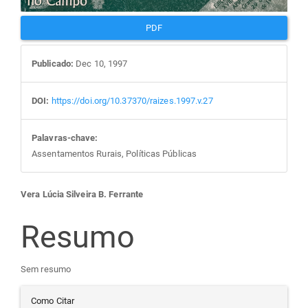
PDF
Publicado:
Dec 10, 1997
DOI:
https://doi.org/10.37370/raizes.1997.v.27
Palavras-chave:
Assentamentos Rurais, Políticas Públicas
Conteúdo
Vera Lúcia Silveira B. Ferrante
do
Resumo
artigo
Sem resumo
Detalhes
principal
Como Citar