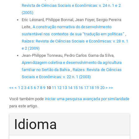
Revista de Ciências Sociais e Econômicas: v. 24 n. 1 e 2
(2005)
Eric Léonard, Philippe Bonnal, Jean Foyer, Sergio Pereira
Leite,
A construção normativa do desenvolvimento
sustentável nos contextos de sua “tradução em políticas”
,
Raízes: Revista de Ciências Sociais e Econômicas: v. 28 n. 1
e 2 (2009)
Jean-Philippe Tonneau, Pedro Carlos Gama da Silva,
Aprendizagem coletiva e desenvolvimento da agricultura
familiar no Sertão da Bahia
,
Raízes: Revista de Ciências
Sociais e Econômicas: v. 22 n. 1 (2003)
<<
<
1
2
3
4
5
6
7
8
9
10
11
12
13
14
15
16
17
18
19
20
>
>>
Você também pode
iniciar uma pesquisa avançada por similaridade
para este artigo.
Idioma