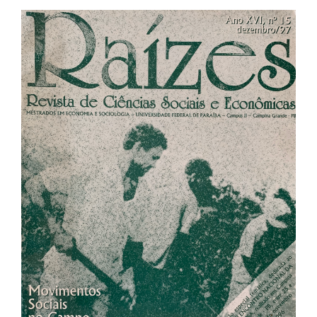
Barra
lateral
de
artigos