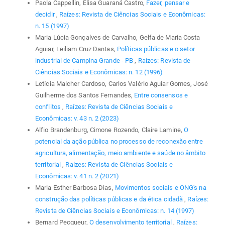
Paola Cappellin, Elisa Guaraná Castro,
Fazer, pensar e
decidir
,
Raízes: Revista de Ciências Sociais e Econômicas:
n. 15 (1997)
Maria Lúcia Gonçalves de Carvalho, Gelfa de Maria Costa
Aguiar, Leiliam Cruz Dantas,
Políticas públicas e o setor
industrial de Campina Grande - PB
,
Raízes: Revista de
Ciências Sociais e Econômicas: n. 12 (1996)
Letícia Malcher Cardoso, Carlos Valério Aguiar Gomes, José
Guilherme dos Santos Fernandes,
Entre consensos e
conflitos
,
Raízes: Revista de Ciências Sociais e
Econômicas: v. 43 n. 2 (2023)
Alfio Brandenburg, Cimone Rozendo, Claire Lamine,
O
potencial da ação pública no processo de reconexão entre
agricultura, alimentação, meio ambiente e saúde no âmbito
territorial
,
Raízes: Revista de Ciências Sociais e
Econômicas: v. 41 n. 2 (2021)
Maria Esther Barbosa Dias,
Movimentos sociais e ONG's na
construção das políticas públicas e da ética cidadã
,
Raízes:
Revista de Ciências Sociais e Econômicas: n. 14 (1997)
Bernard Pecqueur,
O desenvolvimento territorial
,
Raízes: