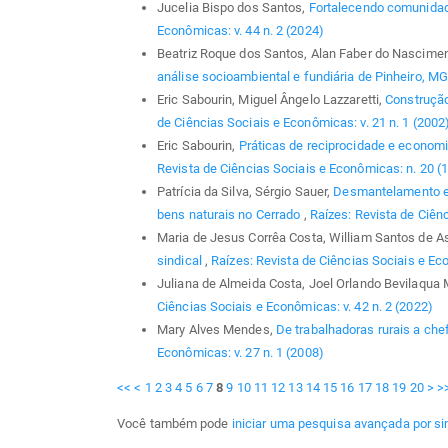
Jucelia Bispo dos Santos,
Fortalecendo comunida
Econômicas: v. 44 n. 2 (2024)
Beatriz Roque dos Santos, Alan Faber do Nascimen
análise socioambiental e fundiária de Pinheiro, M
Eric Sabourin, Miguel Ângelo Lazzaretti,
Construção
de Ciências Sociais e Econômicas: v. 21 n. 1 (2002
Eric Sabourin,
Práticas de reciprocidade e econom
Revista de Ciências Sociais e Econômicas: n. 20 (
Patrícia da Silva, Sérgio Sauer,
Desmantelamento e d
bens naturais no Cerrado
,
Raízes: Revista de Ciênc
Maria de Jesus Corrêa Costa, William Santos de 
sindical
,
Raízes: Revista de Ciências Sociais e Eco
Juliana de Almeida Costa, Joel Orlando Bevilaqua 
Ciências Sociais e Econômicas: v. 42 n. 2 (2022)
Mary Alves Mendes,
De trabalhadoras rurais a ch
Econômicas: v. 27 n. 1 (2008)
<<
<
1
2
3
4
5
6
7
8
9
10
11
12
13
14
15
16
17
18
19
20
>
>
Você também pode
iniciar uma pesquisa avançada por si