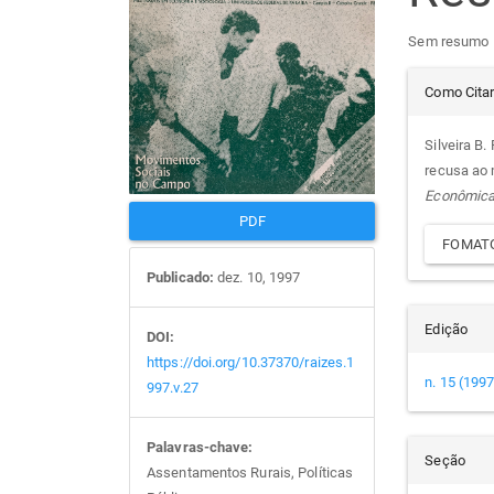
de
arti
Sem resumo
Det
artigos
prin
Como Cita
do
Silveira B.
recusa ao 
arti
Econômic
PDF
FOMATO
Publicado:
dez. 10, 1997
Edição
DOI:
https://doi.org/10.37370/raizes.1
n. 15 (1997
997.v.27
Palavras-chave:
Seção
Assentamentos Rurais, Políticas