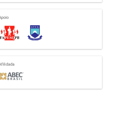
apoio
Apoio
afiliada
Afilidada