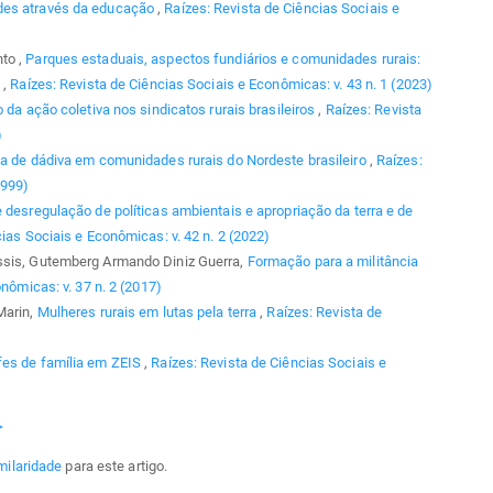
des através da educação
,
Raízes: Revista de Ciências Sociais e
to ,
Parques estaduais, aspectos fundiários e comunidades rurais:
G
,
Raízes: Revista de Ciências Sociais e Econômicas: v. 43 n. 1 (2023)
 da ação coletiva nos sindicatos rurais brasileiros
,
Raízes: Revista
)
ia de dádiva em comunidades rurais do Nordeste brasileiro
,
Raízes:
1999)
esregulação de políticas ambientais e apropriação da terra e de
ias Sociais e Econômicas: v. 42 n. 2 (2022)
Assis, Gutemberg Armando Diniz Guerra,
Formação para a militância
nômicas: v. 37 n. 2 (2017)
Marin,
Mulheres rurais em lutas pela terra
,
Raízes: Revista de
efes de família em ZEIS
,
Raízes: Revista de Ciências Sociais e
>
milaridade
para este artigo.