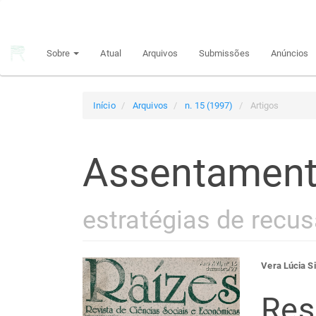
Navegação
Principal
Conteúdo
Sobre
Atual
Arquivos
Submissões
Anúncios
principal
Barra
Lateral
Início
Arquivos
n. 15 (1997)
Artigos
Assentamento
estratégias de recu
Barra
Con
Vera Lúcia Si
lateral
do
Re