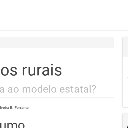
s rurais
sa ao modelo estatal?
teúdo
lveira B. Ferrante
sumo