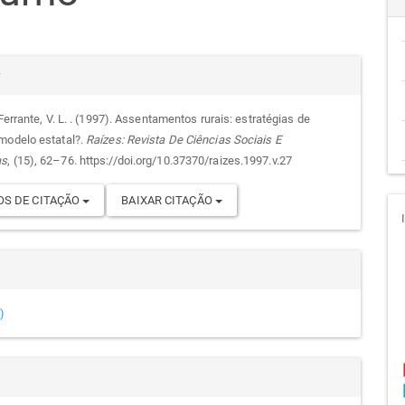
go
alhes
cipal
r
 Ferrante, V. L. . (1997). Assentamentos rurais: estratégias de
modelo estatal?.
Raízes: Revista De Ciências Sociais E
go
as
, (15), 62–76. https://doi.org/10.37370/raizes.1997.v.27
S DE CITAÇÃO
BAIXAR CITAÇÃO
)