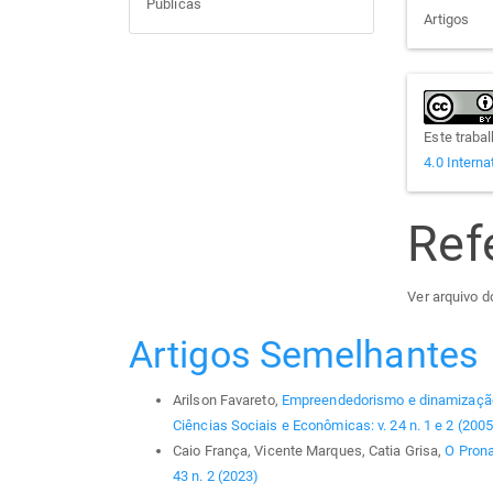
Públicas
Artigos
Este traba
4.0 Interna
Ref
Ver arquivo do
Artigos Semelhantes
Arilson Favareto,
Empreendedorismo e dinamização 
Ciências Sociais e Econômicas: v. 24 n. 1 e 2 (2005
Caio França, Vicente Marques, Catia Grisa,
O Pron
43 n. 2 (2023)