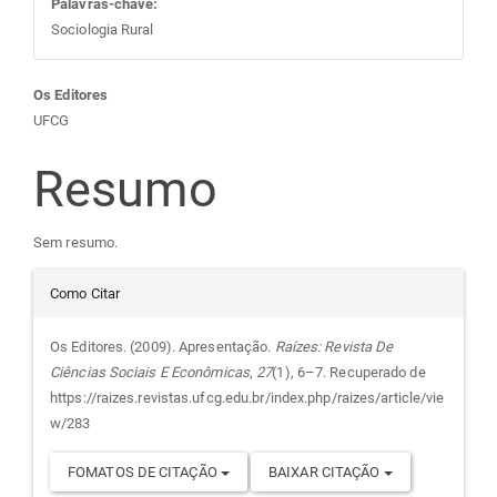
Palavras-chave:
Sociologia Rural
Conteúdo
Os Editores
UFCG
do
Resumo
artigo
Sem resumo.
principal
Detalhes
Como Citar
do
Os Editores. (2009). Apresentação.
Raízes: Revista De
Ciências Sociais E Econômicas
,
27
(1), 6–7. Recuperado de
artigo
https://raizes.revistas.ufcg.edu.br/index.php/raizes/article/vie
w/283
FOMATOS DE CITAÇÃO
BAIXAR CITAÇÃO