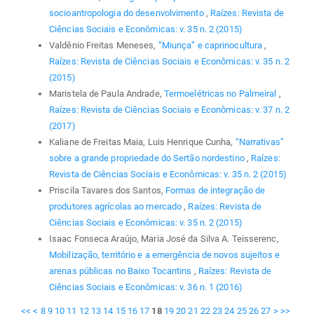
socioantropologia do desenvolvimento
,
Raízes: Revista de
Ciências Sociais e Econômicas: v. 35 n. 2 (2015)
Valdênio Freitas Meneses,
“Miunça” e caprinocultura
,
Raízes: Revista de Ciências Sociais e Econômicas: v. 35 n. 2
(2015)
Maristela de Paula Andrade,
Termoelétricas no Palmeiral
,
Raízes: Revista de Ciências Sociais e Econômicas: v. 37 n. 2
(2017)
Kaliane de Freitas Maia, Luis Henrique Cunha,
“Narrativas”
sobre a grande propriedade do Sertão nordestino
,
Raízes:
Revista de Ciências Sociais e Econômicas: v. 35 n. 2 (2015)
Priscila Tavares dos Santos,
Formas de integração de
produtores agrícolas ao mercado
,
Raízes: Revista de
Ciências Sociais e Econômicas: v. 35 n. 2 (2015)
Isaac Fonseca Araújo, Maria José da Silva A. Teisserenc,
Mobilização, território e a emergência de novos sujeitos e
arenas públicas no Baixo Tocantins
,
Raízes: Revista de
Ciências Sociais e Econômicas: v. 36 n. 1 (2016)
<<
<
8
9
10
11
12
13
14
15
16
17
18
19
20
21
22
23
24
25
26
27
>
>>