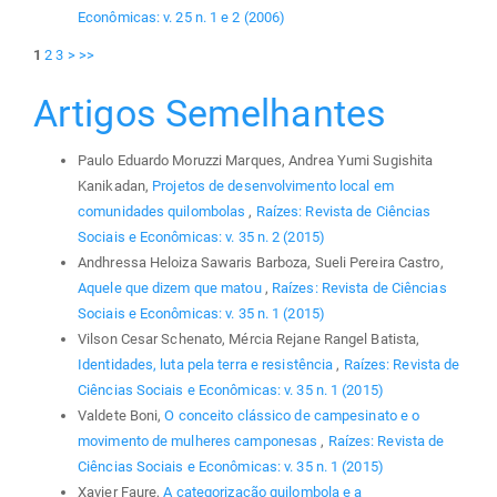
Econômicas: v. 25 n. 1 e 2 (2006)
1
2
3
>
>>
Artigos Semelhantes
Paulo Eduardo Moruzzi Marques, Andrea Yumi Sugishita
Kanikadan,
Projetos de desenvolvimento local em
comunidades quilombolas
,
Raízes: Revista de Ciências
Sociais e Econômicas: v. 35 n. 2 (2015)
Andhressa Heloiza Sawaris Barboza, Sueli Pereira Castro,
Aquele que dizem que matou
,
Raízes: Revista de Ciências
Sociais e Econômicas: v. 35 n. 1 (2015)
Vilson Cesar Schenato, Mércia Rejane Rangel Batista,
Identidades, luta pela terra e resistência
,
Raízes: Revista de
Ciências Sociais e Econômicas: v. 35 n. 1 (2015)
Valdete Boni,
O conceito clássico de campesinato e o
movimento de mulheres camponesas
,
Raízes: Revista de
Ciências Sociais e Econômicas: v. 35 n. 1 (2015)
Xavier Faure,
A categorização quilombola e a