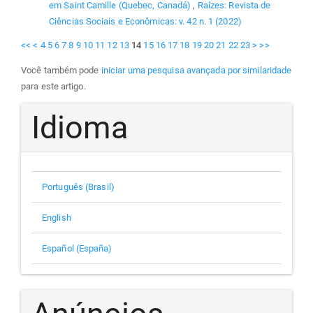
em Saint Camille (Quebec, Canadá)
,
Raízes: Revista de
Ciências Sociais e Econômicas: v. 42 n. 1 (2022)
<<
<
4
5
6
7
8
9
10
11
12
13
14
15
16
17
18
19
20
21
22
23
>
>>
Você também pode
iniciar uma pesquisa avançada por similaridade
para este artigo.
Idioma
Português (Brasil)
English
Español (España)