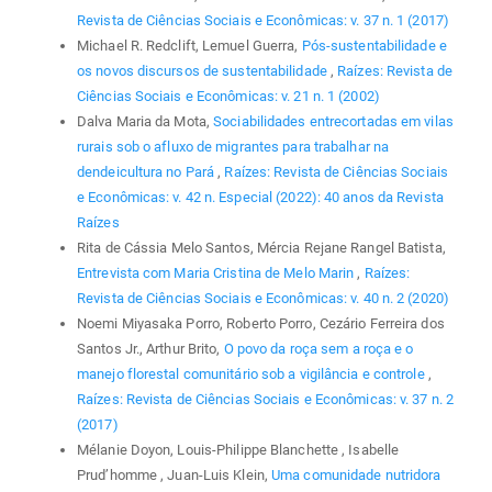
Revista de Ciências Sociais e Econômicas: v. 37 n. 1 (2017)
Michael R. Redclift, Lemuel Guerra,
Pós-sustentabilidade e
os novos discursos de sustentabilidade
,
Raízes: Revista de
Ciências Sociais e Econômicas: v. 21 n. 1 (2002)
Dalva Maria da Mota,
Sociabilidades entrecortadas em vilas
rurais sob o afluxo de migrantes para trabalhar na
dendeicultura no Pará
,
Raízes: Revista de Ciências Sociais
e Econômicas: v. 42 n. Especial (2022): 40 anos da Revista
Raízes
Rita de Cássia Melo Santos, Mércia Rejane Rangel Batista,
Entrevista com Maria Cristina de Melo Marin
,
Raízes:
Revista de Ciências Sociais e Econômicas: v. 40 n. 2 (2020)
Noemi Miyasaka Porro, Roberto Porro, Cezário Ferreira dos
Santos Jr., Arthur Brito,
O povo da roça sem a roça e o
manejo florestal comunitário sob a vigilância e controle
,
Raízes: Revista de Ciências Sociais e Econômicas: v. 37 n. 2
(2017)
Mélanie Doyon, Louis-Philippe Blanchette , Isabelle
Prud’homme , Juan-Luis Klein,
Uma comunidade nutridora