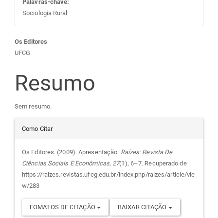
Palavras-chave:
Sociologia Rural
Conteúdo
Os Editores
UFCG
do
Resumo
artigo
Sem resumo.
principal
Detalhes
Como Citar
do
Os Editores. (2009). Apresentação.
Raízes: Revista De
Ciências Sociais E Econômicas
,
27
(1), 6–7. Recuperado de
artigo
https://raizes.revistas.ufcg.edu.br/index.php/raizes/article/vie
w/283
FOMATOS DE CITAÇÃO
BAIXAR CITAÇÃO