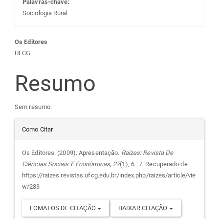
Palavras-chave:
Sociologia Rural
Conteúdo
Os Editores
UFCG
do
Resumo
artigo
Sem resumo.
principal
Detalhes
Como Citar
do
Os Editores. (2009). Apresentação.
Raízes: Revista De
Ciências Sociais E Econômicas
,
27
(1), 6–7. Recuperado de
artigo
https://raizes.revistas.ufcg.edu.br/index.php/raizes/article/vie
w/283
FOMATOS DE CITAÇÃO
BAIXAR CITAÇÃO