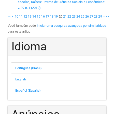
escolar
,
Raízes: Revista de Ciências Sociais e Econômicas:
v. 39 n. 1 (2019)
<<
<
10
11
12
13
14
15
16
17
18
19
20
21
22
23
24
25
26
27
28
29
>
>>
Você também pode
iniciar uma pesquisa avançada por similaridade
para este artigo.
Idioma
Português (Brasil)
English
Español (España)