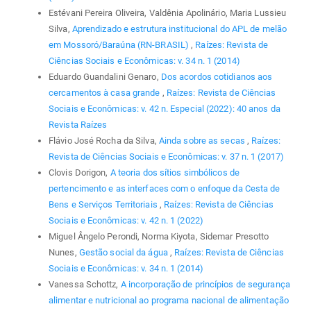
Estévani Pereira Oliveira, Valdênia Apolinário, Maria Lussieu
Silva,
Aprendizado e estrutura institucional do APL de melão
em Mossoró/Baraúna (RN-BRASIL)
,
Raízes: Revista de
Ciências Sociais e Econômicas: v. 34 n. 1 (2014)
Eduardo Guandalini Genaro,
Dos acordos cotidianos aos
cercamentos à casa grande
,
Raízes: Revista de Ciências
Sociais e Econômicas: v. 42 n. Especial (2022): 40 anos da
Revista Raízes
Flávio José Rocha da Silva,
Ainda sobre as secas
,
Raízes:
Revista de Ciências Sociais e Econômicas: v. 37 n. 1 (2017)
Clovis Dorigon,
A teoria dos sítios simbólicos de
pertencimento e as interfaces com o enfoque da Cesta de
Bens e Serviços Territoriais
,
Raízes: Revista de Ciências
Sociais e Econômicas: v. 42 n. 1 (2022)
Miguel Ângelo Perondi, Norma Kiyota, Sidemar Presotto
Nunes,
Gestão social da água
,
Raízes: Revista de Ciências
Sociais e Econômicas: v. 34 n. 1 (2014)
Vanessa Schottz,
A incorporação de princípios de segurança
alimentar e nutricional ao programa nacional de alimentação