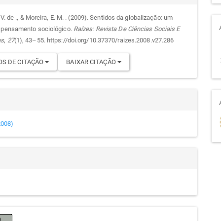
. V. de ., & Moreira, E. M. . (2009). Sentidos da globalização: um
 pensamento sociológico.
Raízes: Revista De Ciências Sociais E
go
as
,
27
(1), 43–55. https://doi.org/10.37370/raizes.2008.v27.286
S DE CITAÇÃO
BAIXAR CITAÇÃO
(2008)