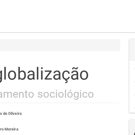
globalização
amento sociológico
teúdo
s de Oliveira
iro Moreira