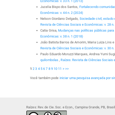
Econômicas: v. 33 n. 1 (2013)
Jucelia Bispo dos Santos,
Fortalecendo comunida
Econômicas: v. 44 n. 2 (2024)
Nelson Giordano Delgado,
Sociedade civil, estado 
Revista de Ciências Sociais e Econômicas: v. 28 n. 
Catia Grisa,
Mudanças nas políticas públicas para a
Econômicas: v. 38 n. 1 (2018)
João Batista Barros de Amorim, Maria Luiza Lins e 
Revista de Ciências Sociais e Econômicas: v. 30 n.
Paulo Eduardo Moruzzi Marques, Andrea Yumi Sug
quilombolas
,
Raízes: Revista de Ciências Sociais 
1
2
3
4
5
6
7
8
9
10
11
>
>>
Você também pode
iniciar uma pesquisa avançada por si
Raízes: Rev. de Cie. Soc. e Econ., Campina Grande, PB, Bras