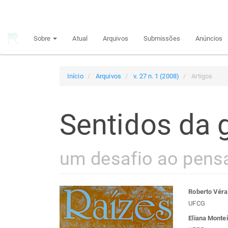
Navegação
Principal
Conteúdo
Sobre
Atual
Arquivos
Submissões
Anúncios
principal
Barra
Lateral
Início
Arquivos
v. 27 n. 1 (2008)
Artigos
Sentidos da 
um desafio ao pens
Barra
Con
Roberto Véra
UFCG
lateral
do
Eliana Monte