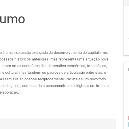
go
sumo
cipal
ão é uma expressão avançada do desenvolvimento do capitalismo.
ocessos históricos anteriores, mas representa uma situação nova.
lteram-se os conteúdos das dimensões econômica, tecnológica,
ial e cultural, mas também os padrões de articulação entre elas, o
ssam a relacionar-se reciprocamente. Projeta-se um novo todo
ciedade global, que desafia o pensamento sociológico a um imenso
eelaboração.
alhes
r