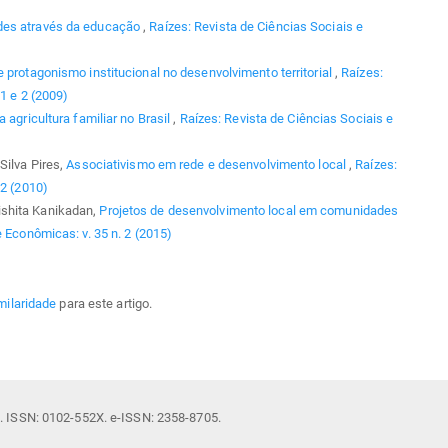
des através da educação
,
Raízes: Revista de Ciências Sociais e
e protagonismo institucional no desenvolvimento territorial
,
Raízes:
1 e 2 (2009)
 agricultura familiar no Brasil
,
Raízes: Revista de Ciências Sociais e
Silva Pires,
Associativismo em rede e desenvolvimento local
,
Raízes:
 2 (2010)
ishita Kanikadan,
Projetos de desenvolvimento local em comunidades
e Econômicas: v. 35 n. 2 (2015)
milaridade
para este artigo.
il. ISSN: 0102-552X. e-ISSN: 2358-8705.