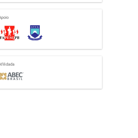
apoio
Apoio
afiliada
Afilidada