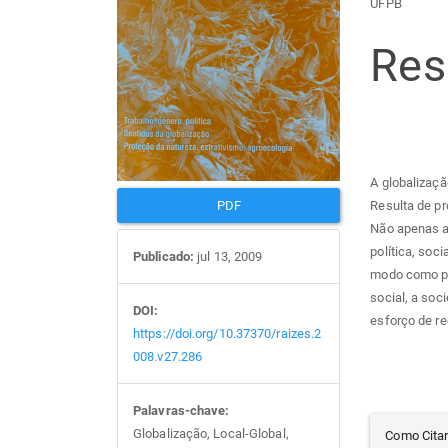
UFPB
de
arti
Re
artigos
prin
A globalizaç
Resulta de pr
PDF
Não apenas a
política, soc
Publicado:
jul 13, 2009
modo como pa
social, a so
DOI:
esforço de r
https://doi.org/10.37370/raizes.2
008.v27.286
Palavras-chave:
Det
Globalização, Local-Global,
Como Cita