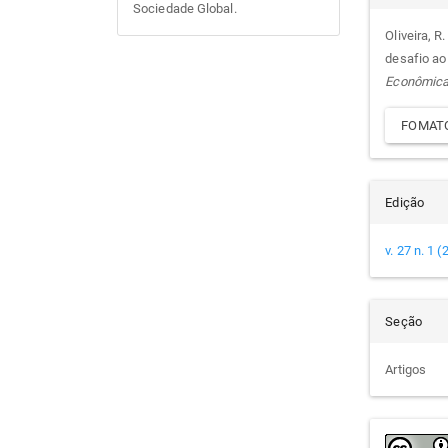
Sociedade Global.
do
Oliveira, R
desafio ao
arti
Econômic
FOMATO
Edição
v. 27 n. 1 
Seção
Artigos