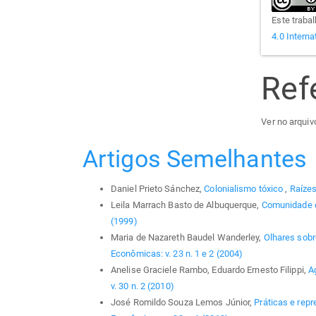
Este traba
4.0 Interna
Ref
Ver no arquivo
Artigos Semelhantes
Daniel Prieto Sánchez,
Colonialismo tóxico
,
Raízes
Leila Marrach Basto de Albuquerque,
Comunidade 
(1999)
Maria de Nazareth Baudel Wanderley,
Olhares sobre
Econômicas: v. 23 n. 1 e 2 (2004)
Anelise Graciele Rambo, Eduardo Ernesto Filippi,
A
v. 30 n. 2 (2010)
José Romildo Souza Lemos Júnior,
Práticas e rep