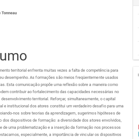
teúdo
e Tonneau
go
cipal
sumo
ento territorial enfrenta muitas vezes a falta de competência para
seu desempenho. As formações são meios freqüentemente usados
las. Esta comunicação propõe uma reflexão sobre a maneira como
dem contribuir ao fortalecimento das capacidades necessárias no
desenvolvimento territorial. Reforçar, simultaneamente, o capital
l e institucional dos atores constitui um verdadeiro desafio para uma
oiando-nos sobre teorias da aprendizagem, sugerimos hipóteses de
dos dispositivos de formação: a diversidade dos atores envolvidos,
e de uma problematização e a inserção da formação nos processos
 Destacamos, especialmente, a importância de vincular os dispositivos