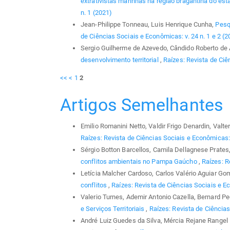
extrativistas marinhas na região bragantina do es
n. 1 (2021)
Jean-Philippe Tonneau, Luis Henrique Cunha,
Pesq
de Ciências Sociais e Econômicas: v. 24 n. 1 e 2 (2
Sergio Guilherme de Azevedo, Cândido Roberto de 
desenvolvimento territorial
,
Raízes: Revista de Ciê
<<
<
1
2
Artigos Semelhantes
Emilio Romanini Netto, Valdir Frigo Denardin, Valte
Raízes: Revista de Ciências Sociais e Econômicas: 
Sérgio Botton Barcellos, Camila Dellagnese Prates,
conflitos ambientais no Pampa Gaúcho
,
Raízes: R
Letícia Malcher Cardoso, Carlos Valério Aguiar G
conflitos
,
Raízes: Revista de Ciências Sociais e Ec
Valerio Turnes, Ademir Antonio Cazella, Bernard P
e Serviços Territoriais
,
Raízes: Revista de Ciências
André Luiz Guedes da Silva, Mércia Rejane Rangel Ba