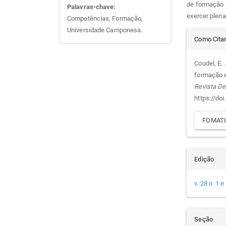
de formação a
Palavras-chave:
exercer plen
Competências, Formação,
Universidade Camponesa.
Det
Como Cita
do
Coudel, E. 
formação e
arti
Revista De
https://do
FOMATO
Edição
v. 28 n. 1 
Seção