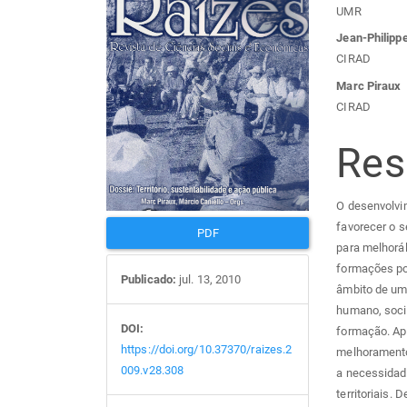
Barra
Con
UMR
lateral
do
Jean-Philipp
CIRAD
de
arti
Marc Piraux
CIRAD
artigos
prin
Re
O desenvolvim
favorecer o 
PDF
para melhorá
formações po
Publicado:
jul. 13, 2010
âmbito de um 
humano, socia
DOI:
formação. Ap
https://doi.org/10.37370/raizes.2
melhoramento 
009.v28.308
a necessidad
territoriais.