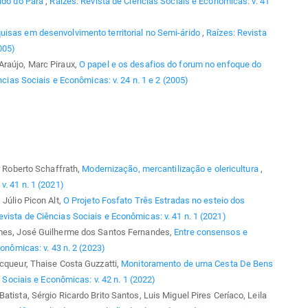
tado do Pará
,
Raízes: Revista de Ciências Sociais e Econômicas: v. 41
uisas em desenvolvimento territorial no Semi-árido
,
Raízes: Revista
005)
Araújo, Marc Piraux,
O papel e os desafios do forum no enfoque do
ncias Sociais e Econômicas: v. 24 n. 1 e 2 (2005)
r Roberto Schaffrath,
Modernização, mercantilização e olericultura
,
v. 41 n. 1 (2021)
 Júlio Picon Alt,
O Projeto Fosfato Três Estradas no esteio dos
evista de Ciências Sociais e Econômicas: v. 41 n. 1 (2021)
omes, José Guilherme dos Santos Fernandes,
Entre consensos e
onômicas: v. 43 n. 2 (2023)
ecqueur, Thaise Costa Guzzatti,
Monitoramento de uma Cesta De Bens
 Sociais e Econômicas: v. 42 n. 1 (2022)
tista, Sérgio Ricardo Brito Santos, Luis Miguel Pires Ceríaco, Leila