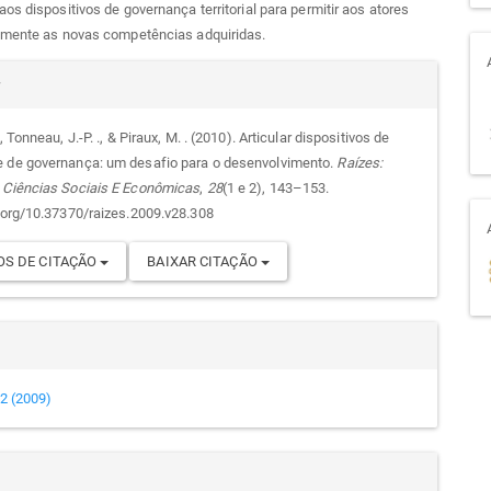
os dispositivos de governança territorial para permitir aos atores
amente as novas competências adquiridas.
alhes
r
., Tonneau, J.-P. ., & Piraux, M. . (2010). Articular dispositivos de
 de governança: um desafio para o desenvolvimento.
Raízes:
go
 Ciências Sociais E Econômicas
,
28
(1 e 2), 143–153.
i.org/10.37370/raizes.2009.v28.308
S DE CITAÇÃO
BAIXAR CITAÇÃO
e 2 (2009)