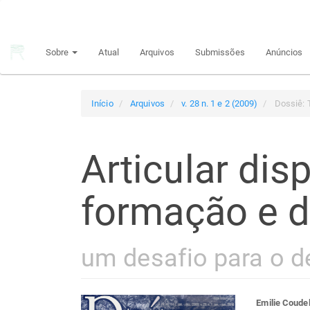
Navegação
Principal
Conteúdo
Sobre
Atual
Arquivos
Submissões
Anúncios
principal
Barra
Lateral
Início
Arquivos
v. 28 n. 1 e 2 (2009)
Dossiê: T
Articular dis
formação e 
um desafio para o 
Emilie Coude