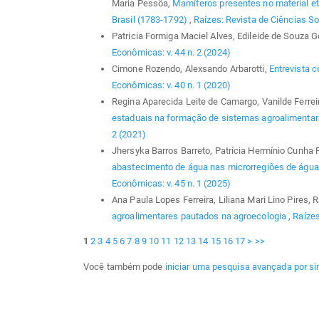
Maria Pessôa,
Mamíferos presentes no material et
Brasil (1783-1792)
,
Raízes: Revista de Ciências So
Patricia Formiga Maciel Alves, Edileide de Souza G
Econômicas: v. 44 n. 2 (2024)
Cimone Rozendo, Alexsando Arbarotti,
Entrevista c
Econômicas: v. 40 n. 1 (2020)
Regina Aparecida Leite de Camargo, Vanilde Ferrei
estaduais na formação de sistemas agroalimentar
2 (2021)
Jhersyka Barros Barreto, Patrícia Hermínio Cunha F
abastecimento de água nas microrregiões de água
Econômicas: v. 45 n. 1 (2025)
Ana Paula Lopes Ferreira, Liliana Mari Lino Pires
agroalimentares pautados na agroecologia
,
Raízes
1
2
3
4
5
6
7
8
9
10
11
12
13
14
15
16
17
>
>>
Você também pode
iniciar uma pesquisa avançada por si