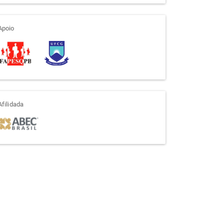
apoio
Apoio
afiliada
Afilidada