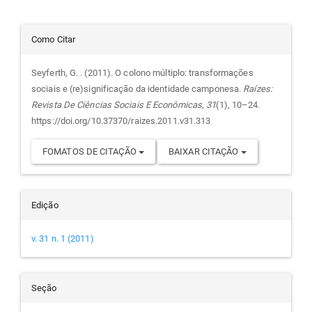
Detalhes
Como Citar
do
Seyferth, G. . (2011). O colono múltiplo: transformações
sociais e (re)significação da identidade camponesa.
Raízes:
artigo
Revista De Ciências Sociais E Econômicas
,
31
(1), 10–24.
https://doi.org/10.37370/raizes.2011.v31.313
FOMATOS DE CITAÇÃO
BAIXAR CITAÇÃO
Edição
v. 31 n. 1 (2011)
Seção