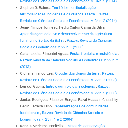
Revista de Ciências Sociais e Econômicas: v. 34 n. 2 (2014)
Stephen G. Baines,
Territórios, territorialização,
territorialidades indígenas e os direitos à terra
,
Raízes:
Revista de Ciências Sociais e Econômicas: v. 34 n. 2 (2014)
Jean-Philippe Tonneau, Pedro Carlos Gama da Silva,
Aprendizagem coletiva e desenvolvimento da agricultura
familiar no Sertão da Bahia
,
Raízes: Revista de Ciências
Sociais e Econômicas: v. 22 n. 1 (2003)
Carla Ladeira Pimentel Águas,
Festa, fronteira e resistência
,
Raízes: Revista de Ciências Sociais e Econômicas: v. 33 n. 2
(2013)
Giuliana Franco Leal,
O poder dos donos da terra
,
Raízes:
Revista de Ciências Sociais e Econômicas: v. 22 n. 2 (2003)
Lemuel Guerra,
Entre o controle e a insolência
,
Raízes:
Revista de Ciências Sociais e Econômicas: v. 22 n. 2 (2003)
Janice Rodrigues Placeres Borges, Fazal Hussain Chaudrhy,
Pedro Ferreira Filho,
Representações de comunidades
tradicionais
,
Raízes: Revista de Ciências Sociais e
Econômicas: v. 23 n. 1 e 2 (2004)
Renata Medeiros Paoliello,
Etnicidade, conservação