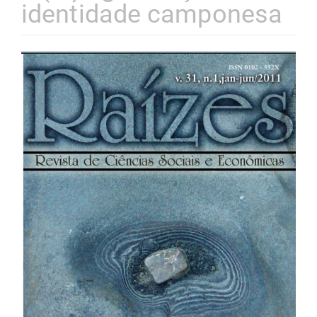
identidade camponesa
Barra
lateral
de
artigos