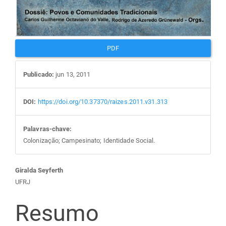
PDF
Publicado:
jun 13, 2011
DOI:
https://doi.org/10.37370/raizes.2011.v31.313
Palavras-chave:
Colonização; Campesinato; Identidade Social.
Conteúdo
Giralda Seyferth
UFRJ
do
Resumo
artigo