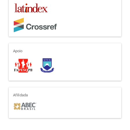
apoio
Apoio
afiliada
Afilidada