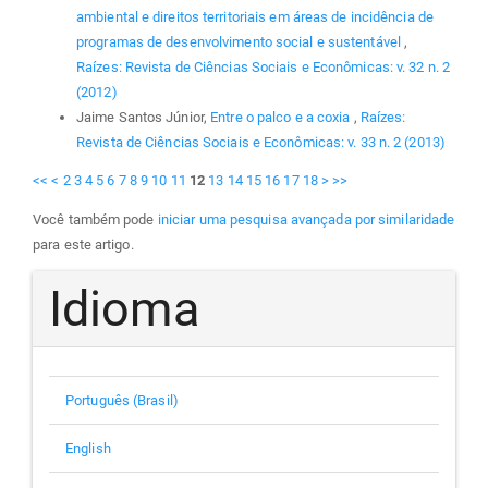
ambiental e direitos territoriais em áreas de incidência de
programas de desenvolvimento social e sustentável
,
Raízes: Revista de Ciências Sociais e Econômicas: v. 32 n. 2
(2012)
Jaime Santos Júnior,
Entre o palco e a coxia
,
Raízes:
Revista de Ciências Sociais e Econômicas: v. 33 n. 2 (2013)
<<
<
2
3
4
5
6
7
8
9
10
11
12
13
14
15
16
17
18
>
>>
Você também pode
iniciar uma pesquisa avançada por similaridade
para este artigo.
Idioma
Português (Brasil)
English