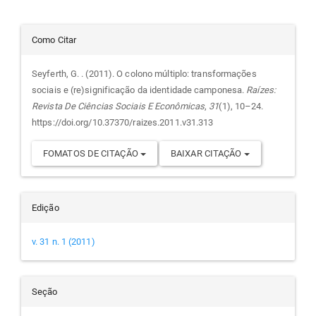
Detalhes
Como Citar
do
Seyferth, G. . (2011). O colono múltiplo: transformações
sociais e (re)significação da identidade camponesa.
Raízes:
artigo
Revista De Ciências Sociais E Econômicas
,
31
(1), 10–24.
https://doi.org/10.37370/raizes.2011.v31.313
FOMATOS DE CITAÇÃO
BAIXAR CITAÇÃO
Edição
v. 31 n. 1 (2011)
Seção