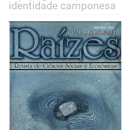
identidade camponesa
Barra
lateral
de
artigos