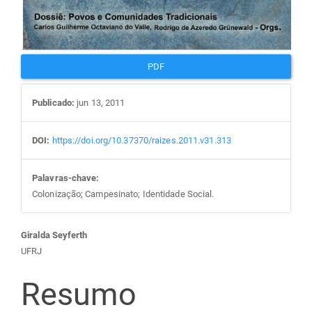
PDF
Publicado:
jun 13, 2011
DOI:
https://doi.org/10.37370/raizes.2011.v31.313
Palavras-chave:
Colonização; Campesinato; Identidade Social.
Conteúdo
Giralda Seyferth
UFRJ
do
Resumo
artigo