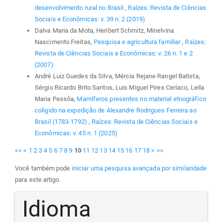
desenvolvimento rural no Brasil
,
Raízes: Revista de Ciências
Sociais e Econômicas: v. 39 n. 2 (2019)
Dalva Maria da Mota, Heribert Schmitz, Minelvina
Nascimento Freitas,
Pesquisa e agricultura familiar
,
Raízes:
Revista de Ciências Sociais e Econômicas: v. 26 n. 1 e 2
(2007)
André Luiz Guedes da Silva, Mércia Rejane Rangel Batista,
Sérgio Ricardo Brito Santos, Luis Miguel Pires Ceríaco, Leila
Maria Pessôa,
Mamíferos presentes no material etnográfico
coligido na expedição de Alexandre Rodrigues Ferreira ao
Brasil (1783-1792)
,
Raízes: Revista de Ciências Sociais e
Econômicas: v. 45 n. 1 (2025)
<<
<
1
2
3
4
5
6
7
8
9
10
11
12
13
14
15
16
17
18
>
>>
Você também pode
iniciar uma pesquisa avançada por similaridade
para este artigo.
Idioma