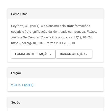
Detalhes
Como Citar
do
Seyferth, G. . (2011). O colono múltiplo: transformações
sociais e (re)significação da identidade camponesa.
Raízes:
artigo
Revista De Ciências Sociais E Econômicas
,
31
(1), 10–24.
https://doi.org/10.37370/raizes.2011.v31.313
FOMATOS DE CITAÇÃO
BAIXAR CITAÇÃO
Edição
v. 31 n. 1 (2011)
Seção