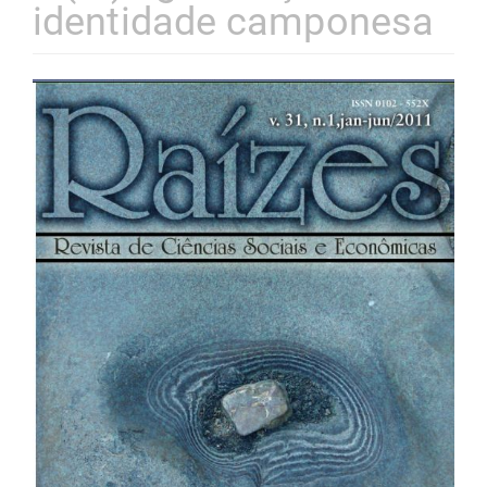
identidade camponesa
Barra
lateral
de
artigos