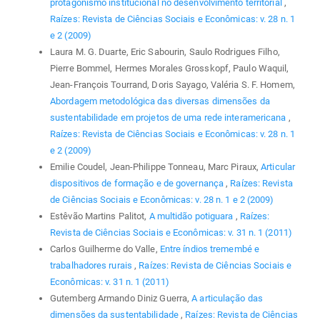
protagonismo institucional no desenvolvimento territorial
,
Raízes: Revista de Ciências Sociais e Econômicas: v. 28 n. 1
e 2 (2009)
Laura M. G. Duarte, Eric Sabourin, Saulo Rodrigues Filho,
Pierre Bommel, Hermes Morales Grosskopf, Paulo Waquil,
Jean-François Tourrand, Doris Sayago, Valéria S. F. Homem,
Abordagem metodológica das diversas dimensões da
sustentabilidade em projetos de uma rede interamericana
,
Raízes: Revista de Ciências Sociais e Econômicas: v. 28 n. 1
e 2 (2009)
Emilie Coudel, Jean-Philippe Tonneau, Marc Piraux,
Articular
dispositivos de formação e de governança
,
Raízes: Revista
de Ciências Sociais e Econômicas: v. 28 n. 1 e 2 (2009)
Estêvão Martins Palitot,
A multidão potiguara
,
Raízes:
Revista de Ciências Sociais e Econômicas: v. 31 n. 1 (2011)
Carlos Guilherme do Valle,
Entre índios tremembé e
trabalhadores rurais
,
Raízes: Revista de Ciências Sociais e
Econômicas: v. 31 n. 1 (2011)
Gutemberg Armando Diniz Guerra,
A articulação das
dimensões da sustentabilidade
,
Raízes: Revista de Ciências