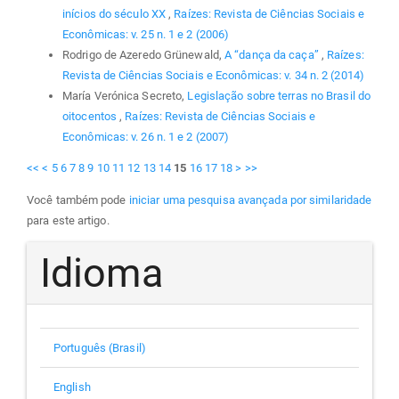
inícios do século XX
,
Raízes: Revista de Ciências Sociais e
Econômicas: v. 25 n. 1 e 2 (2006)
Rodrigo de Azeredo Grünewald,
A “dança da caça”
,
Raízes:
Revista de Ciências Sociais e Econômicas: v. 34 n. 2 (2014)
María Verónica Secreto,
Legislação sobre terras no Brasil do
oitocentos
,
Raízes: Revista de Ciências Sociais e
Econômicas: v. 26 n. 1 e 2 (2007)
<<
<
5
6
7
8
9
10
11
12
13
14
15
16
17
18
>
>>
Você também pode
iniciar uma pesquisa avançada por similaridade
para este artigo.
Idioma
Português (Brasil)
English