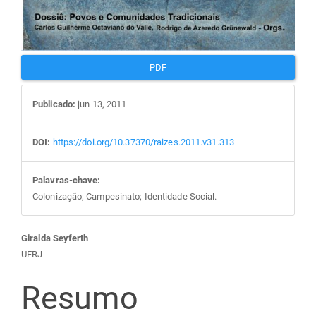
PDF
Publicado:
jun 13, 2011
DOI:
https://doi.org/10.37370/raizes.2011.v31.313
Palavras-chave:
Colonização; Campesinato; Identidade Social.
Conteúdo
Giralda Seyferth
UFRJ
do
Resumo
artigo