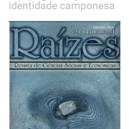
identidade camponesa
Barra
lateral
de
artigos