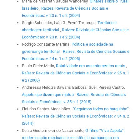
Maria de Nazareth Baudel Wanderley,
Olhares sobre o “rural”
brasileiro
,
Raízes: Revista de Ciências Sociais e
Econômicas: v. 23 n. 1 e 2 (2004)
Sergio Schneider, Iván G. Peyré Tartaruga,
Território e
abordagem territorial
,
Raízes: Revista de Ciências Sociais e
Econômicas: v. 23 n. 1 e 2 (2004)
Rodrigo Constante Martins,
Política e sociedade na
governança territorial
,
Raízes: Revista de Ciências Sociais e
Econômicas: v. 24 n. 1 e 2 (2005)
Paulo Freire Mello,
Rotatividade em assentamentos rurais
,
Raízes: Revista de Ciências Sociais e Econômicas: v. 25 n. 1
e 2 (2006)
Andhressa Heloiza Sawaris Barboza, Sueli Pereira Castro,
Aquele que dizem que matou
,
Raízes: Revista de Ciências
Sociais e Econômicas: v. 35 n. 1 (2015)
Eloi dos Santos Magalhães,
“Seguimos todos no barquinho”
,
Raízes: Revista de Ciências Sociais e Econômicas: v. 34 n. 2
(2014)
Celso Gestermeier do Nascimento,
O filme “Viva Zapata”,
modernização mexicana e resistência camponesa em