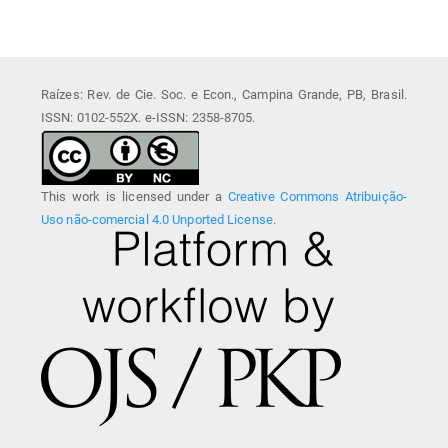
Raízes: Rev. de Cie. Soc. e Econ., Campina Grande, PB, Brasil.
ISSN: 0102-552X. e-ISSN: 2358-8705.
This work is licensed under a
Creative Commons Atribuição-
Uso não-comercial 4.0 Unported License
.