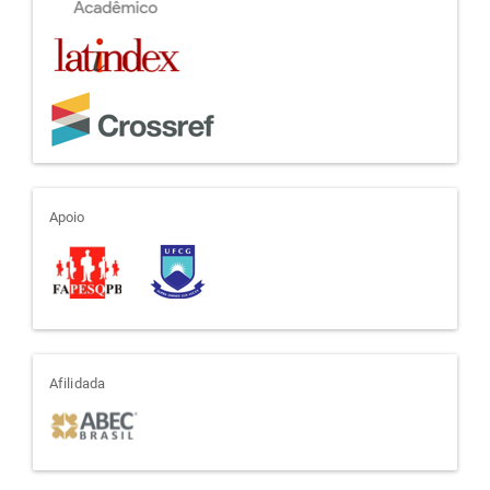
apoio
Apoio
afiliada
Afilidada