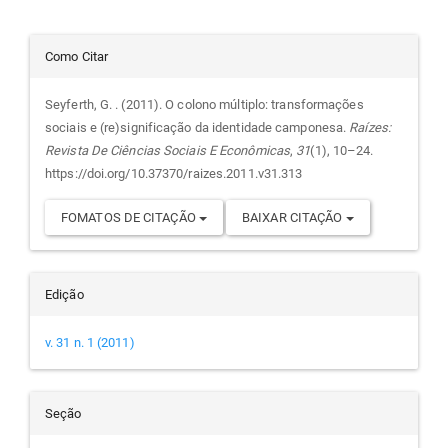
Detalhes
Como Citar
do
Seyferth, G. . (2011). O colono múltiplo: transformações
sociais e (re)significação da identidade camponesa.
Raízes:
artigo
Revista De Ciências Sociais E Econômicas
,
31
(1), 10–24.
https://doi.org/10.37370/raizes.2011.v31.313
FOMATOS DE CITAÇÃO
BAIXAR CITAÇÃO
Edição
v. 31 n. 1 (2011)
Seção