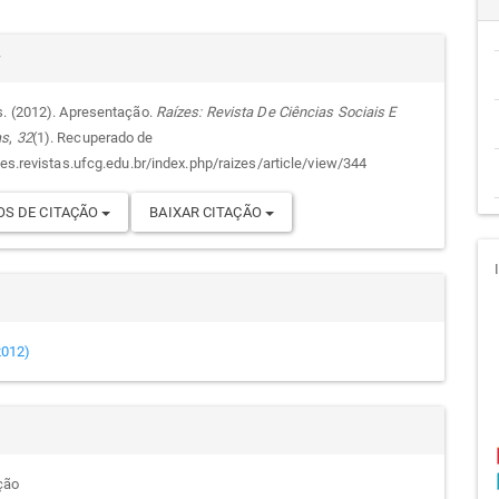
cipal
alhes
r
s. (2012). Apresentação.
Raízes: Revista De Ciências Sociais E
as
,
32
(1). Recuperado de
go
zes.revistas.ufcg.edu.br/index.php/raizes/article/view/344
S DE CITAÇÃO
BAIXAR CITAÇÃO
(2012)
ção