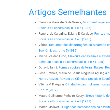
Artigos Semelhantes
Clemilda Maria de O. de Sousa,
Movimento operário
Sociais e Econômicas: n. 4 e 5 (1985)
René L. de Carvalho, Euláiia E. Cardoso,
Frentes mo
Sociais e Econômicas: n. 4 e 5 (1985)
Vários,
Resumos das dissertações do Mestrado em
Econômicas: n. 4 e 5 (1985)
Michel Zaidan Filho,
A lavoura canavieira e a exp
Ciências Sociais e Econômicas: n. 4 e 5 (1985)
Octavio Ianni,
Formas sociais da terra
,
Raízes: Rev
José Grabois, Maria de Jesus Nogueira Aguiar,
A c
Norte
,
Raízes: Revista de Ciências Sociais e Econô
Vilênia V. P. Aguiar,
O trabalho das mulheres nos e
37 n. 2 (2017)
Mauro Guilherme Pinheiro Koury ,
Breve história 
Sociais e Econômicas: n. 2 e 3 (1983)
Marcel Jollivet,
O lugar dos camponeses na estrut