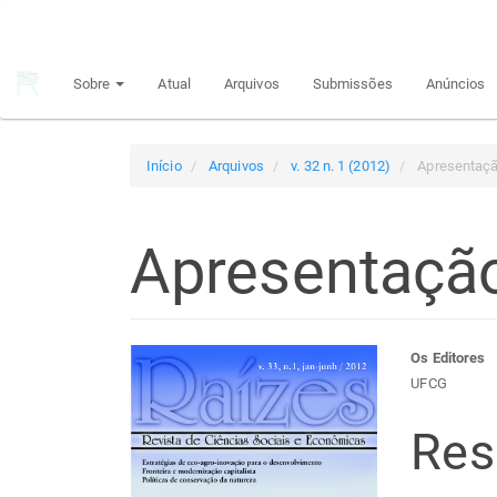
Navegação
Principal
Conteúdo
Sobre
Atual
Arquivos
Submissões
Anúncios
principal
Barra
Lateral
Início
Arquivos
v. 32 n. 1 (2012)
Apresentaç
Apresentaçã
Barra
Con
Os Editores
UFCG
lateral
do
Re
de
arti