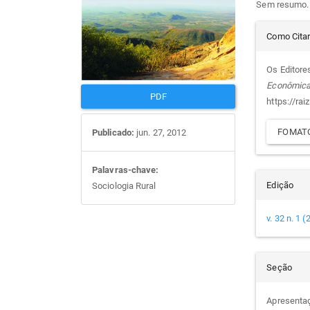
Sem resumo.
artigos
prin
Det
Como Cita
do
Os Editore
Econômic
arti
PDF
https://rai
FOMATO
Publicado:
jun. 27, 2012
Palavras-chave:
Edição
Sociologia Rural
v. 32 n. 1 
Seção
Apresenta