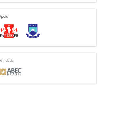
apoio
Apoio
afiliada
Afilidada