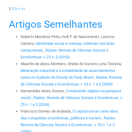
1
2
3
>
>>
Artigos Semelhantes
Roberto Mendoza Pinto, Kelli F. do Nascimento, Leoncio
Camino,
Identidade social e crenças coletivas nas lutas
camponesas
,
Raízes: Revista de Ciências Sociais e
Econômicas: v. 22 n. 2 (2003)
Maurílio de Abreu Monteiro, Sheila do Socorro Lima Teixeira,
Mineração industrial e a estabilidade de assentamentos
rurais no Sudeste do Estado do Pará, Brasil
,
Raízes: Revista
de Ciências Sociais e Econômicas: v. 25 n. 1 e 2 (2006)
Ramonildes Alves Gomes,
Construindo objetos na pesquisa
social
,
Raízes: Revista de Ciências Sociais e Econômicas: v.
25 n. 1 e 2 (2006)
Francisco Gomes de Andrade,
O capital social como ativo
das conquistas econômicas, políticas e sociais
,
Raízes:
Revista de Ciências Sociais e Econômicas: v. 25 n. 1 e 2
(2006)