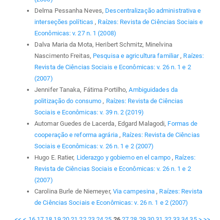
Delma Pessanha Neves,
Descentralização administrativa e
interseções políticas
,
Raízes: Revista de Ciências Sociais e
Econômicas: v. 27 n. 1 (2008)
Dalva Maria da Mota, Heribert Schmitz, Minelvina
Nascimento Freitas,
Pesquisa e agricultura familiar
,
Raízes:
Revista de Ciências Sociais e Econômicas: v. 26 n. 1 e 2
(2007)
Jennifer Tanaka, Fátima Portilho,
Ambiguidades da
politização do consumo
,
Raízes: Revista de Ciências
Sociais e Econômicas: v. 39 n. 2 (2019)
Automar Guedes de Lacerda, Edgard Malagodi,
Formas de
cooperação e reforma agrária
,
Raízes: Revista de Ciências
Sociais e Econômicas: v. 26 n. 1 e 2 (2007)
Hugo E. Ratier,
Liderazgo y gobierno en el campo
,
Raízes:
Revista de Ciências Sociais e Econômicas: v. 26 n. 1 e 2
(2007)
Carolina Burle de Niemeyer,
Via campesina
,
Raízes: Revista
de Ciências Sociais e Econômicas: v. 26 n. 1 e 2 (2007)
<<
<
16
17
18
19
20
21
22
23
24
25
26
27
28
29
30
31
32
33
34
35
>
>>