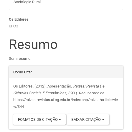
Sociologia Rural
Conteúdo
Os Editores
UFCG
do
Resumo
artigo
Sem resumo.
principal
Detalhes
Como Citar
do
Os Editores. (2012). Apresentação.
Raízes: Revista De
Ciências Sociais E Econômicas
,
32
(1). Recuperado de
artigo
https://raizes.revistas.ufcg.edu.br/index.php/raizes/article/vie
w/344
FOMATOS DE CITAÇÃO
BAIXAR CITAÇÃO