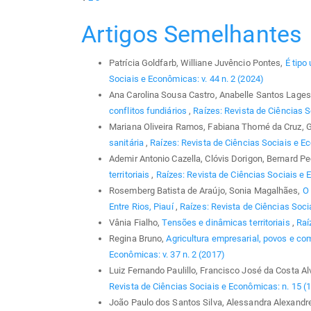
Artigos Semelhantes
Patrícia Goldfarb, Williane Juvêncio Pontes,
É tipo
Sociais e Econômicas: v. 44 n. 2 (2024)
Ana Carolina Sousa Castro, Anabelle Santos Lages,
conflitos fundiários
,
Raízes: Revista de Ciências S
Mariana Oliveira Ramos, Fabiana Thomé da Cruz, 
sanitária
,
Raízes: Revista de Ciências Sociais e Ec
Ademir Antonio Cazella, Clóvis Dorigon, Bernard P
territoriais
,
Raízes: Revista de Ciências Sociais e E
Rosemberg Batista de Araújo, Sonia Magalhães,
O 
Entre Rios, Piauí
,
Raízes: Revista de Ciências Soci
Vânia Fialho,
Tensões e dinâmicas territoriais
,
Raí
Regina Bruno,
Agricultura empresarial, povos e co
Econômicas: v. 37 n. 2 (2017)
Luiz Fernando Paulillo, Francisco José da Costa A
Revista de Ciências Sociais e Econômicas: n. 15 (
João Paulo dos Santos Silva, Alessandra Alexandre