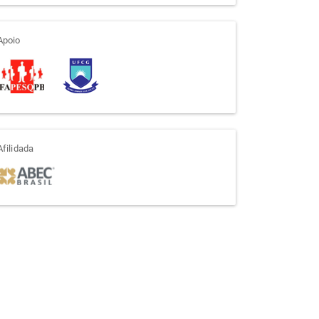
apoio
Apoio
afiliada
Afilidada