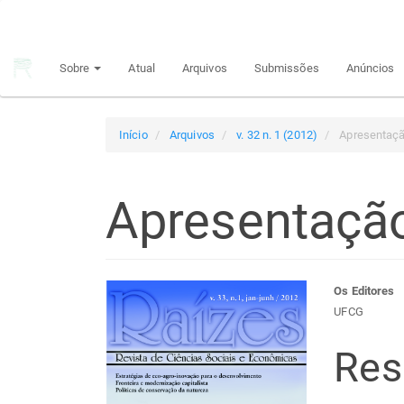
Navegação
Principal
Conteúdo
Sobre
Atual
Arquivos
Submissões
Anúncios
principal
Barra
Lateral
Início
Arquivos
v. 32 n. 1 (2012)
Apresentaç
Apresentaçã
Barra
Con
Os Editores
UFCG
lateral
do
Re
de
arti