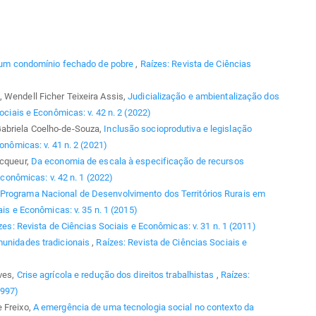
 um condomínio fechado de pobre
,
Raízes: Revista de Ciências
 Wendell Ficher Teixeira Assis,
Judicialização e ambientalização dos
ociais e Econômicas: v. 42 n. 2 (2022)
Gabriela Coelho-de-Souza,
Inclusão socioprodutiva e legislação
onômicas: v. 41 n. 2 (2021)
ecqueur,
Da economia de escala à especificação de recursos
conômicas: v. 42 n. 1 (2022)
Programa Nacional de Desenvolvimento dos Territórios Rurais em
ais e Econômicas: v. 35 n. 1 (2015)
zes: Revista de Ciências Sociais e Econômicas: v. 31 n. 1 (2011)
munidades tradicionais
,
Raízes: Revista de Ciências Sociais e
lves,
Crise agrícola e redução dos direitos trabalhistas
,
Raízes:
1997)
 Freixo,
A emergência de uma tecnologia social no contexto da