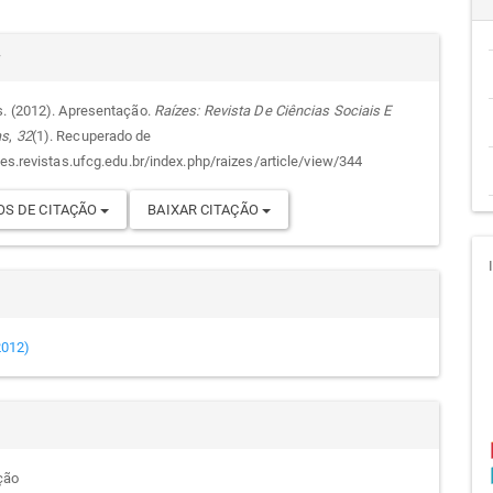
cipal
alhes
r
s. (2012). Apresentação.
Raízes: Revista De Ciências Sociais E
as
,
32
(1). Recuperado de
go
zes.revistas.ufcg.edu.br/index.php/raizes/article/view/344
S DE CITAÇÃO
BAIXAR CITAÇÃO
(2012)
ção