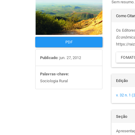
Sem resumo.
artigos
prin
Det
Como Cita
do
Os Editore
Econômic
arti
PDF
https://rai
FOMATO
Publicado:
jun. 27, 2012
Palavras-chave:
Edição
Sociologia Rural
v. 32 n. 1 
Seção
Apresenta