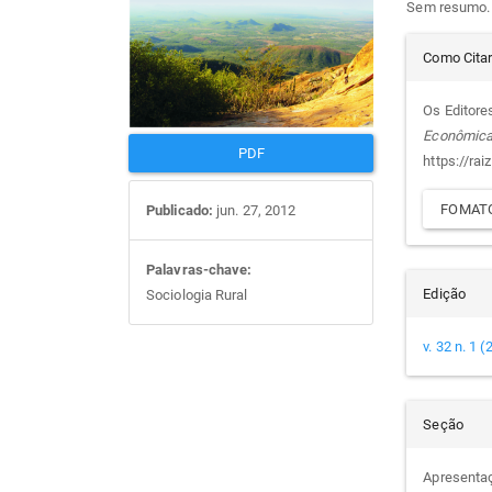
Sem resumo.
artigos
prin
Det
Como Cita
do
Os Editore
Econômic
arti
PDF
https://rai
FOMATO
Publicado:
jun. 27, 2012
Palavras-chave:
Edição
Sociologia Rural
v. 32 n. 1 
Seção
Apresenta