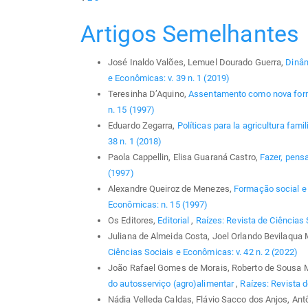
Artigos Semelhantes
José Inaldo Valões, Lemuel Dourado Guerra,
Dinâm
e Econômicas: v. 39 n. 1 (2019)
Teresinha D’Aquino,
Assentamento como nova form
n. 15 (1997)
Eduardo Zegarra,
Políticas para la agricultura famil
38 n. 1 (2018)
Paola Cappellin, Elisa Guaraná Castro,
Fazer, pensa
(1997)
Alexandre Queiroz de Menezes,
Formação social e 
Econômicas: n. 15 (1997)
Os Editores,
Editorial
,
Raízes: Revista de Ciências 
Juliana de Almeida Costa, Joel Orlando Bevilaqua 
Ciências Sociais e Econômicas: v. 42 n. 2 (2022)
João Rafael Gomes de Morais, Roberto de Sousa 
do autosserviço (agro)alimentar
,
Raízes: Revista d
Nádia Velleda Caldas, Flávio Sacco dos Anjos, Ant