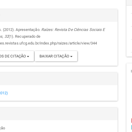
cipal
alhes
r
s. (2012). Apresentação.
Raízes: Revista De Ciências Sociais E
as
,
32
(1). Recuperado de
go
zes.revistas.ufcg.edu.br/index.php/raizes/article/view/344
S DE CITAÇÃO
BAIXAR CITAÇÃO
(2012)
ção