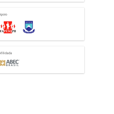
apoio
Apoio
afiliada
Afilidada