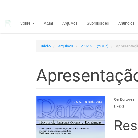
Navegação
Principal
Conteúdo
Sobre
Atual
Arquivos
Submissões
Anúncios
principal
Barra
Lateral
Início
Arquivos
v. 32 n. 1 (2012)
Apresentaç
Apresentaçã
Barra
Con
Os Editores
UFCG
lateral
do
Re
de
arti