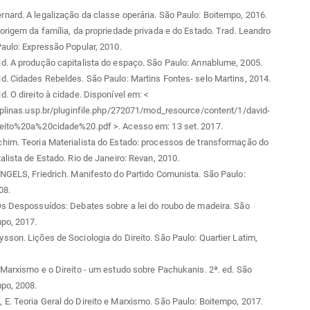
ard. A legalização da classe operária. São Paulo: Boitempo, 2016.
origem da família, da propriedade privada e do Estado. Trad. Leandro
aulo: Expressão Popular, 2010.
d. A produção capitalista do espaço. São Paulo: Annablume, 2005.
. Cidades Rebeldes. São Paulo: Martins Fontes- selo Martins, 2014.
. O direito à cidade. Disponível em: <
iplinas.usp.br/pluginfile.php/272071/mod_resource/content/1/david-
eito%20a%20cidade%20.pdf >. Acesso em: 13 set. 2017.
him. Teoria Materialista do Estado: processos de transformação do
alista de Estado. Rio de Janeiro: Revan, 2010.
NGELS, Friedrich. Manifesto do Partido Comunista. São Paulo:
08.
Os Despossuídos: Debates sobre a lei do roubo de madeira. São
po, 2017.
son. Lições de Sociologia do Direito. São Paulo: Quartier Latim,
Marxismo e o Direito - um estudo sobre Pachukanis. 2ª. ed. São
po, 2008.
. Teoria Geral do Direito e Marxismo. São Paulo: Boitempo, 2017.