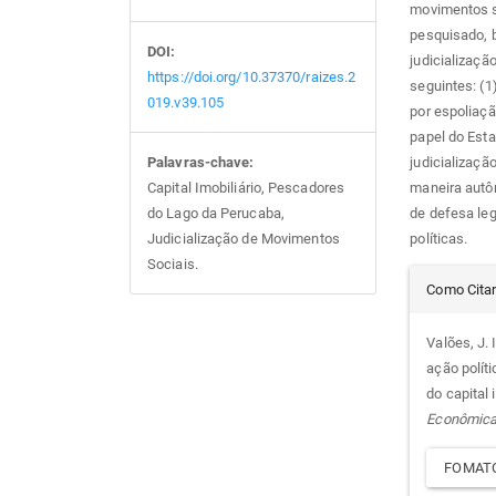
movimentos s
pesquisado, 
DOI:
judicializaçã
https://doi.org/10.37370/raizes.2
seguintes: (
019.v39.105
por espoliaçã
papel do Esta
judicializaçã
Palavras-chave:
maneira autô
Capital Imobiliário, Pescadores
de defesa leg
do Lago da Perucaba,
políticas.
Judicialização de Movimentos
Sociais.
Det
Como Cita
do
Valões, J. 
ação polít
arti
do capital
Econômic
FOMATO