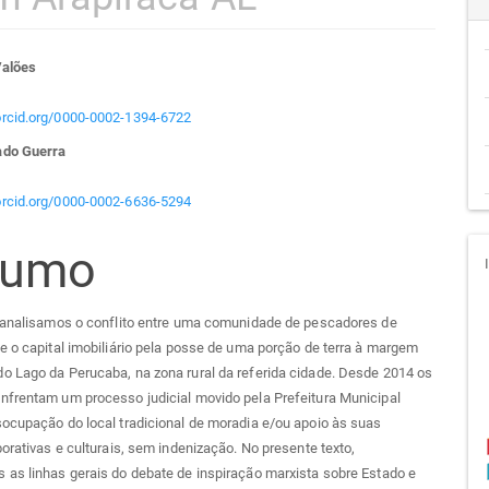
teúdo
Valões
/orcid.org/0000-0002-1394-6722
ado Guerra
go
/orcid.org/0000-0002-6636-5294
cipal
sumo
, analisamos o conflito entre uma comunidade de pescadores de
e o capital imobiliário pela posse de uma porção de terra à margem
o Lago da Perucaba, na zona rural da referida cidade. Desde 2014 os
nfrentam um processo judicial movido pela Prefeitura Municipal
ocupação do local tradicional de moradia e/ou apoio às suas
borativas e culturais, sem indenização. No presente texto,
as linhas gerais do debate de inspiração marxista sobre Estado e