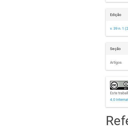
Edição
v. 39 n. 1 
Seção
Artigos
Este traba
4.0 Interna
Ref