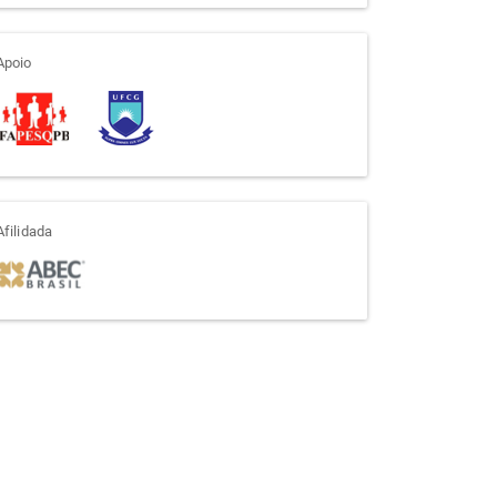
apoio
Apoio
afiliada
Afilidada