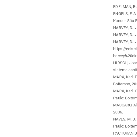
EDELMAN, Bern
ENGELS, F. A 
Konder. São P
HARVEY, Davi
HARVEY, David
HARVEY, David
https://edisc
harvey%20dir
HIRSCH, Joac
sistema capit
MARX, Karl; E
Boitempo, 20
MARX, Karl. 
Paulo: Boitem
MASCARO, Alys
2006.
NAVES, M. B. 
Paulo: Boitem
PACHUKANIS, E