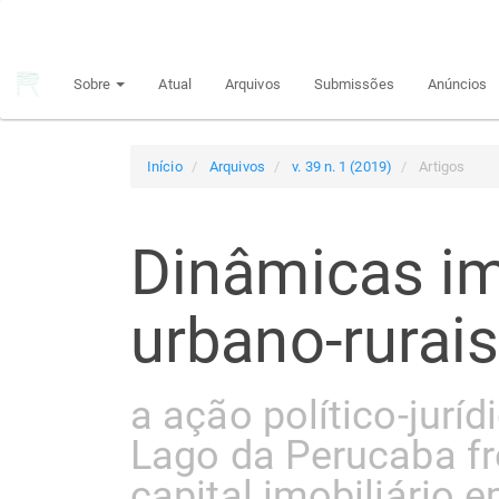
Navegação
Principal
Conteúdo
Sobre
Atual
Arquivos
Submissões
Anúncios
principal
Barra
Lateral
Início
Arquivos
v. 39 n. 1 (2019)
Artigos
Dinâmicas im
urbano-rurai
a ação político-jurí
Lago da Perucaba fr
capital imobiliário 