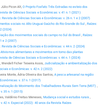
 Júlio Picon Alt,
O Projeto Fosfato Três Estradas no esteio dos
evista de Ciências Sociais e Econômicas: v. 41 n. 1 (2021)
: Revista de Ciências Sociais e Econômicas: v. 26 n. 1 e 2 (2007)
entos sociais no Alto Uruguai Gaúcho do Rio Grande do Sul
,
Raízes:
 2 (2024)
iação dos movimentos sociais do campo no Sul do Brasil
,
Raízes:
1 e 2 (2007)
: Revista de Ciências Sociais e Econômicas: v. 44 n. 2 (2024)
,
Ativismos alimentares e movimentos em torno das plantas
evista de Ciências Sociais e Econômicas: v. 44 n. 1 (2024)
 Wendell Ficher Teixeira Assis,
Judicialização e ambientalização dos
ociais e Econômicas: v. 42 n. 2 (2022)
eira Monte, Ádria Oliveira dos Santos,
A pesca artesanal na região
Econômicas: v. 37 n. 1 (2017)
inalização do Movimento dos Trabalhadores Rurais Sem Terra (MST)
,
v. 35 n. 1 (2015)
es, Valdênio Freitas Meneses,
Mudança social e estudos rurais
,
v. 42 n. Especial (2022): 40 anos da Revista Raízes