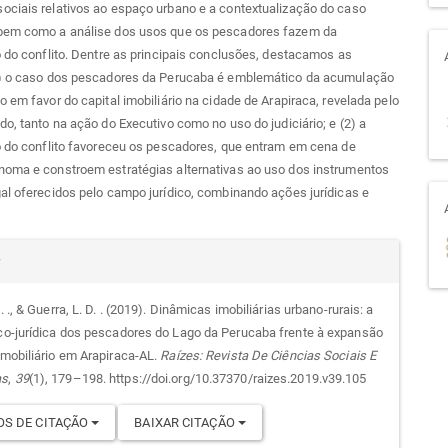
ociais relativos ao espaço urbano e a contextualização do caso
bem como a análise dos usos que os pescadores fazem da
o do conflito. Dentre as principais conclusões, destacamos as
1) o caso dos pescadores da Perucaba é emblemático da acumulação
o em favor do capital imobiliário na cidade de Arapiraca, revelada pelo
do, tanto na ação do Executivo como no uso do judiciário; e (2) a
o do conflito favoreceu os pescadores, que entram em cena de
noma e constroem estratégias alternativas ao uso dos instrumentos
al oferecidos pelo campo jurídico, combinando ações jurídicas e
alhes
r
I. ., & Guerra, L. D. . (2019). Dinâmicas imobiliárias urbano-rurais: a
ico-jurídica dos pescadores do Lago da Perucaba frente à expansão
go
 imobiliário em Arapiraca-AL.
Raízes: Revista De Ciências Sociais E
as
,
39
(1), 179–198. https://doi.org/10.37370/raizes.2019.v39.105
S DE CITAÇÃO
BAIXAR CITAÇÃO