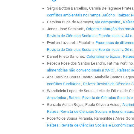
Sérgio Botton Barcellos, Camila Dellagnese Prates,
conflitos ambientais no Pampa Gaúcho
,
Raízes: R
Carolina Burle de Niemeyer,
Via campesina
,
Raízes
Jonas José Seminotti,
Origem e atuação dos movim
Revista de Ciências Sociais e Econômicas: v. 44 n.
Everton Lazzaretti Picolotto,
Processos de diferenc
Revista de Ciências Sociais e Econômicas: v. 26 n. 
Daniel Prieto Sánchez,
Colonialismo tóxico
,
Raízes
Rebeca Rose dos Santos Leandro, Fátima Portilho
alimentícias não convencionais (PANC)
,
Raízes: R
Ana Carolina Sousa Castro, Anabelle Santos Lages,
conflitos fundiários
,
Raízes: Revista de Ciências S
Wandicleia Lopes de Sousa, Leila de Fátima de Oliv
Amazônica
,
Raízes: Revista de Ciências Sociais e 
Gonzalo Adrian Rojas, Paula Oliveira Adissi,
A crim
Raízes: Revista de Ciências Sociais e Econômicas: 
Roberto de Sousa Miranda, Ramonildes Alves Gom
Raízes: Revista de Ciências Sociais e Econômicas: 