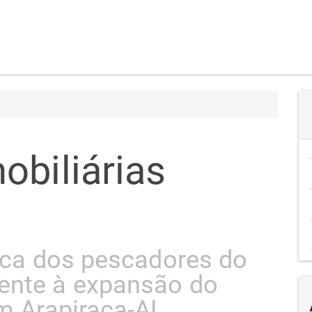
obiliárias
s
dica dos pescadores do
ente à expansão do
em Arapiraca-AL