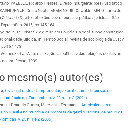
távio; PAZELLO, Ricardo Prestes. Direito Insurgente: (des) uso tático
In: KASHIURA JR, Celso Naoto; AKAMINE JR, Oswaldo; MELO, Tarso de
a Crítica do Direito: reflexões sobre teorias e práticas jurídicas. São
 Expressões, 2015, pp.145-164.
a Nour. Os juristas e o direito em Bourdieu: a conflituosa construção
acionalidade jurídica. In: Tempo Social, revista de sociologia da USP, v.
, pp.157-178.
Werneck et al. A judicialização da política e das relações sociais no
 Janeiro: Revan, 1999.
elo mesmo(s) autor(es)
ra,
Os significados da representação política nos discursos de
ências Sociais e Econômicas: v. 23 n. 1 e 2 (2004)
Lemuel Dourado Guerra, Marcionila Fernandes,
Ambivalências e
a no Brasil e no mundo e da proposta de gestão racional de recursos
nômicas: v. 25 n. 1 e 2 (2006)