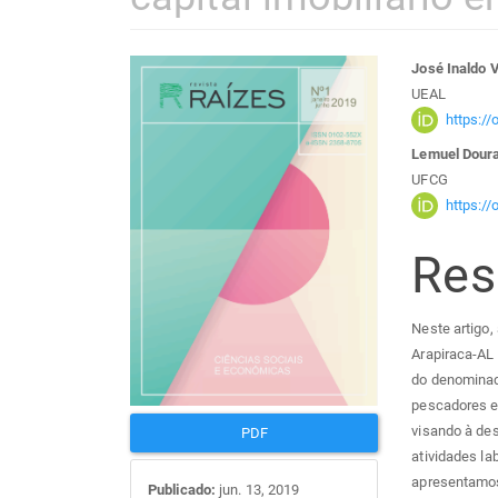
Barra
Con
José Inaldo 
UEAL
lateral
do
https:/
Lemuel Dour
de
arti
UFCG
https:/
artigos
prin
Re
Neste artigo
Arapiraca-AL 
do denominad
pescadores e
visando à des
PDF
atividades la
apresentamos 
Publicado:
jun. 13, 2019