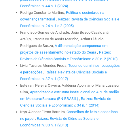
Econômicas: v. 44 n. 1 (2024)
Rodrigo Constante Martins,
Política e sociedade na
governança territorial
,
Raízes: Revista de Ciências Sociais e
Econômicas: v. 24 n. 1 e 2 (2005)
Francisco Gomes de Andrade, João Bosco Cavalcanti
Araújo, Francisco de Assis Marinho, Arthur Cláudio
Rodrigues de Souza,
A diferenciação camponesa em
projetos de assentamento no estado do Ceará
,
Raízes:
Revista de Ciências Sociais e Econômicas: v. 30 n. 2 (2010)
Lívia Tavares Mendes Froes,
Tecendo caminhos, ocupações
e percepções
,
Raízes: Revista de Ciências Sociais e
Econômicas: v. 37 n. 1 (2017)
Estévani Pereira Oliveira, Valdênia Apolinário, Maria Lussieu
Silva,
Aprendizado e estrutura institucional do APL de melão
em Mossoró/Baraúna (RN-BRASIL)
,
Raízes: Revista de
Ciências Sociais e Econômicas: v. 34 n. 1 (2014)
Irlys Alencar Firmo Barreira,
Conselhos de fato e conselhos
no papel
,
Raízes: Revista de Ciências Sociais e
Econômicas: v. 33 n. 1 (2013)