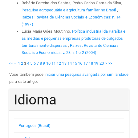
Robério Ferreira dos Santos, Pedro Carlos Gama da Silva,
Pesquisa agropecuária e agricultura familiar no Brasil
,
Raízes: Revista de Ciências Sociais e Econômicas: n. 14
(1997)
Lúcia Maria Góes Moutinho,
Política industrial da Paraíba e
as médias e pequenas empresas produtoras de calçados
territorialmente dispersas
,
Raízes: Revista de Ciências
Sociais e Econômicas: v. 23 n. 1 e 2 (2004)
<<
<
1
2
3
4
5
6
7
8
9
10
11
12
13
14
15
16
17
18
19
20
>
>>
Você também pode
iniciar uma pesquisa avançada por similaridade
para este artigo.
Idioma
Português (Brasil)