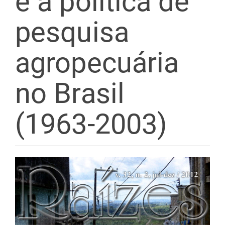
e a política de
pesquisa
agropecuária
no Brasil
(1963-2003)
Barra
lateral
de