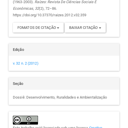
artigo
(1963-2003).
Raízes: Revista De Ciências Sociais E
Econômicas
,
32
(2), 72–86.
https://doi.org/10.37370/raizes.2012.v32.359
FOMATOS DE CITAÇÃO
BAIXAR CITAÇÃO
Edição
v. 32 n. 2 (2012)
Seção
Dossiê: Desenvolvimento, Ruralidades e Ambientalização
Este trabalho está licenciado sob uma licença
Creative