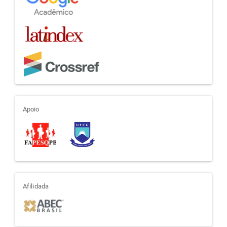
apoio
Apoio
afiliada
Afilidada