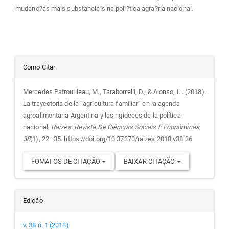
mudanc?as mais substanciais na poli?tica agra?ria nacional.
Detalhes
Como Citar
do
Mercedes Patrouilleau, M., Taraborrelli, D., & Alonso, I. . (2018).
La trayectoria de la “agricultura familiar” en la agenda
artigo
agroalimentaria Argentina y las rigideces de la política
nacional.
Raízes: Revista De Ciências Sociais E Econômicas
,
38
(1), 22–35. https://doi.org/10.37370/raizes.2018.v38.36
FOMATOS DE CITAÇÃO
BAIXAR CITAÇÃO
Edição
v. 38 n. 1 (2018)