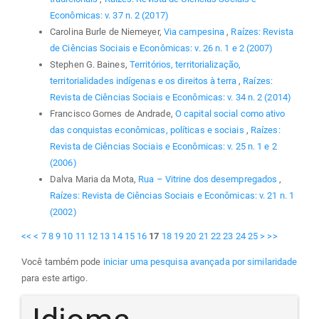
Econômicas: v. 37 n. 2 (2017)
Carolina Burle de Niemeyer,
Via campesina
,
Raízes: Revista
de Ciências Sociais e Econômicas: v. 26 n. 1 e 2 (2007)
Stephen G. Baines,
Territórios, territorialização,
territorialidades indígenas e os direitos à terra
,
Raízes:
Revista de Ciências Sociais e Econômicas: v. 34 n. 2 (2014)
Francisco Gomes de Andrade,
O capital social como ativo
das conquistas econômicas, políticas e sociais
,
Raízes:
Revista de Ciências Sociais e Econômicas: v. 25 n. 1 e 2
(2006)
Dalva Maria da Mota,
Rua – Vitrine dos desempregados
,
Raízes: Revista de Ciências Sociais e Econômicas: v. 21 n. 1
(2002)
<<
<
7
8
9
10
11
12
13
14
15
16
17
18
19
20
21
22
23
24
25
>
>>
Você também pode
iniciar uma pesquisa avançada por similaridade
para este artigo.