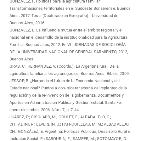
GONZÁLEZ, F. Políticas para la agricultura familiar.
Transformaciones territoriales en el Sudoeste Bonaerense. Buenos
Aires, 2017. Tesis (Doctorado en Geografía) - Universidad de
Buenos Aires, 2016.
GONZÁLEZ, L. La influencia mutua entre el ámbito regional y el
nacional en el desarrollo de la institucionalidad para la Agricultura
Familiar. Buenos aires, 2012. En VII JORNADAS DE SOCIOLOGÍA
DE LA UNIVERSIDAD NACIONAL DE GENERAL SARMIENTO, 2012,
Buenos Aires.
GRAS, C.; HERNÁNDEZ, V. (Coords.). La Argentina rural. De la
agricultura familiar a los agronegocios. Buenos Aires: Biblos, 2009.
JESSOP, B. ¿Narrando el futuro de la Economía Nacional y del
Estado nacional? Puntos a con- siderar acerca del replanteo de la
regulación y de la re-invención de la gobernanza. Documentos y
Aportes en Administración Pública y Gestión Estatal. Santa Fe,
enero-diciembre, 2006, Núm. 7, p. 7-44.
JUÁREZ, P.; GISCLARD, M.; GOULET, F.; ALBADALEJO, C.;
CITTADINI, R.; ELVERDÍN, J.; PATROUILLEAU, M. M.; ALBADALEJO,
CH.; GONZÁLEZ, E. Argentina: Políticas Públicas, Desarrollo Rural e
Inclusión Social. En SABOURIN, E.; SAMPER, M.; SOTOMAYOR, O.