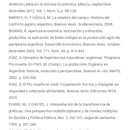
América Latina en la Historia Económica, México, septiembre-
diciembre 2012, Vol. 1, Núm. 3, p. 98-128.
BARSKY, O.; Y DÁVILA, M. La rebelión del campo. Historia del
conflicto agrario argentino. Buenos Aires: Sudamericana, 2008.
BISANG, R. Apertura económica, innovación y estructura
productiva: la aplicación de biotecnología en la producción agrícola
pampeana argentina. Desarrollo Económico, Buenos Aires, octubre-
diciembre 2003, Vol. 171, Núm. 43, p. 413-442.
DÍAZ, D. Ejemplos de Experiencias educativas orgánicas: Programa
Pro-Huerta. En PAIS, M. (Comp.). La producción Orgánica en
Argentina: historia, evolución y perspectivas, Buenos Ai- res: MAPO,
2002. p. 533-540.
DÍAZ, D. El Pro Huerta en Haití. Cooperación Sur-Sur y triangular en
seguridad y soberanía alimentaria. Buenos Aires: Ediciones INTA,
2015.
EVANS, M., Y DAVIES, J. Interpretación de la transferencia de
políticas: Una perspectiva multidisciplinaria y de niveles múltiples.
En Gestión y Política Pública, Nro. 2, Vol. VIII, segundo semestre
1999. p. 201-246.