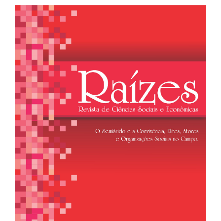
Barra
lateral
de
artigos