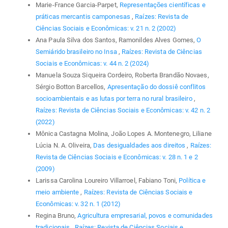
Marie-France Garcia-Parpet,
Representações científicas e
práticas mercantis camponesas
,
Raízes: Revista de
Ciências Sociais e Econômicas: v. 21 n. 2 (2002)
Ana Paula Silva dos Santos, Ramonildes Alves Gomes,
O
Semiárido brasileiro no Insa
,
Raízes: Revista de Ciências
Sociais e Econômicas: v. 44 n. 2 (2024)
Manuela Souza Siqueira Cordeiro, Roberta Brandão Novaes,
Sérgio Botton Barcellos,
Apresentação do dossiê conflitos
socioambientais e as lutas por terra no rural brasileiro
,
Raízes: Revista de Ciências Sociais e Econômicas: v. 42 n. 2
(2022)
Mônica Castagna Molina, João Lopes A. Montenegro, Liliane
Lúcia N. A. Oliveira,
Das desigualdades aos direitos
,
Raízes:
Revista de Ciências Sociais e Econômicas: v. 28 n. 1 e 2
(2009)
Larissa Carolina Loureiro Villarroel, Fabiano Toni,
Política e
meio ambiente
,
Raízes: Revista de Ciências Sociais e
Econômicas: v. 32 n. 1 (2012)
Regina Bruno,
Agricultura empresarial, povos e comunidades
tradicionais
,
Raízes: Revista de Ciências Sociais e