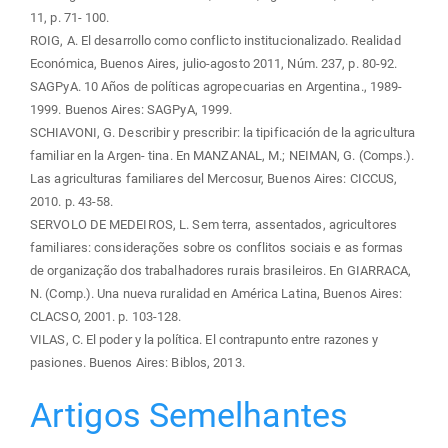
11, p. 71- 100.
ROIG, A. El desarrollo como conflicto institucionalizado. Realidad
Económica, Buenos Aires, julio-agosto 2011, Núm. 237, p. 80-92.
SAGPyA. 10 Años de políticas agropecuarias en Argentina., 1989-
1999. Buenos Aires: SAGPyA, 1999.
SCHIAVONI, G. Describir y prescribir: la tipificación de la agricultura
familiar en la Argen- tina. En MANZANAL, M.; NEIMAN, G. (Comps.).
Las agriculturas familiares del Mercosur, Buenos Aires: CICCUS,
2010. p. 43-58.
SERVOLO DE MEDEIROS, L. Sem terra, assentados, agricultores
familiares: considerações sobre os conflitos sociais e as formas
de organização dos trabalhadores rurais brasileiros. En GIARRACA,
N. (Comp.). Una nueva ruralidad en América Latina, Buenos Aires:
CLACSO, 2001. p. 103-128.
VILAS, C. El poder y la política. El contrapunto entre razones y
pasiones. Buenos Aires: Biblos, 2013.
Artigos Semelhantes