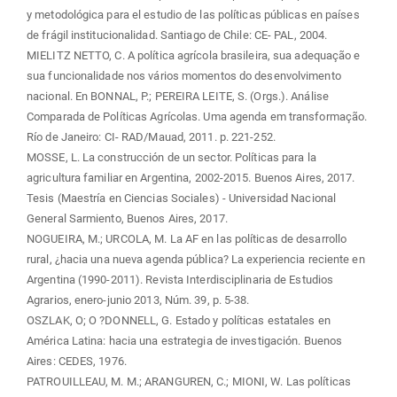
y metodológica para el estudio de las políticas públicas en países
de frágil institucionalidad. Santiago de Chile: CE- PAL, 2004.
MIELITZ NETTO, C. A política agrícola brasileira, sua adequação e
sua funcionalidade nos vários momentos do desenvolvimento
nacional. En BONNAL, P.; PEREIRA LEITE, S. (Orgs.). Análise
Comparada de Políticas Agrícolas. Uma agenda em transformação.
Río de Janeiro: CI- RAD/Mauad, 2011. p. 221-252.
MOSSE, L. La construcción de un sector. Políticas para la
agricultura familiar en Argentina, 2002-2015. Buenos Aires, 2017.
Tesis (Maestría en Ciencias Sociales) - Universidad Nacional
General Sarmiento, Buenos Aires, 2017.
NOGUEIRA, M.; URCOLA, M. La AF en las políticas de desarrollo
rural, ¿hacia una nueva agenda pública? La experiencia reciente en
Argentina (1990-2011). Revista Interdisciplinaria de Estudios
Agrarios, enero-junio 2013, Núm. 39, p. 5-38.
OSZLAK, O; O ?DONNELL, G. Estado y políticas estatales en
América Latina: hacia una estrategia de investigación. Buenos
Aires: CEDES, 1976.
PATROUILLEAU, M. M.; ARANGUREN, C.; MIONI, W. Las políticas