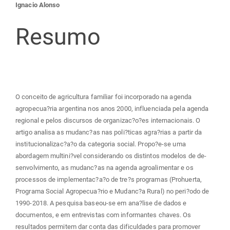
do
Ignacio Alonso
artigo
Resumo
principal
O conceito de agricultura familiar foi incorporado na agenda
agropecua?ria argentina nos anos 2000, influenciada pela agenda
regional e pelos discursos de organizac?o?es internacionais. O
artigo analisa as mudanc?as nas poli?ticas agra?rias a partir da
institucionalizac?a?o da categoria social. Propo?e-se uma
abordagem multini?vel considerando os distintos modelos de de-
senvolvimento, as mudanc?as na agenda agroalimentar e os
processos de implementac?a?o de tre?s programas (Prohuerta,
Programa Social Agropecua?rio e Mudanc?a Rural) no peri?odo de
1990-2018. A pesquisa baseou-se em ana?lise de dados e
documentos, e em entrevistas com informantes chaves. Os
resultados permitem dar conta das dificuldades para promover