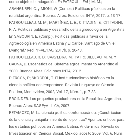
como objeto de indagación. En PATROUILLEAU, M. M.;
ARANGUREN, C. y MIONI, W (Comps.) Políticas públicas en la
ruralidad argentina. Buenos Aires: Ediciones INTA, 2017. p. 13-17.
PATROUILLEAU, M. M.; MARTÍNEZ, L. E.; CITTADINI E.; CITTADINI,
R. A. Políticas públicas y desarrollo de la agroecología en Argentina.
En SABOURIN, E. (Comp.). Políticas públicas a favor de la
Agroecología en América Latina y El Caribe. Santiago de Chile:
Evangraf/ Red PP-AL/FAO, 2017b. p. 20-43.
PATROUILLEAU, R. D.; SAAVEDRA, M.; PATROUILLEAU, M. M. Y
GAUNA, D. Escenarios del Sistema agroalimentario Argentino al
2030. Buenos Aires: Ediciones INTA, 2012.
PIERSON, P.; SKOCPOL, T. El institucionalismo histórico en la
ciencia política contemporánea. Revista Uruguaya de Ciencia
Política, Montevideo, 2008, Vol. 17, Núm. 1, p. 7-38.
PROINDER. Los pequeños productores en la República Argentina,
Buenos Aires: SAGPyA-II- CA, 2007.
RETAMOZO, M. La ciencia política contemporánea: ¿Constricción
de la ciencia y aniquila- miento de lo político? Apuntes críticos para
los estudios políticos en América Latina. Anda- mios. Revista de
Investigación en Ciencia Social, México, agosto 2009, Vol. 6, Núm.