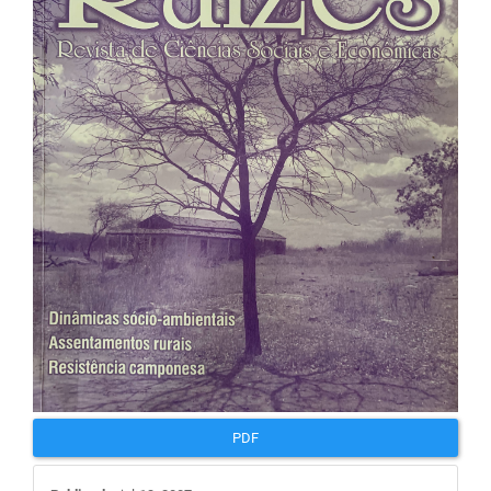
de
artigos
PDF