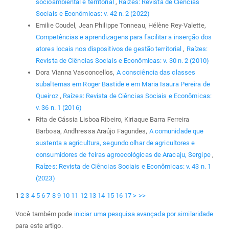
socioambiental e territorial
,
Raízes: Revista de Ciências
Sociais e Econômicas: v. 42 n. 2 (2022)
Emilie Coudel, Jean Philippe Tonneau, Hélène Rey-Valette,
Competências e aprendizagens para facilitar a inserção dos
atores locais nos dispositivos de gestão territorial
,
Raízes:
Revista de Ciências Sociais e Econômicas: v. 30 n. 2 (2010)
Dora Vianna Vasconcellos,
A consciência das classes
subalternas em Roger Bastide e em Maria Isaura Pereira de
Queiroz
,
Raízes: Revista de Ciências Sociais e Econômicas:
v. 36 n. 1 (2016)
Rita de Cássia Lisboa Ribeiro, Kiriaque Barra Ferreira
Barbosa, Andhressa Araújo Fagundes,
A comunidade que
sustenta a agricultura, segundo olhar de agricultores e
consumidores de feiras agroecológicas de Aracaju, Sergipe
,
Raízes: Revista de Ciências Sociais e Econômicas: v. 43 n. 1
(2023)
1
2
3
4
5
6
7
8
9
10
11
12
13
14
15
16
17
>
>>
Você também pode
iniciar uma pesquisa avançada por similaridade
para este artigo.