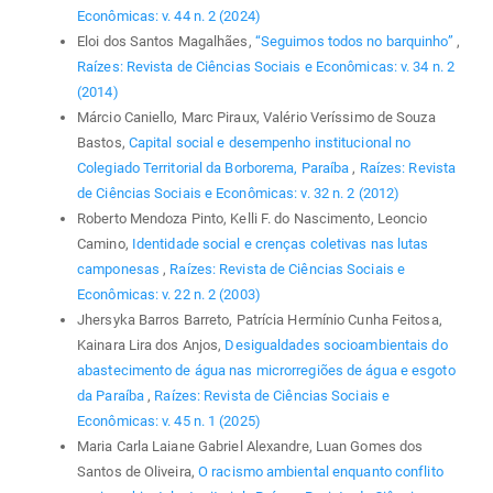
Econômicas: v. 44 n. 2 (2024)
Eloi dos Santos Magalhães,
“Seguimos todos no barquinho”
,
Raízes: Revista de Ciências Sociais e Econômicas: v. 34 n. 2
(2014)
Márcio Caniello, Marc Piraux, Valério Veríssimo de Souza
Bastos,
Capital social e desempenho institucional no
Colegiado Territorial da Borborema, Paraíba
,
Raízes: Revista
de Ciências Sociais e Econômicas: v. 32 n. 2 (2012)
Roberto Mendoza Pinto, Kelli F. do Nascimento, Leoncio
Camino,
Identidade social e crenças coletivas nas lutas
camponesas
,
Raízes: Revista de Ciências Sociais e
Econômicas: v. 22 n. 2 (2003)
Jhersyka Barros Barreto, Patrícia Hermínio Cunha Feitosa,
Kainara Lira dos Anjos,
Desigualdades socioambientais do
abastecimento de água nas microrregiões de água e esgoto
da Paraíba
,
Raízes: Revista de Ciências Sociais e
Econômicas: v. 45 n. 1 (2025)
Maria Carla Laiane Gabriel Alexandre, Luan Gomes dos
Santos de Oliveira,
O racismo ambiental enquanto conflito